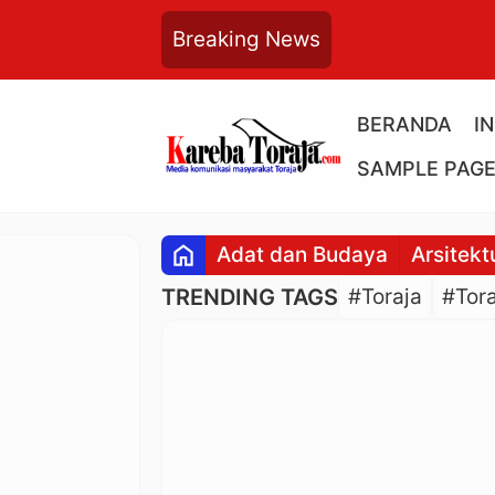
Breaking News
BERANDA
I
SAMPLE PAG
home
Adat dan Budaya
Arsitekt
TRENDING TAGS
#Toraja
#Tora