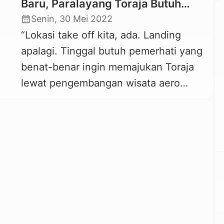
Baru, Paralayang Toraja Butuh
Perhatian Pemerintah dan Donatur
calendar_month
Senin, 30 Mei 2022
“Lokasi take off kita, ada. Landing
apalagi. Tinggal butuh pemerhati yang
benat-benar ingin memajukan Toraja
lewat pengembangan wisata aero
sport. Karena tamu pilot mengakui
alam kita, masa kita hanya jadi
penonton.” — Mumut Ryels —
Komunitas Langkan Paralayang Toraja
KAREBA-TORAJA.COM, RANTEPAO —
Toraja dianugerahi alam yang indah.
Topografinya maupun arah angin juga
mendukung. Fasilitas take […]