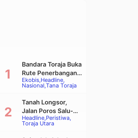
Bandara Toraja Buka
Rute Penerbangan
Ekobis
Headline
Langsung Toraja-
Nasional
Tana Toraja
Balikpapan
Tanah Longsor,
Jalan Poros Salu-
Headline
Peristiwa
Dende’ Tertutup
Toraja Utara
Total