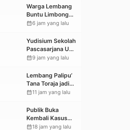
Warga Lembang
Buntu Limbong
Gandasil,
calendar_month
6 jam yang lalu
Swadaya Cor
Jalan Sepanjang
Yudisium Sekolah
500 Meter
Pascasarjana UKI
Toraja Lahirkan 58
calendar_month
9 jam yang lalu
Magister Baru
Lembang Palipu’
Tana Toraja jadi
Percontohan
calendar_month
11 jam yang lalu
Kampung
Sejahtera oleh
Publik Buka
Kemensos
Kembali Kasus
Hilangnya Stoner,
calendar_month
18 jam yang lalu