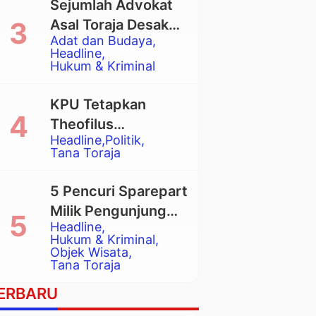
Sejumlah Advokat
Asal Toraja Desak
Adat dan Budaya
Mahkamah Agung
Headline
Larang Penggunaan
Hukum & Kriminal
Alat Berat pada
Eksekusi Rumah
KPU Tetapkan
Adat Tongkonan
Theofilus
Headline
Politik
Allorerung dan
Tana Toraja
Zadrak Tombe
sebagai Bupati dan
5 Pencuri Sparepart
Wakil Bupati Tana
Milik Pengunjung
Toraja Terpilih
Headline
Objek Wisata
Hukum & Kriminal
Pango-Pango
Objek Wisata
Tana Toraja
Ditangkap Polisi
ERBARU