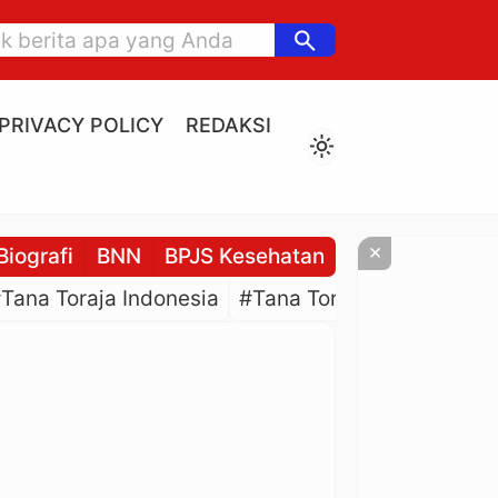
search
PRIVACY POLICY
REDAKSI
light_mode
×
Biografi
BNN
BPJS Kesehatan
BPJS Ketenaga
Tana Toraja Indonesia
#Tana Toraja Culture
#P