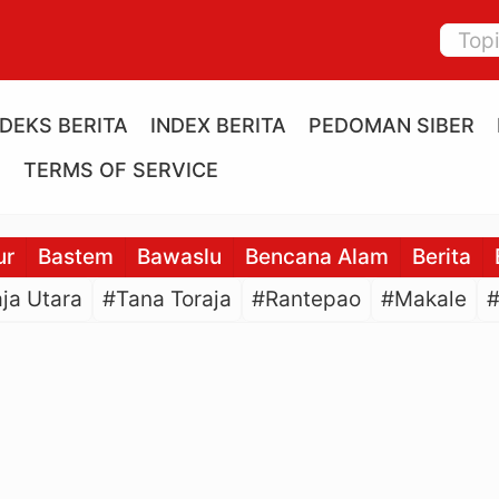
NDEKS BERITA
INDEX BERITA
PEDOMAN SIBER
E
TERMS OF SERVICE
ur
Bastem
Bawaslu
Bencana Alam
Berita
ja Utara
#Tana Toraja
#Rantepao
#Makale
#