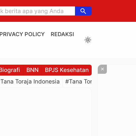
search
PRIVACY POLICY
REDAKSI
light_mode
×
Biografi
BNN
BPJS Kesehatan
BPJS Ketenaga
Tana Toraja Indonesia
#Tana Toraja Culture
#P