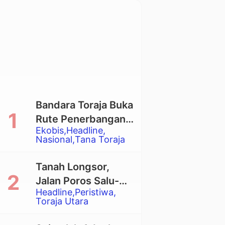
Bandara Toraja Buka
Rute Penerbangan
Ekobis
Headline
Langsung Toraja-
Nasional
Tana Toraja
Balikpapan
Tanah Longsor,
Jalan Poros Salu-
Headline
Peristiwa
Dende’ Tertutup
Toraja Utara
Total