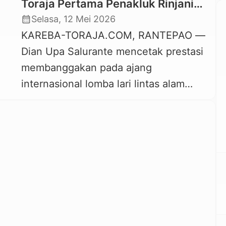
Toraja Pertama Penakluk Rinjani
100, Bupati Beri Penghargaan
calendar_month
Selasa, 12 Mei 2026
KAREBA-TORAJA.COM, RANTEPAO —
Dian Upa Salurante mencetak prestasi
membanggakan pada ajang
internasional lomba lari lintas alam
jarak jauh (ultra trail running) “Rinjani
100” di Gunung Rinjani, NTB,
Indonesia pada 3 Mei 2026. Dia
berhasil menjadi finisher pertama pada
Kategori 100 K (kilometer). Dengan
begitu, Dian Upa Salurante
mencatatkan namanya sebagai pelari
perempuan Toraja pertama yang […]