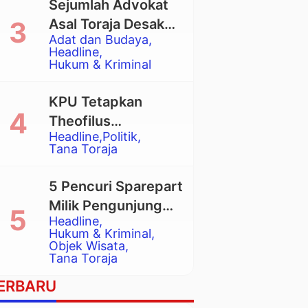
Sejumlah Advokat
Asal Toraja Desak
Adat dan Budaya
Mahkamah Agung
Headline
Larang Penggunaan
Hukum & Kriminal
Alat Berat pada
Eksekusi Rumah
KPU Tetapkan
Adat Tongkonan
Theofilus
Headline
Politik
Allorerung dan
Tana Toraja
Zadrak Tombe
sebagai Bupati dan
5 Pencuri Sparepart
Wakil Bupati Tana
Milik Pengunjung
Toraja Terpilih
Headline
Objek Wisata
Hukum & Kriminal
Pango-Pango
Objek Wisata
Tana Toraja
Ditangkap Polisi
ERBARU