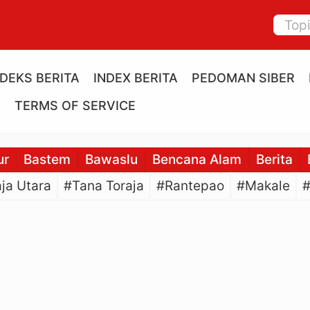
NDEKS BERITA
INDEX BERITA
PEDOMAN SIBER
E
TERMS OF SERVICE
ur
Bastem
Bawaslu
Bencana Alam
Berita
ja Utara
#Tana Toraja
#Rantepao
#Makale
#