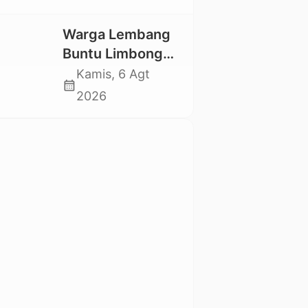
Utara Kembali
Datangi TKP
Warga Lembang
Buntu Limbong
Gandasil,
Kamis, 6 Agt
calendar_month
Swadaya Cor
2026
Jalan Sepanjang
500 Meter