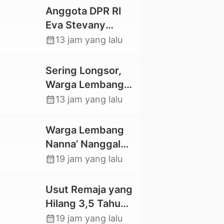
Anggota DPR RI
Eva Stevany
Rataba Salurkan
calendar_month
13 jam yang lalu
Bantuan Bagi
Warga Terdampak
Sering Longsor,
Longsor di Buntu
Warga Lembang
Pepasan
Gasing Swadaya
calendar_month
13 jam yang lalu
Bangun Plat
Deker dan Talut
Warga Lembang
Jalan
Nanna’ Nanggala,
Penghubung
Swadaya Cor
calendar_month
19 jam yang lalu
Antar Lembang
Jalan dan Bangun
Jembatan
Usut Remaja yang
Hilang 3,5 Tahun
Lalu, Polres Toraja
calendar_month
19 jam yang lalu