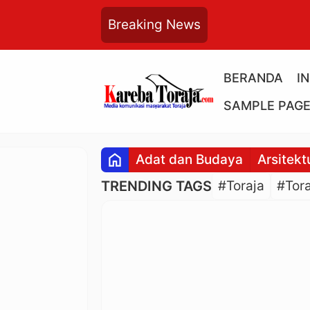
Breaking News
BERANDA
I
SAMPLE PAG
home
Adat dan Budaya
Arsitekt
TRENDING TAGS
#Toraja
#Tora