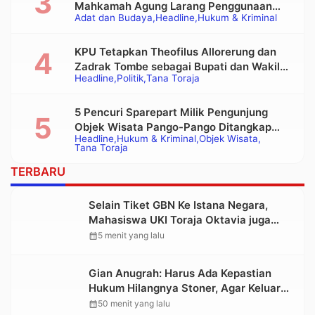
Mahkamah Agung Larang Penggunaan
Adat dan Budaya
Headline
Hukum & Kriminal
Alat Berat pada Eksekusi Rumah Adat
Tongkonan
KPU Tetapkan Theofilus Allorerung dan
Zadrak Tombe sebagai Bupati dan Wakil
Headline
Politik
Tana Toraja
Bupati Tana Toraja Terpilih
5 Pencuri Sparepart Milik Pengunjung
Objek Wisata Pango-Pango Ditangkap
Headline
Hukum & Kriminal
Objek Wisata
Polisi
Tana Toraja
TERBARU
Selain Tiket GBN Ke Istana Negara,
Mahasiswa UKI Toraja Oktavia juga
Lolos ke Pekan Seni Mahasiswa
calendar_month
5 menit yang lalu
Nasional 2026
Gian Anugrah: Harus Ada Kepastian
Hukum Hilangnya Stoner, Agar Keluarga
tidak Larut dalam Trauma dan
calendar_month
50 menit yang lalu