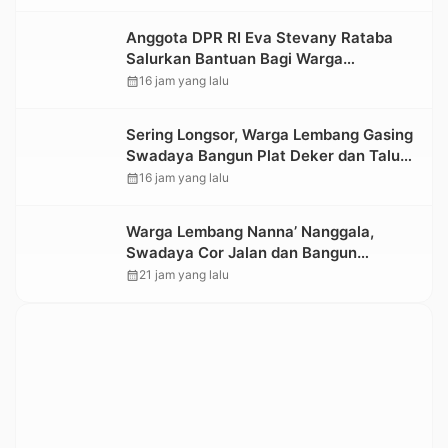
Kesedihan Berkepanjangan
Anggota DPR RI Eva Stevany Rataba
Salurkan Bantuan Bagi Warga
Terdampak Longsor di Buntu Pepasan
calendar_month
16 jam yang lalu
Sering Longsor, Warga Lembang Gasing
Swadaya Bangun Plat Deker dan Talut
Jalan Penghubung Antar Lembang
calendar_month
16 jam yang lalu
Warga Lembang Nanna’ Nanggala,
Swadaya Cor Jalan dan Bangun
Jembatan
calendar_month
21 jam yang lalu