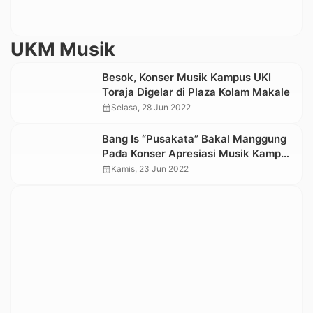
UKM Musik
Besok, Konser Musik Kampus UKI
Toraja Digelar di Plaza Kolam Makale
calendar_month
Selasa, 28 Jun 2022
Bang Is “Pusakata” Bakal Manggung
Pada Konser Apresiasi Musik Kampus
UKI Toraja
calendar_month
Kamis, 23 Jun 2022