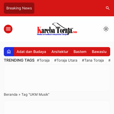
search
Breaking News
menu
light_mode
home
Adat dan Budaya
Arsitektur
Bastem
Bawaslu
B
TRENDING TAGS
#Toraja
#Toraja Utara
#Tana Toraja
#R
Beranda
»
Tag "UKM Musik"