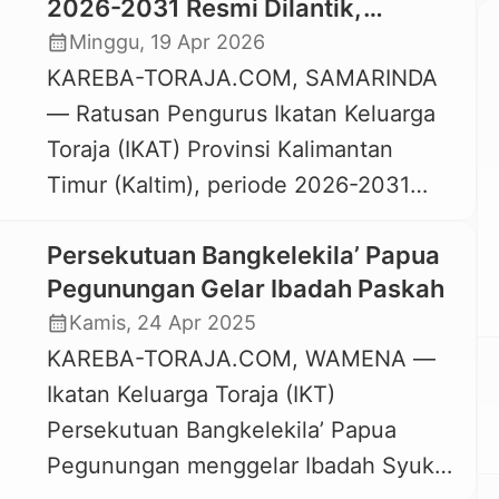
2026-2031 Resmi Dilantik,
Dipimpin Nataniel Tandirogang
calendar_month
Minggu, 19 Apr 2026
KAREBA-TORAJA.COM, SAMARINDA
— Ratusan Pengurus Ikatan Keluarga
Toraja (IKAT) Provinsi Kalimantan
Timur (Kaltim), periode 2026-2031
resmi dilantik, Sabtu, 18 April 2026.
Persekutuan Bangkelekila’ Papua
Kepengurusan periode ini dipimpin DR.
Pegunungan Gelar Ibadah Paskah
dr. Nataniel Tandirogang, M.Si.
calendar_month
Kamis, 24 Apr 2025
Pelantikan yang dihadiri langsung oleh
KAREBA-TORAJA.COM, WAMENA —
Gubernur Kalimantan Timur, Rudy
Ikatan Keluarga Toraja (IKT)
Mas’ud dan Bupati Tana Toraja, Zadrak
Persekutuan Bangkelekila’ Papua
Tombeq itu berlangsung di Pendopo
Pegunungan menggelar Ibadah Syukur
Odah Etam, Kompleks Kantor Gubernur