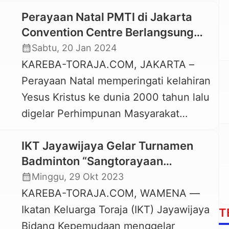
dan Perayaan Paskah. Ibadah dan
[…]
Perayaan Natal PMTI di Jakarta
Perayaan tersebut dilangsung di
Convention Centre Berlangsung
Lapangan Batalyon Infanteri 756
Meriah
calendar_month
Sabtu, 20 Jan 2024
Wimane Sili, Rabu, 23 April 2025.
KAREBA-TORAJA.COM, JAKARTA –
Ibadah Perayaan Paskah Persekutuan
Perayaan Natal memperingati kelahiran
Bangkelekila’ berlangsung khidmat dan
Yesus Kristus ke dunia 2000 tahun lalu
dihadiri ratusan Keluaarga
digelar Perhimpunan Masyarakat
Bangkelekila’ yang ada di Papua
Toraja Indonesia (PMTI), Kamis, 19
Pegunungan. Selain itu Ibadah
IKT Jayawijaya Gelar Turnamen
Januari 2024 malam, berlangsung
dipimpin langsung […]
Badminton “Sangtorayaan
meriah. Sekitar 1.600 an warga Toraja
Sikamali”
calendar_month
Minggu, 29 Okt 2023
menghadiri perayaan Natal 2023 dan
KAREBA-TORAJA.COM, WAMENA —
Tahun Baru 2024 ini di Plenary Hall
Ikatan Keluarga Toraja (IKT) Jayawijaya
Balai Sidang Jakarta Convention
T
Bidang Kepemudaan menggelar
Center (JCC). Perayaan Natal nasional