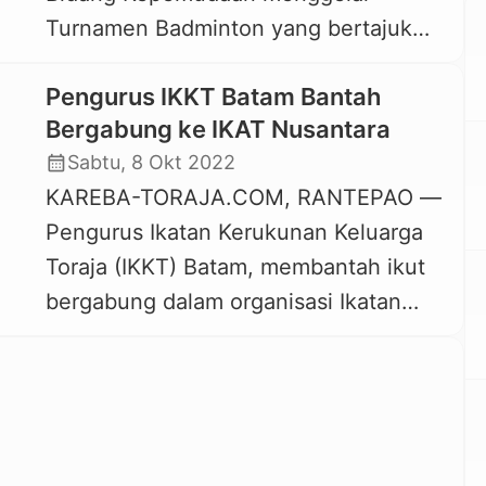
Turnamen Badminton yang bertajuk
PMTI ini […]
Piala IKT 2023 “Sangtorayaan
Pengurus IKKT Batam Bantah
Sikamali”. Turnament tersebut diikuti
Bergabung ke IKAT Nusantara
oleh beberapa tim dari sejumlah
calendar_month
Sabtu, 8 Okt 2022
Paguyuban yang ada di Kabupaten
KAREBA-TORAJA.COM, RANTEPAO —
Jayawijaya. Ketua IKT Kabupaten
Pengurus Ikatan Kerukunan Keluarga
Jayawijaya, Yohanis Tuku saat
Toraja (IKKT) Batam, membantah ikut
membuka kegiatan tersebut
bergabung dalam organisasi Ikatan
mengapresiasi Pemuda IKT Jayawijaya
Keluarga Toraja (IKAT) Nusantara, yang
yang selama ini terus melakukan
dideklarasikan di Jakarta, 2 Oktober
Inovasi-inovasi, terutama […]
2022 yang lalu. Bantahan Pengurus
IKKT Batam ini disampaikan melalui
klarifikasi tertulis ke Redaksi Kareba-