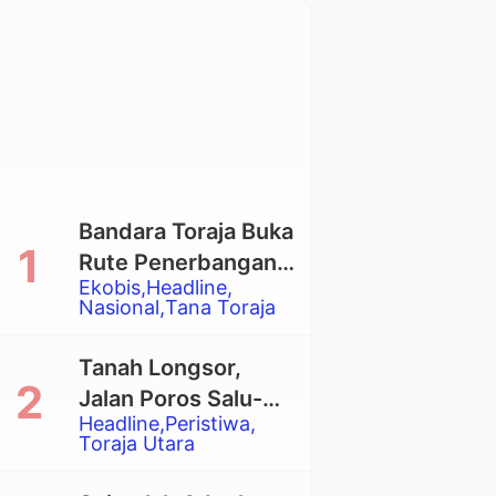
Bandara Toraja Buka
Rute Penerbangan
Ekobis
Headline
Langsung Toraja-
Nasional
Tana Toraja
Balikpapan
Tanah Longsor,
Jalan Poros Salu-
Headline
Peristiwa
Dende’ Tertutup
Toraja Utara
Total