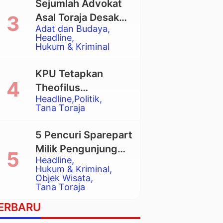
Sejumlah Advokat
Asal Toraja Desak
Adat dan Budaya
Mahkamah Agung
Headline
Larang Penggunaan
Hukum & Kriminal
Alat Berat pada
Eksekusi Rumah
KPU Tetapkan
Adat Tongkonan
Theofilus
Headline
Politik
Allorerung dan
Tana Toraja
Zadrak Tombe
sebagai Bupati dan
5 Pencuri Sparepart
Wakil Bupati Tana
Milik Pengunjung
Toraja Terpilih
Headline
Objek Wisata
Hukum & Kriminal
Pango-Pango
Objek Wisata
Tana Toraja
Ditangkap Polisi
ERBARU