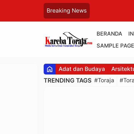
Breaking News
BERANDA
I
SAMPLE PAG
home
Adat dan Budaya
Arsitekt
TRENDING TAGS
#Toraja
#Tora