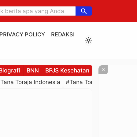
search
PRIVACY POLICY
REDAKSI
light_mode
×
Biografi
BNN
BPJS Kesehatan
BPJS Ketenaga
Tana Toraja Indonesia
#Tana Toraja Culture
#P