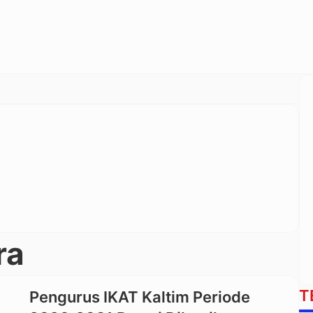
ra
T
Pengurus IKAT Kaltim Periode