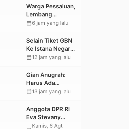
Warga Pessaluan,
Lembang
Gandangbatu
calendar_month
6 jam yang lalu
Swadaya Cor
Jalan Kabupaten
Selain Tiket GBN
Ke Istana Negara,
Mahasiswa UKI
calendar_month
12 jam yang lalu
Toraja Oktavia
juga Lolos ke
Gian Anugrah:
Pekan Seni
Harus Ada
Mahasiswa
Kepastian Hukum
calendar_month
13 jam yang lalu
Nasional 2026
Hilangnya Stoner,
Agar Keluarga
Anggota DPR RI
tidak Larut dalam
Eva Stevany
Trauma dan
Rataba Salurkan
Kamis, 6 Agt