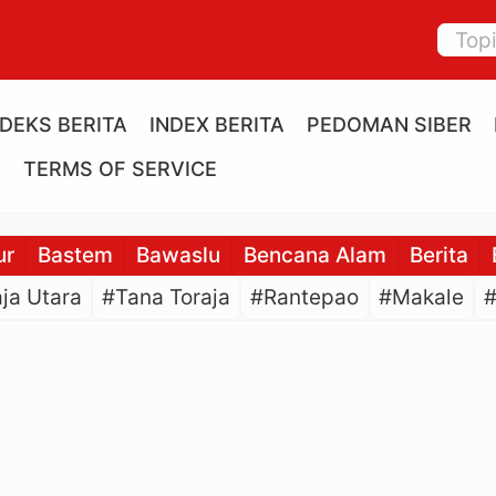
NDEKS BERITA
INDEX BERITA
PEDOMAN SIBER
E
TERMS OF SERVICE
ur
Bastem
Bawaslu
Bencana Alam
Berita
ja Utara
#Tana Toraja
#Rantepao
#Makale
#