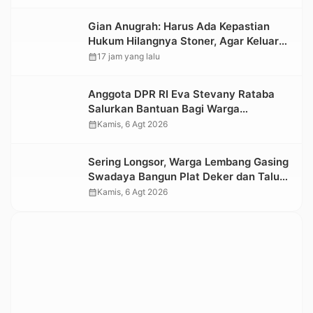
Nasional 2026
Gian Anugrah: Harus Ada Kepastian
Hukum Hilangnya Stoner, Agar Keluarga
tidak Larut dalam Trauma dan
calendar_month
17 jam yang lalu
Kesedihan Berkepanjangan
Anggota DPR RI Eva Stevany Rataba
Salurkan Bantuan Bagi Warga
Terdampak Longsor di Buntu Pepasan
calendar_month
Kamis, 6 Agt 2026
Sering Longsor, Warga Lembang Gasing
Swadaya Bangun Plat Deker dan Talut
Jalan Penghubung Antar Lembang
calendar_month
Kamis, 6 Agt 2026