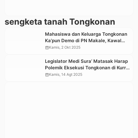
sengketa tanah Tongkonan
Mahasiswa dan Keluarga Tongkonan
Ka’pun Demo di PN Makale, Kawal
Sidang Gugatan Baru
calendar_month
Kamis, 2 Okt 2025
Legislator Medi Sura’ Matasak Harap
Polemik Eksekusi Tongkonan di Kurra
Diselesaikan Secara Adat
calendar_month
Kamis, 14 Agt 2025