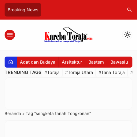
search
Breaking News
menu
light_mode
home
Adat dan Budaya
Arsitektur
Bastem
Bawaslu
B
TRENDING TAGS
#Toraja
#Toraja Utara
#Tana Toraja
#R
Beranda
»
Tag "sengketa tanah Tongkonan"