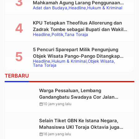
Mahkamah Agung Larang Penggunaan
Adat dan Budaya
Headline
Hukum & Kriminal
Alat Berat pada Eksekusi Rumah Adat
Tongkonan
KPU Tetapkan Theofilus Allorerung dan
Zadrak Tombe sebagai Bupati dan Wakil
Headline
Politik
Tana Toraja
Bupati Tana Toraja Terpilih
5 Pencuri Sparepart Milik Pengunjung
Objek Wisata Pango-Pango Ditangkap
Headline
Hukum & Kriminal
Objek Wisata
Polisi
Tana Toraja
TERBARU
Warga Pessaluan, Lembang
Gandangbatu Swadaya Cor Jalan
Kabupaten
calendar_month
10 jam yang lalu
Selain Tiket GBN Ke Istana Negara,
Mahasiswa UKI Toraja Oktavia juga
Lolos ke Pekan Seni Mahasiswa
calendar_month
16 jam yang lalu