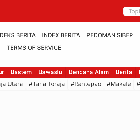
NDEKS BERITA
INDEX BERITA
PEDOMAN SIBER
E
TERMS OF SERVICE
ur
Bastem
Bawaslu
Bencana Alam
Berita
ja Utara
#Tana Toraja
#Rantepao
#Makale
#