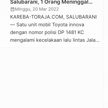
Salubarani, 1 Orang Meninggal
Dunia, 1 Lainnya masih Hilang
calendar_month
Minggu, 20 Mar 2022
KAREBA-TORAJA.COM, SALUBARANI
— Satu unit mobil Toyota innova
dengan nomor polisi DP 1481 KC
mengalami kecelakaan lalu lintas Jalan
Poros Enrekang – Toraja tepatnya di
Salubarani Kecamatan Gandangbatu
Sillanan, Minggu dinihari sekitar pukul
03.00 Wita. Mobil dari Makassar tujuan
Toraja tersebut dikabarkan membawa 7
orang penumpang, 5 diantaranya
berhasil selamat sementara 2 orang
orang lainnya […]