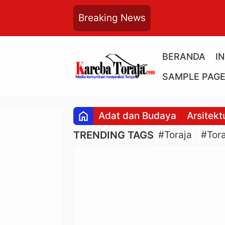
Breaking News
BERANDA
I
SAMPLE PAG
home
Adat dan Budaya
Arsitekt
TRENDING TAGS
#Toraja
#Tora