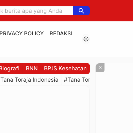
search
PRIVACY POLICY
REDAKSI
light_mode
×
Biografi
BNN
BPJS Kesehatan
BPJS Ketenaga
Tana Toraja Indonesia
#Tana Toraja Culture
#P