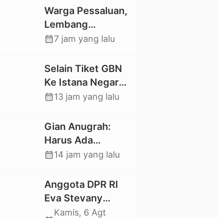
Warga Pessaluan,
Lembang
Gandangbatu
calendar_month
7 jam yang lalu
Swadaya Cor
Jalan Kabupaten
Selain Tiket GBN
Ke Istana Negara,
Mahasiswa UKI
calendar_month
13 jam yang lalu
Toraja Oktavia
juga Lolos ke
Gian Anugrah:
Pekan Seni
Harus Ada
Mahasiswa
Kepastian Hukum
calendar_month
14 jam yang lalu
Nasional 2026
Hilangnya Stoner,
Agar Keluarga
Anggota DPR RI
tidak Larut dalam
Eva Stevany
Trauma dan
Rataba Salurkan
Kamis, 6 Agt