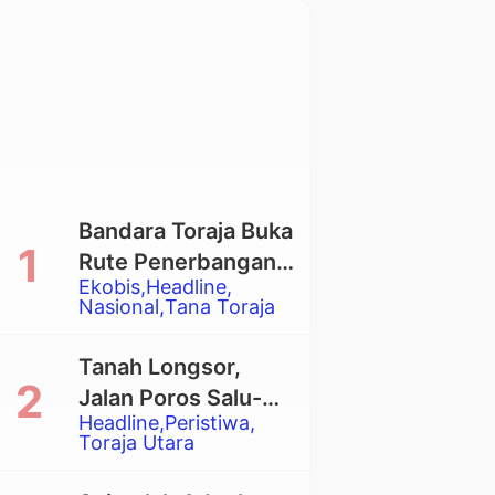
Bandara Toraja Buka
Rute Penerbangan
Ekobis
Headline
Langsung Toraja-
Nasional
Tana Toraja
Balikpapan
Tanah Longsor,
Jalan Poros Salu-
Headline
Peristiwa
Dende’ Tertutup
Toraja Utara
Total