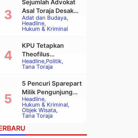
Sejumlah Advokat
Asal Toraja Desak
Adat dan Budaya
Mahkamah Agung
Headline
Larang Penggunaan
Hukum & Kriminal
Alat Berat pada
Eksekusi Rumah
KPU Tetapkan
Adat Tongkonan
Theofilus
Headline
Politik
Allorerung dan
Tana Toraja
Zadrak Tombe
sebagai Bupati dan
5 Pencuri Sparepart
Wakil Bupati Tana
Milik Pengunjung
Toraja Terpilih
Headline
Objek Wisata
Hukum & Kriminal
Pango-Pango
Objek Wisata
Tana Toraja
Ditangkap Polisi
ERBARU