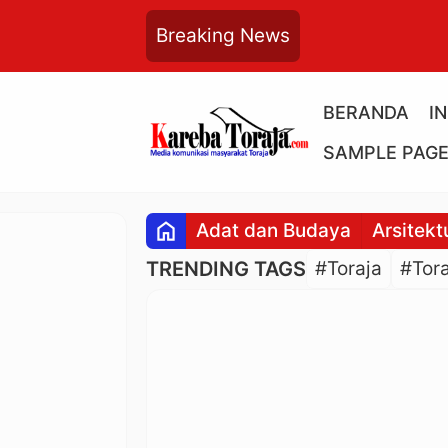
Breaking News
BERANDA
I
SAMPLE PAG
home
Adat dan Budaya
Arsitekt
TRENDING TAGS
#Toraja
#Tora