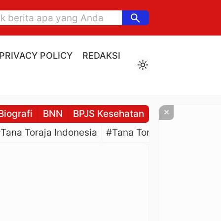
search
PRIVACY POLICY
REDAKSI
light_mode
×
Biografi
BNN
BPJS Kesehatan
BPJS Ketenaga
Tana Toraja Indonesia
#Tana Toraja Culture
#P