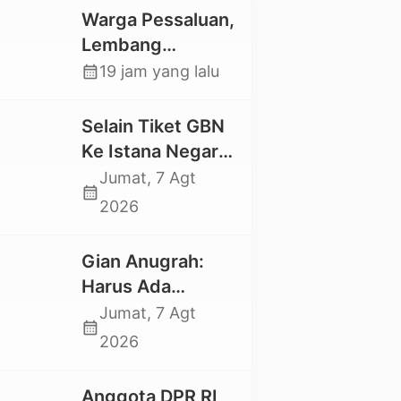
Warga Pessaluan,
Lembang
Gandangbatu
calendar_month
19 jam yang lalu
Swadaya Cor
Jalan Kabupaten
Selain Tiket GBN
Ke Istana Negara,
Mahasiswa UKI
Jumat, 7 Agt
calendar_month
Toraja Oktavia
2026
juga Lolos ke
Pekan Seni
Gian Anugrah:
Mahasiswa
Harus Ada
Nasional 2026
Kepastian Hukum
Jumat, 7 Agt
calendar_month
Hilangnya Stoner,
2026
Agar Keluarga
tidak Larut dalam
Anggota DPR RI