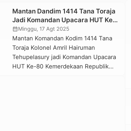
Mantan Dandim 1414 Tana Toraja
Jadi Komandan Upacara HUT Ke-
80 RI di Istana Merdeka
calendar_month
Minggu, 17 Agt 2025
Mantan Komandan Kodim 1414 Tana
Toraja Kolonel Amril Hairuman
Tehupelasury jadi Komandan Upacara
HUT Ke-80 Kemerdekaan Republik
Indonesia di Istana Merdeka.
(Foto/Istimewa) KAREBA-
TORAJA.COM, JAKARTA — Kolonel
TNI Amril Hairuman Tehupelasury yang
baru saja melaksanakan tugas sebagai
Komandan Upacara Peringatan HUT