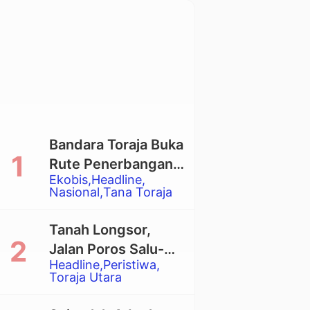
Bandara Toraja Buka
Rute Penerbangan
Ekobis
Headline
Langsung Toraja-
Nasional
Tana Toraja
Balikpapan
Tanah Longsor,
Jalan Poros Salu-
Headline
Peristiwa
Dende’ Tertutup
Toraja Utara
Total