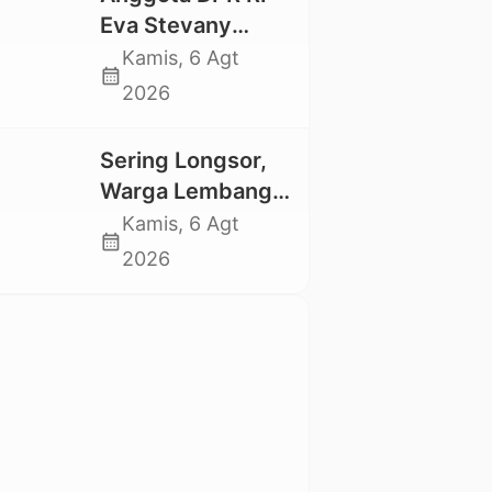
Trauma dan
Eva Stevany
Kesedihan
Rataba Salurkan
Kamis, 6 Agt
Berkepanjangan
calendar_month
Bantuan Bagi
2026
Warga Terdampak
Longsor di Buntu
Sering Longsor,
Pepasan
Warga Lembang
Gasing Swadaya
Kamis, 6 Agt
calendar_month
Bangun Plat
2026
Deker dan Talut
Jalan
Penghubung
Antar Lembang