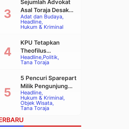
Sejumlah Advokat
Asal Toraja Desak
Adat dan Budaya
Mahkamah Agung
Headline
Larang Penggunaan
Hukum & Kriminal
Alat Berat pada
Eksekusi Rumah
KPU Tetapkan
Adat Tongkonan
Theofilus
Headline
Politik
Allorerung dan
Tana Toraja
Zadrak Tombe
sebagai Bupati dan
5 Pencuri Sparepart
Wakil Bupati Tana
Milik Pengunjung
Toraja Terpilih
Headline
Objek Wisata
Hukum & Kriminal
Pango-Pango
Objek Wisata
Tana Toraja
Ditangkap Polisi
ERBARU