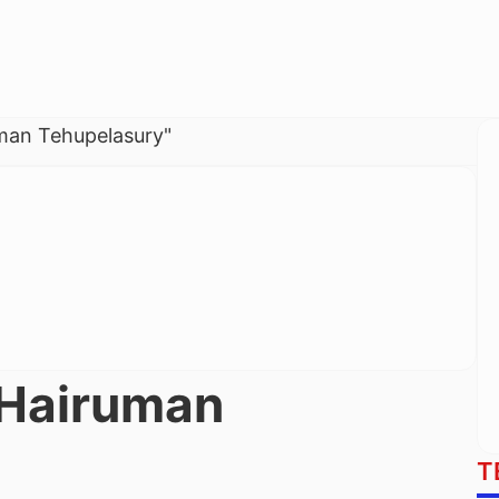
uman Tehupelasury"
 Hairuman
T