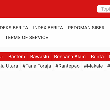
NDEKS BERITA
INDEX BERITA
PEDOMAN SIBER
E
TERMS OF SERVICE
ur
Bastem
Bawaslu
Bencana Alam
Berita
ja Utara
#Tana Toraja
#Rantepao
#Makale
#