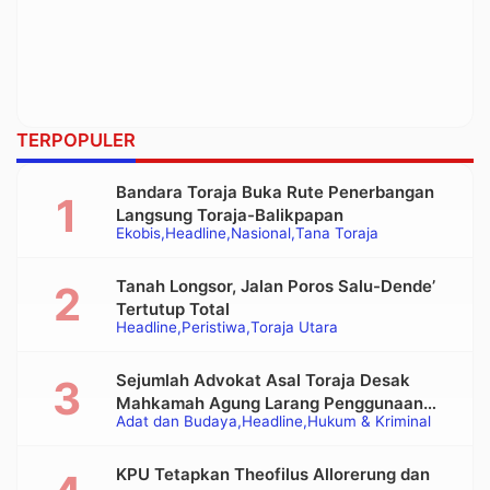
TERPOPULER
Bandara Toraja Buka Rute Penerbangan
Langsung Toraja-Balikpapan
Ekobis
Headline
Nasional
Tana Toraja
Tanah Longsor, Jalan Poros Salu-Dende’
Tertutup Total
Headline
Peristiwa
Toraja Utara
Sejumlah Advokat Asal Toraja Desak
Mahkamah Agung Larang Penggunaan
Adat dan Budaya
Headline
Hukum & Kriminal
Alat Berat pada Eksekusi Rumah Adat
Tongkonan
KPU Tetapkan Theofilus Allorerung dan