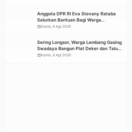
Kesedihan Berkepanjangan
Anggota DPR RI Eva Stevany Rataba
Salurkan Bantuan Bagi Warga
Terdampak Longsor di Buntu Pepasan
calendar_month
Kamis, 6 Agt 2026
Sering Longsor, Warga Lembang Gasing
Swadaya Bangun Plat Deker dan Talut
Jalan Penghubung Antar Lembang
calendar_month
Kamis, 6 Agt 2026