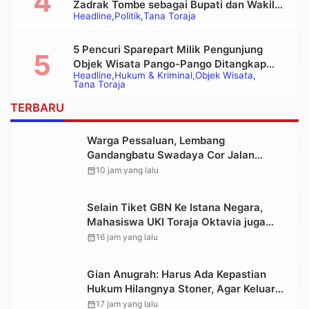
Zadrak Tombe sebagai Bupati dan Wakil
Headline
Politik
Tana Toraja
Bupati Tana Toraja Terpilih
5 Pencuri Sparepart Milik Pengunjung
Objek Wisata Pango-Pango Ditangkap
Headline
Hukum & Kriminal
Objek Wisata
Polisi
Tana Toraja
TERBARU
Warga Pessaluan, Lembang
Gandangbatu Swadaya Cor Jalan
Kabupaten
calendar_month
10 jam yang lalu
Selain Tiket GBN Ke Istana Negara,
Mahasiswa UKI Toraja Oktavia juga
Lolos ke Pekan Seni Mahasiswa
calendar_month
16 jam yang lalu
Nasional 2026
Gian Anugrah: Harus Ada Kepastian
Hukum Hilangnya Stoner, Agar Keluarga
tidak Larut dalam Trauma dan
calendar_month
17 jam yang lalu