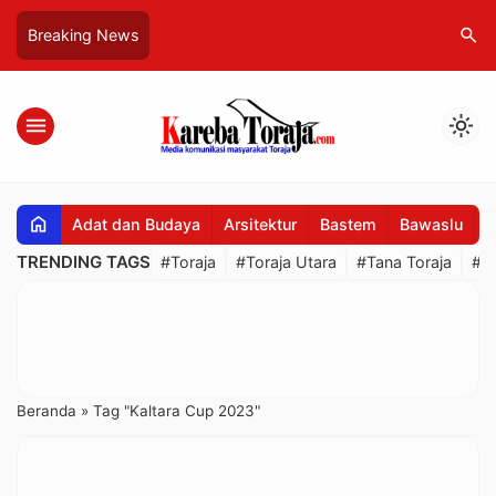
search
Breaking News
menu
light_mode
home
Adat dan Budaya
Arsitektur
Bastem
Bawaslu
B
TRENDING TAGS
#Toraja
#Toraja Utara
#Tana Toraja
#R
Beranda
»
Tag "Kaltara Cup 2023"