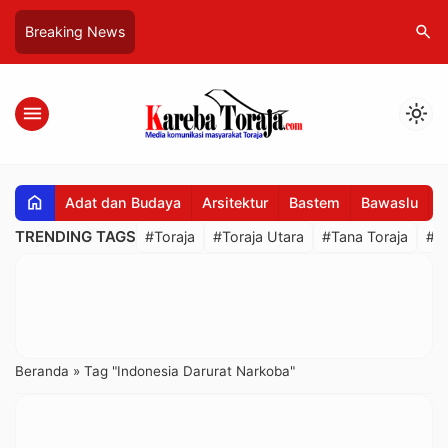
search
Breaking News
menu
light_mode
home
Adat dan Budaya
Arsitektur
Bastem
Bawaslu
B
TRENDING TAGS
#Toraja
#Toraja Utara
#Tana Toraja
#R
Beranda
»
Tag "Indonesia Darurat Narkoba"