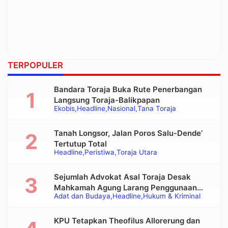
TERPOPULER
Bandara Toraja Buka Rute Penerbangan
Langsung Toraja-Balikpapan
Ekobis
Headline
Nasional
Tana Toraja
Tanah Longsor, Jalan Poros Salu-Dende’
Tertutup Total
Headline
Peristiwa
Toraja Utara
Sejumlah Advokat Asal Toraja Desak
Mahkamah Agung Larang Penggunaan
Adat dan Budaya
Headline
Hukum & Kriminal
Alat Berat pada Eksekusi Rumah Adat
Tongkonan
KPU Tetapkan Theofilus Allorerung dan