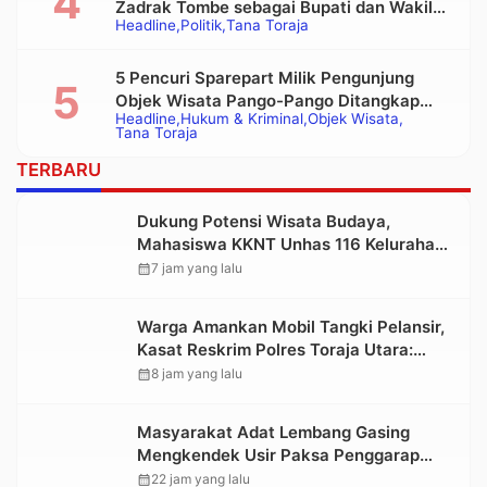
Zadrak Tombe sebagai Bupati dan Wakil
Headline
Politik
Tana Toraja
Bupati Tana Toraja Terpilih
5 Pencuri Sparepart Milik Pengunjung
Objek Wisata Pango-Pango Ditangkap
Headline
Hukum & Kriminal
Objek Wisata
Polisi
Tana Toraja
TERBARU
Dukung Potensi Wisata Budaya,
Mahasiswa KKNT Unhas 116 Kelurahan
Nonongan Utara Pasang Papan
calendar_month
7 jam yang lalu
Informasi Objek Wisata Berbasis Digital
Warga Amankan Mobil Tangki Pelansir,
Kasat Reskrim Polres Toraja Utara:
Proses Hukum Berjalan Transparan
calendar_month
8 jam yang lalu
Masyarakat Adat Lembang Gasing
Mengkendek Usir Paksa Penggarap
yang Rusak Kawasan Hutan
calendar_month
22 jam yang lalu