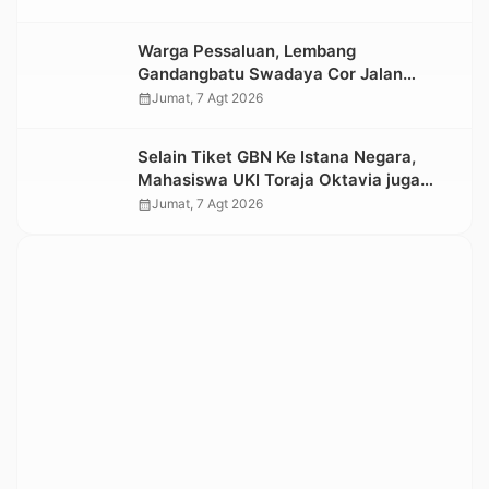
Warga Pessaluan, Lembang
Gandangbatu Swadaya Cor Jalan
Kabupaten
calendar_month
Jumat, 7 Agt 2026
Selain Tiket GBN Ke Istana Negara,
Mahasiswa UKI Toraja Oktavia juga
Lolos ke Pekan Seni Mahasiswa
calendar_month
Jumat, 7 Agt 2026
Nasional 2026