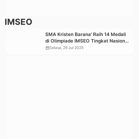
IMSEO
SMA Kristen Barana’ Raih 14 Medali
di Olimpiade IMSEO Tingkat Nasional,
3 Diantaranya Juara Umum
calendar_month
Selasa, 29 Jul 2025