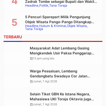
Zadrak Tombe sebagai Bupati dan Wakil
Headline
Politik
Tana Toraja
Bupati Tana Toraja Terpilih
5 Pencuri Sparepart Milik Pengunjung
Objek Wisata Pango-Pango Ditangkap
Headline
Hukum & Kriminal
Objek Wisata
Polisi
Tana Toraja
TERBARU
Masyarakat Adat Lembang Gasing
Mengkendek Usir Paksa Penggarap
yang Rusak Kawasan Hutan
calendar_month
13 jam yang lalu
Warga Pessaluan, Lembang
Gandangbatu Swadaya Cor Jalan
Kabupaten
calendar_month
Jumat, 7 Agt 2026
Selain Tiket GBN Ke Istana Negara,
Mahasiswa UKI Toraja Oktavia juga
Lolos ke Pekan Seni Mahasiswa
calendar_month
Jumat, 7 Agt 2026