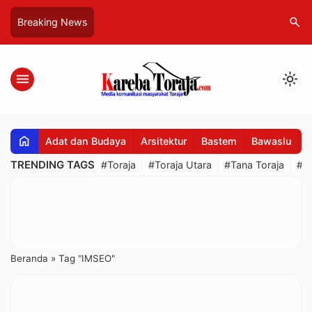
search
Breaking News
menu
light_mode
home
Adat dan Budaya
Arsitektur
Bastem
Bawaslu
B
TRENDING TAGS
#Toraja
#Toraja Utara
#Tana Toraja
#R
Beranda
»
Tag "IMSEO"