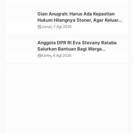
Nasional 2026
Gian Anugrah: Harus Ada Kepastian
Hukum Hilangnya Stoner, Agar Keluarga
tidak Larut dalam Trauma dan
calendar_month
Jumat, 7 Agt 2026
Kesedihan Berkepanjangan
Anggota DPR RI Eva Stevany Rataba
Salurkan Bantuan Bagi Warga
Terdampak Longsor di Buntu Pepasan
calendar_month
Kamis, 6 Agt 2026