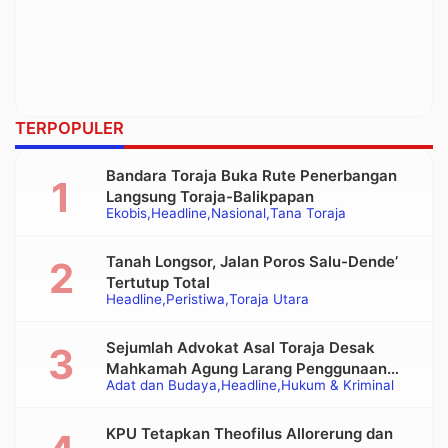
TERPOPULER
Bandara Toraja Buka Rute Penerbangan
Langsung Toraja-Balikpapan
Ekobis
Headline
Nasional
Tana Toraja
Tanah Longsor, Jalan Poros Salu-Dende’
Tertutup Total
Headline
Peristiwa
Toraja Utara
Sejumlah Advokat Asal Toraja Desak
Mahkamah Agung Larang Penggunaan
Adat dan Budaya
Headline
Hukum & Kriminal
Alat Berat pada Eksekusi Rumah Adat
Tongkonan
KPU Tetapkan Theofilus Allorerung dan