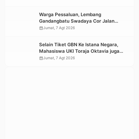
Warga Pessaluan, Lembang
Gandangbatu Swadaya Cor Jalan
Kabupaten
calendar_month
Jumat, 7 Agt 2026
Selain Tiket GBN Ke Istana Negara,
Mahasiswa UKI Toraja Oktavia juga
Lolos ke Pekan Seni Mahasiswa
calendar_month
Jumat, 7 Agt 2026
Nasional 2026