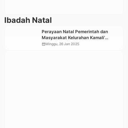
Ibadah Natal
Perayaan Natal Pemerintah dan
Masyarakat Kelurahan Kamali’
Pentalluan Makale Berlangsung
calendar_month
Minggu, 26 Jan 2025
Khidmat