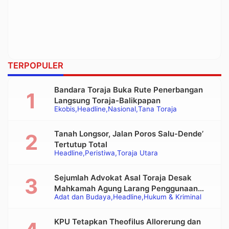
TERPOPULER
Bandara Toraja Buka Rute Penerbangan
Langsung Toraja-Balikpapan
Ekobis
Headline
Nasional
Tana Toraja
Tanah Longsor, Jalan Poros Salu-Dende’
Tertutup Total
Headline
Peristiwa
Toraja Utara
Sejumlah Advokat Asal Toraja Desak
Mahkamah Agung Larang Penggunaan
Adat dan Budaya
Headline
Hukum & Kriminal
Alat Berat pada Eksekusi Rumah Adat
Tongkonan
KPU Tetapkan Theofilus Allorerung dan