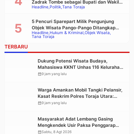
Zadrak Tombe sebagai Bupati dan Wakil
Headline
Politik
Tana Toraja
Bupati Tana Toraja Terpilih
5 Pencuri Sparepart Milik Pengunjung
Objek Wisata Pango-Pango Ditangkap
Headline
Hukum & Kriminal
Objek Wisata
Polisi
Tana Toraja
TERBARU
Dukung Potensi Wisata Budaya,
Mahasiswa KKNT Unhas 116 Kelurahan
Nonongan Utara Pasang Papan
calendar_month
9 jam yang lalu
Informasi Objek Wisata Berbasis Digital
Warga Amankan Mobil Tangki Pelansir,
Kasat Reskrim Polres Toraja Utara:
Proses Hukum Berjalan Transparan
calendar_month
9 jam yang lalu
Masyarakat Adat Lembang Gasing
Mengkendek Usir Paksa Penggarap
yang Rusak Kawasan Hutan
calendar_month
Sabtu, 8 Agt 2026