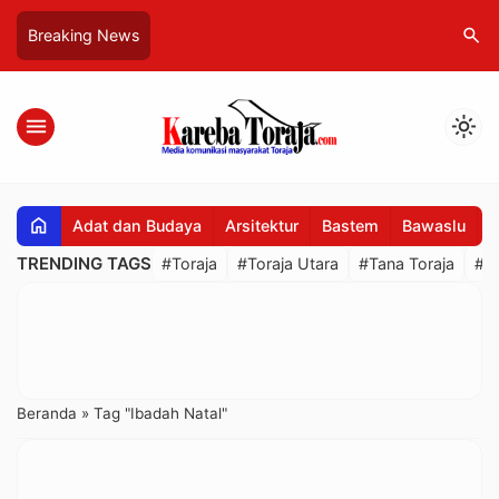
search
Breaking News
menu
light_mode
home
Adat dan Budaya
Arsitektur
Bastem
Bawaslu
B
TRENDING TAGS
#Toraja
#Toraja Utara
#Tana Toraja
#R
Beranda
»
Tag "Ibadah Natal"