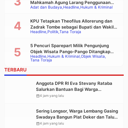
Mahkamah Agung Larang Penggunaan
Adat dan Budaya
Headline
Hukum & Kriminal
Alat Berat pada Eksekusi Rumah Adat
Tongkonan
KPU Tetapkan Theofilus Allorerung dan
Zadrak Tombe sebagai Bupati dan Wakil
Headline
Politik
Tana Toraja
Bupati Tana Toraja Terpilih
5 Pencuri Sparepart Milik Pengunjung
Objek Wisata Pango-Pango Ditangkap
Headline
Hukum & Kriminal
Objek Wisata
Polisi
Tana Toraja
TERBARU
Anggota DPR RI Eva Stevany Rataba
Salurkan Bantuan Bagi Warga
Terdampak Longsor di Buntu Pepasan
calendar_month
4 jam yang lalu
Sering Longsor, Warga Lembang Gasing
Swadaya Bangun Plat Deker dan Talut
Jalan Penghubung Antar Lembang
calendar_month
4 jam yang lalu