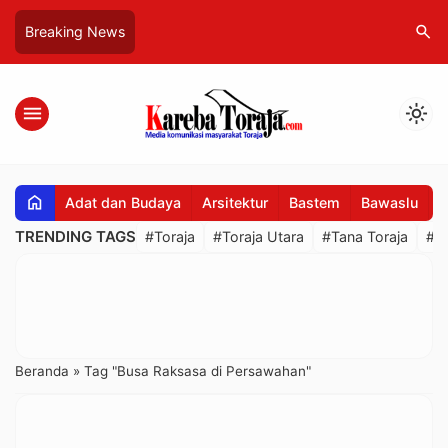
search
Breaking News
menu
light_mode
home
Adat dan Budaya
Arsitektur
Bastem
Bawaslu
B
TRENDING TAGS
#Toraja
#Toraja Utara
#Tana Toraja
#R
Beranda
»
Tag "Busa Raksasa di Persawahan"