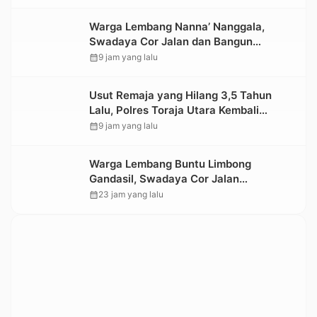
Warga Lembang Nanna’ Nanggala,
Swadaya Cor Jalan dan Bangun
Jembatan
calendar_month
9 jam yang lalu
Usut Remaja yang Hilang 3,5 Tahun
Lalu, Polres Toraja Utara Kembali
Datangi TKP
calendar_month
9 jam yang lalu
Warga Lembang Buntu Limbong
Gandasil, Swadaya Cor Jalan
Sepanjang 500 Meter
calendar_month
23 jam yang lalu