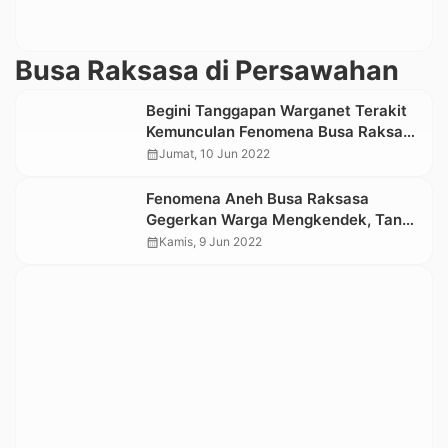
Busa Raksasa di Persawahan
Begini Tanggapan Warganet Terakit
Kemunculan Fenomena Busa Raksasa
di Persawahan Gasing, Tana Toraja
calendar_month
Jumat, 10 Jun 2022
Fenomena Aneh Busa Raksasa
Gegerkan Warga Mengkendek, Tana
Toraja
calendar_month
Kamis, 9 Jun 2022