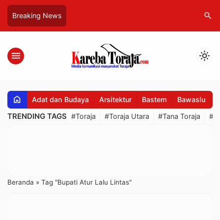
search
Breaking News
menu
light_mode
home
Adat dan Budaya
Arsitektur
Bastem
Bawaslu
B
TRENDING TAGS
#Toraja
#Toraja Utara
#Tana Toraja
#R
Beranda
»
Tag "Bupati Atur Lalu Lintas"