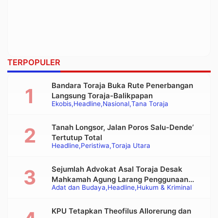
TERPOPULER
Bandara Toraja Buka Rute Penerbangan
Langsung Toraja-Balikpapan
Ekobis
Headline
Nasional
Tana Toraja
Tanah Longsor, Jalan Poros Salu-Dende’
Tertutup Total
Headline
Peristiwa
Toraja Utara
Sejumlah Advokat Asal Toraja Desak
Mahkamah Agung Larang Penggunaan
Adat dan Budaya
Headline
Hukum & Kriminal
Alat Berat pada Eksekusi Rumah Adat
Tongkonan
KPU Tetapkan Theofilus Allorerung dan