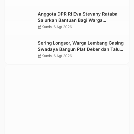
Kesedihan Berkepanjangan
Anggota DPR RI Eva Stevany Rataba
Salurkan Bantuan Bagi Warga
Terdampak Longsor di Buntu Pepasan
calendar_month
Kamis, 6 Agt 2026
Sering Longsor, Warga Lembang Gasing
Swadaya Bangun Plat Deker dan Talut
Jalan Penghubung Antar Lembang
calendar_month
Kamis, 6 Agt 2026