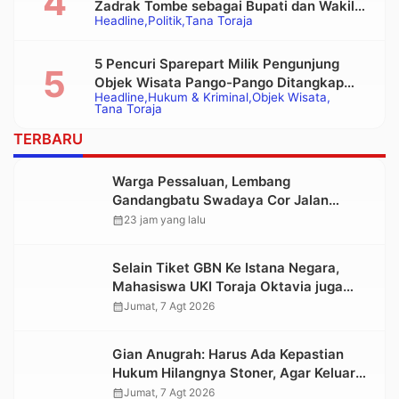
Zadrak Tombe sebagai Bupati dan Wakil
Headline
Politik
Tana Toraja
Bupati Tana Toraja Terpilih
5 Pencuri Sparepart Milik Pengunjung
Objek Wisata Pango-Pango Ditangkap
Headline
Hukum & Kriminal
Objek Wisata
Polisi
Tana Toraja
TERBARU
Warga Pessaluan, Lembang
Gandangbatu Swadaya Cor Jalan
Kabupaten
calendar_month
23 jam yang lalu
Selain Tiket GBN Ke Istana Negara,
Mahasiswa UKI Toraja Oktavia juga
Lolos ke Pekan Seni Mahasiswa
calendar_month
Jumat, 7 Agt 2026
Nasional 2026
Gian Anugrah: Harus Ada Kepastian
Hukum Hilangnya Stoner, Agar Keluarga
tidak Larut dalam Trauma dan
calendar_month
Jumat, 7 Agt 2026