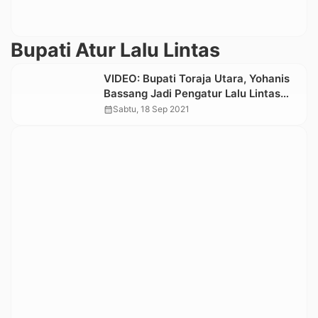
Bupati Atur Lalu Lintas
VIDEO: Bupati Toraja Utara, Yohanis
Bassang Jadi Pengatur Lalu Lintas
Saat Terjadi Kemacetan di Malango’
calendar_month
Sabtu, 18 Sep 2021