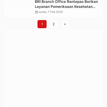
BRI Branch Office Rantepao Berikan
Layanan Pemeriksaan Kesehatan
Gratis kepada Nasabah Pensiunan
calendar_month
Jumat, 7 Feb 2025
1
2
»