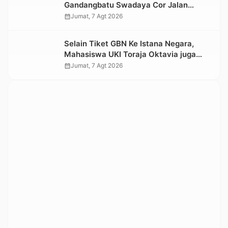
Gandangbatu Swadaya Cor Jalan
Kabupaten
calendar_month
Jumat, 7 Agt 2026
Selain Tiket GBN Ke Istana Negara,
Mahasiswa UKI Toraja Oktavia juga
Lolos ke Pekan Seni Mahasiswa
calendar_month
Jumat, 7 Agt 2026
Nasional 2026