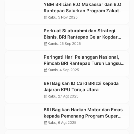
YBM BRILian R.O Makassar dan B.O
Rantepao Salurkan Program Zakat
Support Pesantren
calendar_month
Rabu, 5 Nov 2025
Perkuat Silaturahmi dan Strategi
Bisnis, BRI Rantepao Gelar Kopdar
Agen BRILink
calendar_month
Kamis, 25 Sep 2025
Peringati Hari Pelanggan Nasional,
Pimcab BRI Rantepao Turun Langsung
Melayani Nasabah
calendar_month
Kamis, 4 Sep 2025
BRI Bagikan ID Card BRIzzi kepada
Jajaran KPU Toraja Utara
calendar_month
Rabu, 27 Agt 2025
BRI Bagikan Hadiah Motor dan Emas
kepada Pemenang Program Super
Agen BRILink
calendar_month
Rabu, 6 Agt 2025