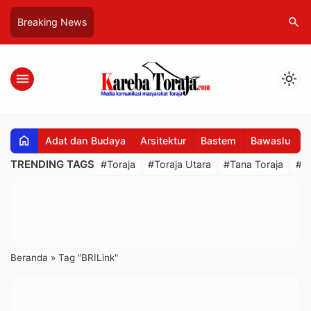
search
Breaking News
menu
light_mode
home
Adat dan Budaya
Arsitektur
Bastem
Bawaslu
B
TRENDING TAGS
#Toraja
#Toraja Utara
#Tana Toraja
#R
Beranda
»
Tag "BRILink"