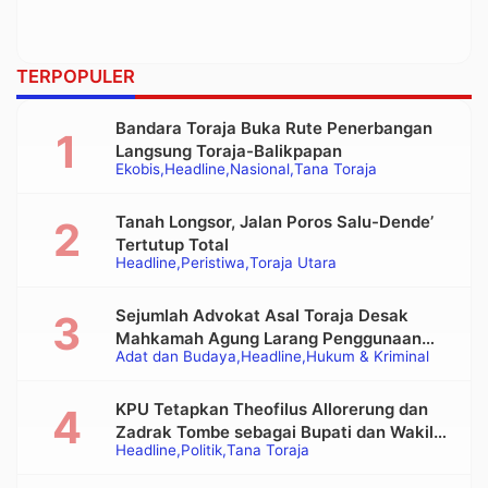
TERPOPULER
Bandara Toraja Buka Rute Penerbangan
Langsung Toraja-Balikpapan
Ekobis
Headline
Nasional
Tana Toraja
Tanah Longsor, Jalan Poros Salu-Dende’
Tertutup Total
Headline
Peristiwa
Toraja Utara
Sejumlah Advokat Asal Toraja Desak
Mahkamah Agung Larang Penggunaan
Adat dan Budaya
Headline
Hukum & Kriminal
Alat Berat pada Eksekusi Rumah Adat
Tongkonan
KPU Tetapkan Theofilus Allorerung dan
Zadrak Tombe sebagai Bupati dan Wakil
Headline
Politik
Tana Toraja
Bupati Tana Toraja Terpilih