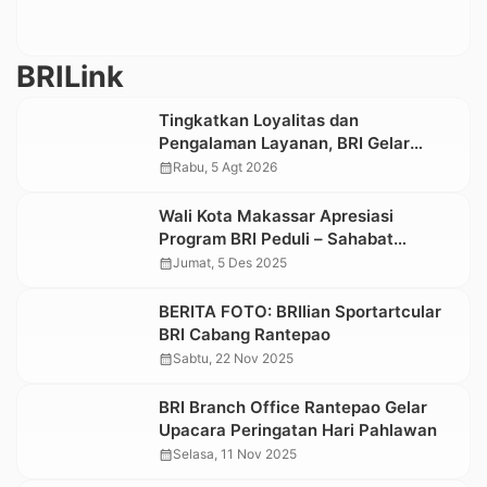
BRILink
Tingkatkan Loyalitas dan
Pengalaman Layanan, BRI Gelar
Apresiasi Nasabah Pensiunan
calendar_month
Rabu, 5 Agt 2026
Wali Kota Makassar Apresiasi
Program BRI Peduli – Sahabat
Disabilitas
calendar_month
Jumat, 5 Des 2025
BERITA FOTO: BRIlian Sportartcular
BRI Cabang Rantepao
calendar_month
Sabtu, 22 Nov 2025
BRI Branch Office Rantepao Gelar
Upacara Peringatan Hari Pahlawan
calendar_month
Selasa, 11 Nov 2025