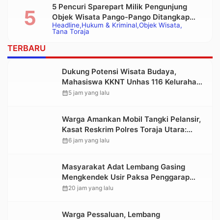
5 Pencuri Sparepart Milik Pengunjung
Objek Wisata Pango-Pango Ditangkap
Headline
Hukum & Kriminal
Objek Wisata
Polisi
Tana Toraja
TERBARU
Dukung Potensi Wisata Budaya,
Mahasiswa KKNT Unhas 116 Kelurahan
Nonongan Utara Pasang Papan
calendar_month
5 jam yang lalu
Informasi Objek Wisata Berbasis Digital
Warga Amankan Mobil Tangki Pelansir,
Kasat Reskrim Polres Toraja Utara:
Proses Hukum Berjalan Transparan
calendar_month
6 jam yang lalu
Masyarakat Adat Lembang Gasing
Mengkendek Usir Paksa Penggarap
yang Rusak Kawasan Hutan
calendar_month
20 jam yang lalu
Warga Pessaluan, Lembang