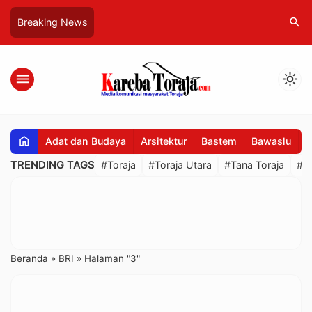
search
Breaking News
menu
light_mode
home
Adat dan Budaya
Arsitektur
Bastem
Bawaslu
B
TRENDING TAGS
#Toraja
#Toraja Utara
#Tana Toraja
#R
Beranda
»
BRI
»
Halaman "3"