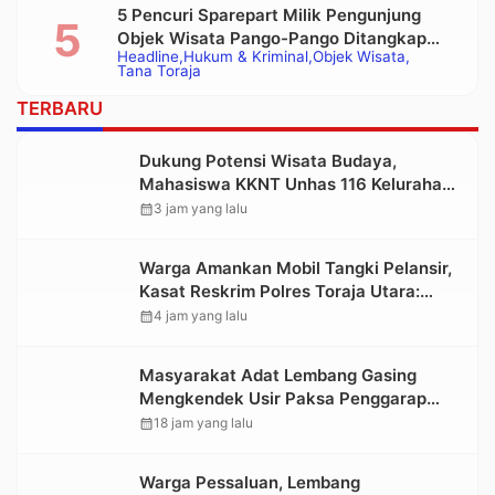
5 Pencuri Sparepart Milik Pengunjung
Objek Wisata Pango-Pango Ditangkap
Headline
Hukum & Kriminal
Objek Wisata
Polisi
Tana Toraja
TERBARU
Dukung Potensi Wisata Budaya,
Mahasiswa KKNT Unhas 116 Kelurahan
Nonongan Utara Pasang Papan
calendar_month
3 jam yang lalu
Informasi Objek Wisata Berbasis Digital
Warga Amankan Mobil Tangki Pelansir,
Kasat Reskrim Polres Toraja Utara:
Proses Hukum Berjalan Transparan
calendar_month
4 jam yang lalu
Masyarakat Adat Lembang Gasing
Mengkendek Usir Paksa Penggarap
yang Rusak Kawasan Hutan
calendar_month
18 jam yang lalu
Warga Pessaluan, Lembang