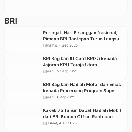
BRI
Peringati Hari Pelanggan Nasional,
Pimcab BRI Rantepao Turun Langsung
Melayani Nasabah
calendar_month
Kamis, 4 Sep 2025
BRI Bagikan ID Card BRIzzi kepada
Jajaran KPU Toraja Utara
calendar_month
Rabu, 27 Agt 2025
BRI Bagikan Hadiah Motor dan Emas
kepada Pemenang Program Super
Agen BRILink
calendar_month
Rabu, 6 Agt 2025
Kakek 75 Tahun Dapat Hadiah Mobil
dari BRI Branch Office Rantepao
calendar_month
Jumat, 4 Jul 2025