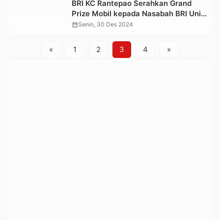
BRI KC Rantepao Serahkan Grand
Prize Mobil kepada Nasabah BRI Unit
Pangala’
calendar_month
Senin, 30 Des 2024
«
1
2
3
4
»