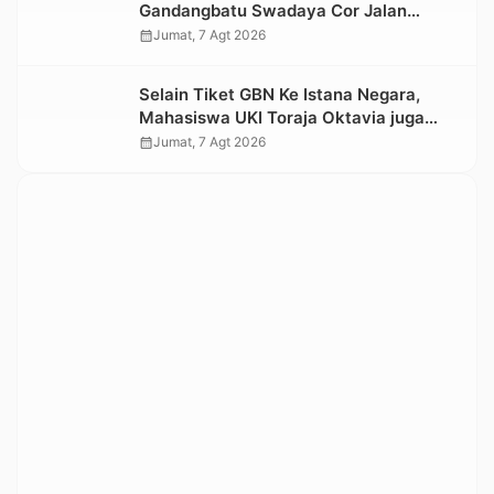
Gandangbatu Swadaya Cor Jalan
Kabupaten
calendar_month
Jumat, 7 Agt 2026
Selain Tiket GBN Ke Istana Negara,
Mahasiswa UKI Toraja Oktavia juga
Lolos ke Pekan Seni Mahasiswa
calendar_month
Jumat, 7 Agt 2026
Nasional 2026