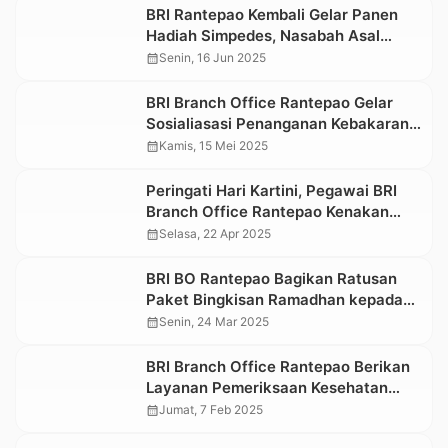
BRI Rantepao Kembali Gelar Panen
Hadiah Simpedes, Nasabah Asal
Rantepao Dapat 1 Unit Mobil
calendar_month
Senin, 16 Jun 2025
BRI Branch Office Rantepao Gelar
Sosialiasasi Penanganan Kebakaran
di Lingkungan Kerja
calendar_month
Kamis, 15 Mei 2025
Peringati Hari Kartini, Pegawai BRI
Branch Office Rantepao Kenakan
Pakaian Khas Toraja
calendar_month
Selasa, 22 Apr 2025
BRI BO Rantepao Bagikan Ratusan
Paket Bingkisan Ramadhan kepada
Jemaah Masjid Nurul Iman Bokin
calendar_month
Senin, 24 Mar 2025
BRI Branch Office Rantepao Berikan
Layanan Pemeriksaan Kesehatan
Gratis kepada Nasabah Pensiunan
calendar_month
Jumat, 7 Feb 2025