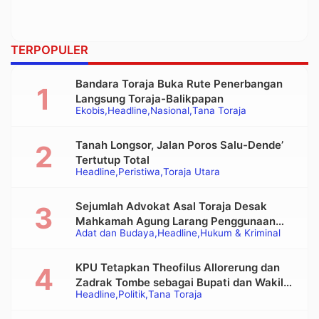
TERPOPULER
Bandara Toraja Buka Rute Penerbangan
Langsung Toraja-Balikpapan
Ekobis
Headline
Nasional
Tana Toraja
Tanah Longsor, Jalan Poros Salu-Dende’
Tertutup Total
Headline
Peristiwa
Toraja Utara
Sejumlah Advokat Asal Toraja Desak
Mahkamah Agung Larang Penggunaan
Adat dan Budaya
Headline
Hukum & Kriminal
Alat Berat pada Eksekusi Rumah Adat
Tongkonan
KPU Tetapkan Theofilus Allorerung dan
Zadrak Tombe sebagai Bupati dan Wakil
Headline
Politik
Tana Toraja
Bupati Tana Toraja Terpilih