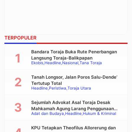
TERPOPULER
Bandara Toraja Buka Rute Penerbangan
Langsung Toraja-Balikpapan
Ekobis
Headline
Nasional
Tana Toraja
Tanah Longsor, Jalan Poros Salu-Dende’
Tertutup Total
Headline
Peristiwa
Toraja Utara
Sejumlah Advokat Asal Toraja Desak
Mahkamah Agung Larang Penggunaan
Adat dan Budaya
Headline
Hukum & Kriminal
Alat Berat pada Eksekusi Rumah Adat
Tongkonan
KPU Tetapkan Theofilus Allorerung dan