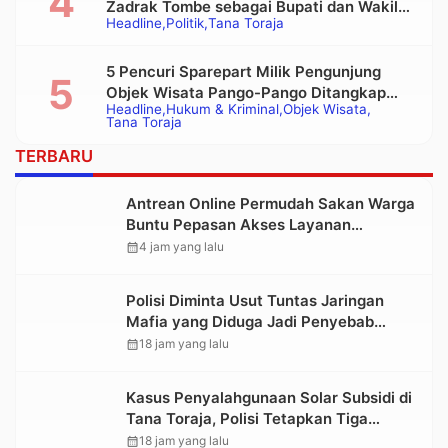
Zadrak Tombe sebagai Bupati dan Wakil
Headline
Politik
Tana Toraja
Bupati Tana Toraja Terpilih
5 Pencuri Sparepart Milik Pengunjung
Objek Wisata Pango-Pango Ditangkap
Headline
Hukum & Kriminal
Objek Wisata
Polisi
Tana Toraja
TERBARU
Antrean Online Permudah Sakan Warga
Buntu Pepasan Akses Layanan
Kesehatan Tanpa Hambatan
calendar_month
4 jam yang lalu
Polisi Diminta Usut Tuntas Jaringan
Mafia yang Diduga Jadi Penyebab
Kelangkaan BBM di Toraja
calendar_month
18 jam yang lalu
Kasus Penyalahgunaan Solar Subsidi di
Tana Toraja, Polisi Tetapkan Tiga
Tersangka Baru
calendar_month
18 jam yang lalu