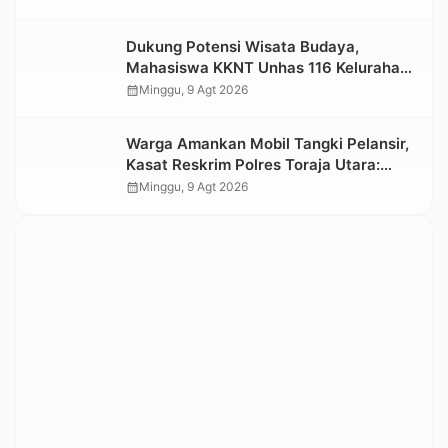
Dukung Potensi Wisata Budaya,
Mahasiswa KKNT Unhas 116 Kelurahan
Nonongan Utara Pasang Papan
calendar_month
Minggu, 9 Agt 2026
Informasi Objek Wisata Berbasis Digital
Warga Amankan Mobil Tangki Pelansir,
Kasat Reskrim Polres Toraja Utara:
Proses Hukum Berjalan Transparan
calendar_month
Minggu, 9 Agt 2026