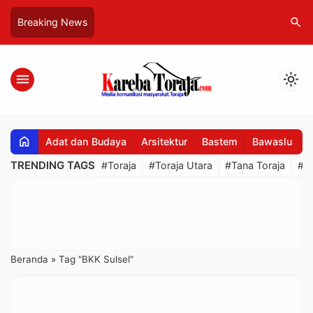
search
Breaking News
menu
light_mode
home
Adat dan Budaya
Arsitektur
Bastem
Bawaslu
B
TRENDING TAGS
#Toraja
#Toraja Utara
#Tana Toraja
#R
Beranda
»
Tag "BKK Sulsel"