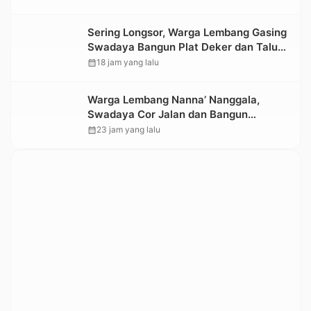
Sering Longsor, Warga Lembang Gasing
Swadaya Bangun Plat Deker dan Talut
Jalan Penghubung Antar Lembang
calendar_month
18 jam yang lalu
Warga Lembang Nanna’ Nanggala,
Swadaya Cor Jalan dan Bangun
Jembatan
calendar_month
23 jam yang lalu