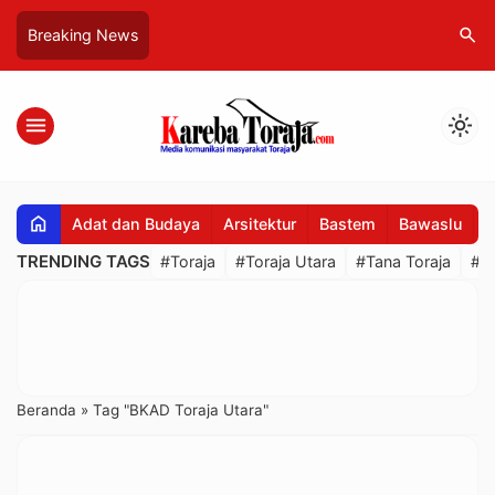
search
Breaking News
menu
light_mode
home
Adat dan Budaya
Arsitektur
Bastem
Bawaslu
B
TRENDING TAGS
#Toraja
#Toraja Utara
#Tana Toraja
#R
Beranda
»
Tag "BKAD Toraja Utara"