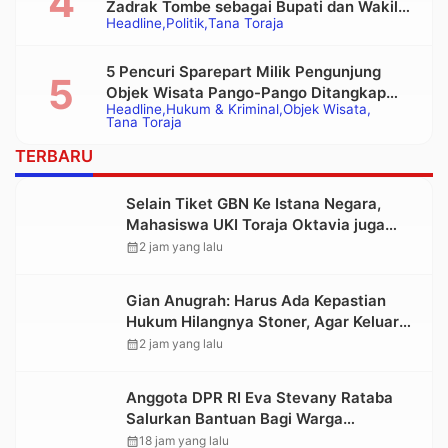
Zadrak Tombe sebagai Bupati dan Wakil
Headline
Politik
Tana Toraja
Bupati Tana Toraja Terpilih
5 Pencuri Sparepart Milik Pengunjung
Objek Wisata Pango-Pango Ditangkap
Headline
Hukum & Kriminal
Objek Wisata
Polisi
Tana Toraja
TERBARU
Selain Tiket GBN Ke Istana Negara,
Mahasiswa UKI Toraja Oktavia juga
Lolos ke Pekan Seni Mahasiswa
calendar_month
2 jam yang lalu
Nasional 2026
Gian Anugrah: Harus Ada Kepastian
Hukum Hilangnya Stoner, Agar Keluarga
tidak Larut dalam Trauma dan
calendar_month
2 jam yang lalu
Kesedihan Berkepanjangan
Anggota DPR RI Eva Stevany Rataba
Salurkan Bantuan Bagi Warga
Terdampak Longsor di Buntu Pepasan
calendar_month
18 jam yang lalu