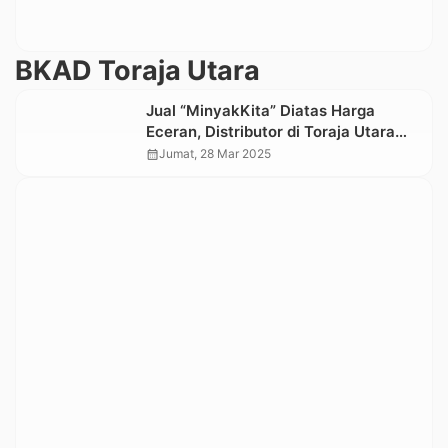
BKAD Toraja Utara
Jual “MinyakKita” Diatas Harga
Eceran, Distributor di Toraja Utara
Ditindak Kembalikan Kelebihan Harga
calendar_month
Jumat, 28 Mar 2025
ke Kas Daerah