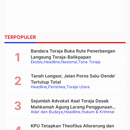
TERPOPULER
Bandara Toraja Buka Rute Penerbangan
Langsung Toraja-Balikpapan
Ekobis
Headline
Nasional
Tana Toraja
Tanah Longsor, Jalan Poros Salu-Dende’
Tertutup Total
Headline
Peristiwa
Toraja Utara
Sejumlah Advokat Asal Toraja Desak
Mahkamah Agung Larang Penggunaan
Adat dan Budaya
Headline
Hukum & Kriminal
Alat Berat pada Eksekusi Rumah Adat
Tongkonan
KPU Tetapkan Theofilus Allorerung dan