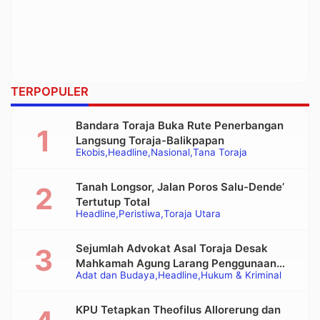
TERPOPULER
Bandara Toraja Buka Rute Penerbangan
Langsung Toraja-Balikpapan
Ekobis
Headline
Nasional
Tana Toraja
Tanah Longsor, Jalan Poros Salu-Dende’
Tertutup Total
Headline
Peristiwa
Toraja Utara
Sejumlah Advokat Asal Toraja Desak
Mahkamah Agung Larang Penggunaan
Adat dan Budaya
Headline
Hukum & Kriminal
Alat Berat pada Eksekusi Rumah Adat
Tongkonan
KPU Tetapkan Theofilus Allorerung dan