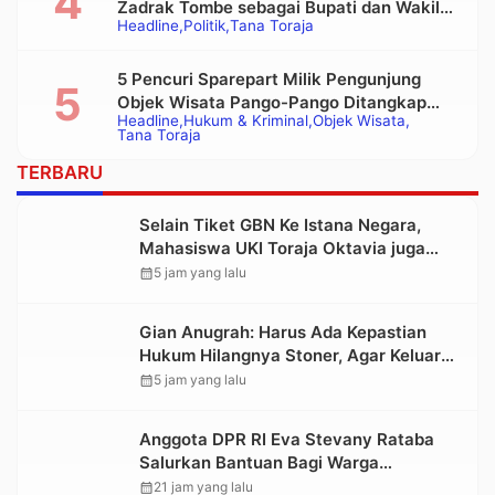
Zadrak Tombe sebagai Bupati dan Wakil
Headline
Politik
Tana Toraja
Bupati Tana Toraja Terpilih
5 Pencuri Sparepart Milik Pengunjung
Objek Wisata Pango-Pango Ditangkap
Headline
Hukum & Kriminal
Objek Wisata
Polisi
Tana Toraja
TERBARU
Selain Tiket GBN Ke Istana Negara,
Mahasiswa UKI Toraja Oktavia juga
Lolos ke Pekan Seni Mahasiswa
calendar_month
5 jam yang lalu
Nasional 2026
Gian Anugrah: Harus Ada Kepastian
Hukum Hilangnya Stoner, Agar Keluarga
tidak Larut dalam Trauma dan
calendar_month
5 jam yang lalu
Kesedihan Berkepanjangan
Anggota DPR RI Eva Stevany Rataba
Salurkan Bantuan Bagi Warga
Terdampak Longsor di Buntu Pepasan
calendar_month
21 jam yang lalu