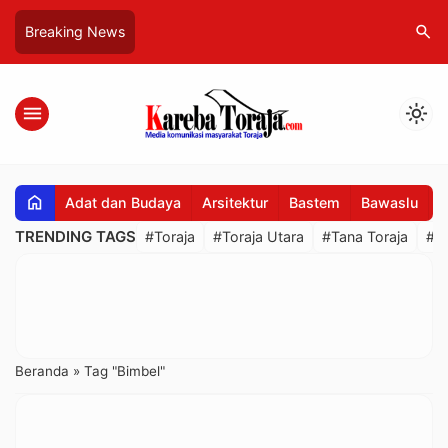
search
Breaking News
menu
light_mode
home
Adat dan Budaya
Arsitektur
Bastem
Bawaslu
B
TRENDING TAGS
#Toraja
#Toraja Utara
#Tana Toraja
#R
Beranda
»
Tag "Bimbel"