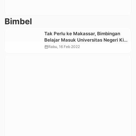
Bimbel
Tak Perlu ke Makassar, Bimbingan
Belajar Masuk Universitas Negeri Kini
Hadir di Toraja Utara
calendar_month
Rabu, 16 Feb 2022