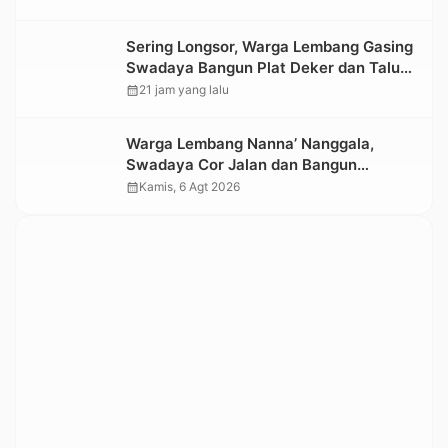
Sering Longsor, Warga Lembang Gasing
Swadaya Bangun Plat Deker dan Talut
Jalan Penghubung Antar Lembang
calendar_month
21 jam yang lalu
Warga Lembang Nanna’ Nanggala,
Swadaya Cor Jalan dan Bangun
Jembatan
calendar_month
Kamis, 6 Agt 2026