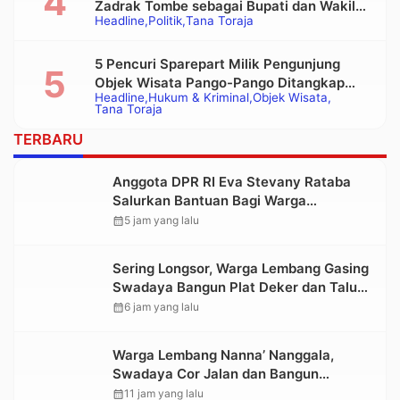
Zadrak Tombe sebagai Bupati dan Wakil
Headline
Politik
Tana Toraja
Bupati Tana Toraja Terpilih
5 Pencuri Sparepart Milik Pengunjung
Objek Wisata Pango-Pango Ditangkap
Headline
Hukum & Kriminal
Objek Wisata
Polisi
Tana Toraja
TERBARU
Anggota DPR RI Eva Stevany Rataba
Salurkan Bantuan Bagi Warga
Terdampak Longsor di Buntu Pepasan
calendar_month
5 jam yang lalu
Sering Longsor, Warga Lembang Gasing
Swadaya Bangun Plat Deker dan Talut
Jalan Penghubung Antar Lembang
calendar_month
6 jam yang lalu
Warga Lembang Nanna’ Nanggala,
Swadaya Cor Jalan dan Bangun
Jembatan
calendar_month
11 jam yang lalu