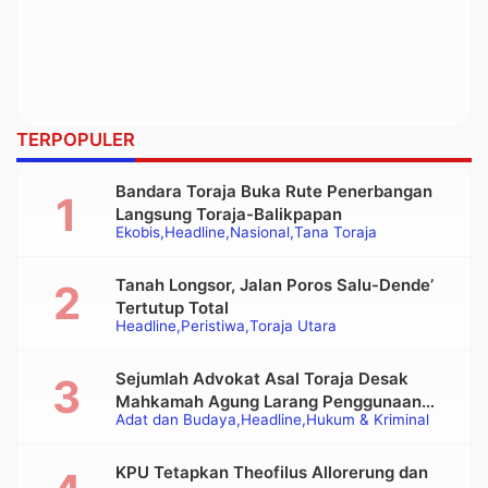
TERPOPULER
Bandara Toraja Buka Rute Penerbangan
Langsung Toraja-Balikpapan
Ekobis
Headline
Nasional
Tana Toraja
Tanah Longsor, Jalan Poros Salu-Dende’
Tertutup Total
Headline
Peristiwa
Toraja Utara
Sejumlah Advokat Asal Toraja Desak
Mahkamah Agung Larang Penggunaan
Adat dan Budaya
Headline
Hukum & Kriminal
Alat Berat pada Eksekusi Rumah Adat
Tongkonan
KPU Tetapkan Theofilus Allorerung dan