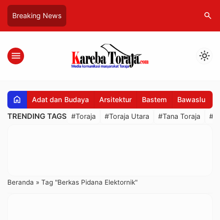
search
Breaking News
menu
light_mode
home
Adat dan Budaya
Arsitektur
Bastem
Bawaslu
B
TRENDING TAGS
#Toraja
#Toraja Utara
#Tana Toraja
#R
Beranda
»
Tag "Berkas Pidana Elektornik"