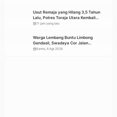
Usut Remaja yang Hilang 3,5 Tahun
Lalu, Polres Toraja Utara Kembali
Datangi TKP
calendar_month
11 jam yang lalu
Warga Lembang Buntu Limbong
Gandasil, Swadaya Cor Jalan
Sepanjang 500 Meter
calendar_month
Kamis, 6 Agt 2026