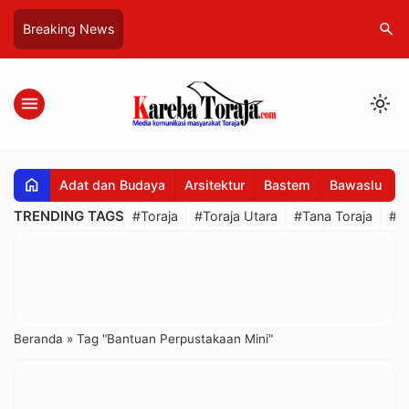
search
Breaking News
menu
light_mode
home
Adat dan Budaya
Arsitektur
Bastem
Bawaslu
B
TRENDING TAGS
#Toraja
#Toraja Utara
#Tana Toraja
#R
Beranda
»
Tag "Bantuan Perpustakaan Mini"