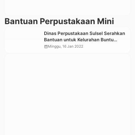
Bantuan Perpustakaan Mini
Dinas Perpustakaan Sulsel Serahkan
Bantuan untuk Kelurahan Buntu
Masakke Sangalla’
calendar_month
Minggu, 16 Jan 2022