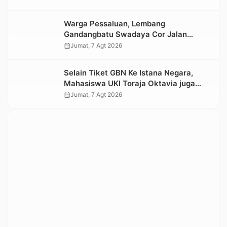
Warga Pessaluan, Lembang
Gandangbatu Swadaya Cor Jalan
Kabupaten
calendar_month
Jumat, 7 Agt 2026
Selain Tiket GBN Ke Istana Negara,
Mahasiswa UKI Toraja Oktavia juga
Lolos ke Pekan Seni Mahasiswa
calendar_month
Jumat, 7 Agt 2026
Nasional 2026