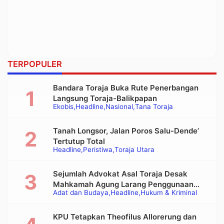
TERPOPULER
Bandara Toraja Buka Rute Penerbangan
Langsung Toraja-Balikpapan
Ekobis
Headline
Nasional
Tana Toraja
Tanah Longsor, Jalan Poros Salu-Dende’
Tertutup Total
Headline
Peristiwa
Toraja Utara
Sejumlah Advokat Asal Toraja Desak
Mahkamah Agung Larang Penggunaan
Adat dan Budaya
Headline
Hukum & Kriminal
Alat Berat pada Eksekusi Rumah Adat
Tongkonan
KPU Tetapkan Theofilus Allorerung dan