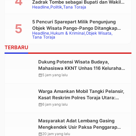
Zadrak Tombe sebagai Bupati dan Wakil
Headline
Politik
Tana Toraja
Bupati Tana Toraja Terpilih
5 Pencuri Sparepart Milik Pengunjung
Objek Wisata Pango-Pango Ditangkap
Headline
Hukum & Kriminal
Objek Wisata
Polisi
Tana Toraja
TERBARU
Dukung Potensi Wisata Budaya,
Mahasiswa KKNT Unhas 116 Kelurahan
Nonongan Utara Pasang Papan
calendar_month
5 jam yang lalu
Informasi Objek Wisata Berbasis Digital
Warga Amankan Mobil Tangki Pelansir,
Kasat Reskrim Polres Toraja Utara:
Proses Hukum Berjalan Transparan
calendar_month
6 jam yang lalu
Masyarakat Adat Lembang Gasing
Mengkendek Usir Paksa Penggarap
yang Rusak Kawasan Hutan
calendar_month
20 jam yang lalu