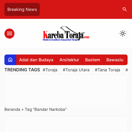
search
Breaking News
menu
light_mode
home
Adat dan Budaya
Arsitektur
Bastem
Bawaslu
B
TRENDING TAGS
#Toraja
#Toraja Utara
#Tana Toraja
#R
Beranda
»
Tag "Bandar Narkoba"