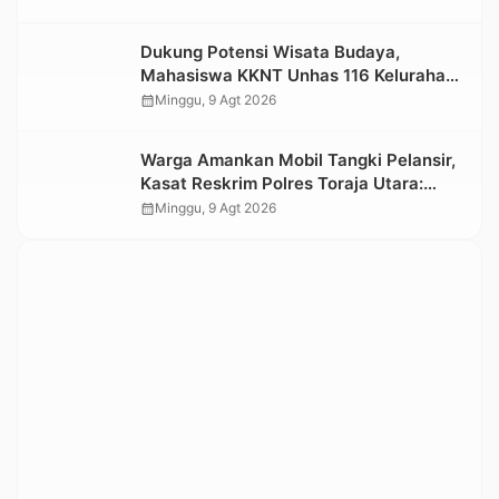
Dukung Potensi Wisata Budaya,
Mahasiswa KKNT Unhas 116 Kelurahan
Nonongan Utara Pasang Papan
calendar_month
Minggu, 9 Agt 2026
Informasi Objek Wisata Berbasis Digital
Warga Amankan Mobil Tangki Pelansir,
Kasat Reskrim Polres Toraja Utara:
Proses Hukum Berjalan Transparan
calendar_month
Minggu, 9 Agt 2026