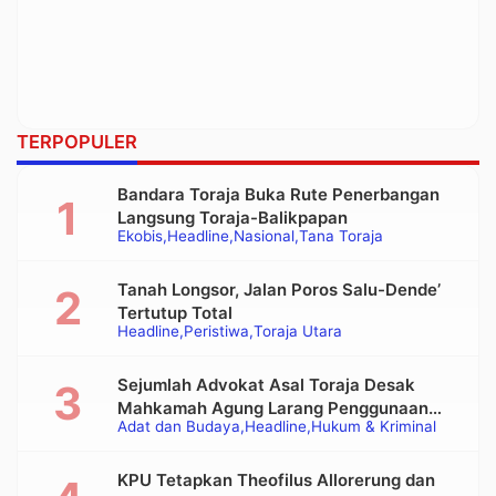
TERPOPULER
Bandara Toraja Buka Rute Penerbangan
Langsung Toraja-Balikpapan
Ekobis
Headline
Nasional
Tana Toraja
Tanah Longsor, Jalan Poros Salu-Dende’
Tertutup Total
Headline
Peristiwa
Toraja Utara
Sejumlah Advokat Asal Toraja Desak
Mahkamah Agung Larang Penggunaan
Adat dan Budaya
Headline
Hukum & Kriminal
Alat Berat pada Eksekusi Rumah Adat
Tongkonan
KPU Tetapkan Theofilus Allorerung dan