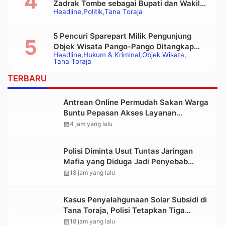
Zadrak Tombe sebagai Bupati dan Wakil
Headline
Politik
Tana Toraja
Bupati Tana Toraja Terpilih
5 Pencuri Sparepart Milik Pengunjung
Objek Wisata Pango-Pango Ditangkap
Headline
Hukum & Kriminal
Objek Wisata
Polisi
Tana Toraja
TERBARU
Antrean Online Permudah Sakan Warga
Buntu Pepasan Akses Layanan
Kesehatan Tanpa Hambatan
calendar_month
4 jam yang lalu
Polisi Diminta Usut Tuntas Jaringan
Mafia yang Diduga Jadi Penyebab
Kelangkaan BBM di Toraja
calendar_month
18 jam yang lalu
Kasus Penyalahgunaan Solar Subsidi di
Tana Toraja, Polisi Tetapkan Tiga
Tersangka Baru
calendar_month
18 jam yang lalu