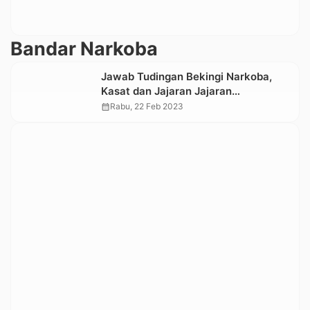
Bandar Narkoba
Jawab Tudingan Bekingi Narkoba,
Kasat dan Jajaran Jajaran
Satresnarkoba Polres Toraja Utara
calendar_month
Rabu, 22 Feb 2023
Jalani Tes Urine