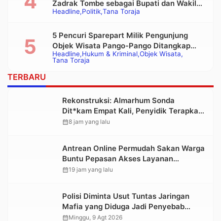
Zadrak Tombe sebagai Bupati dan Wakil
Headline
Politik
Tana Toraja
Bupati Tana Toraja Terpilih
5 Pencuri Sparepart Milik Pengunjung
Objek Wisata Pango-Pango Ditangkap
Headline
Hukum & Kriminal
Objek Wisata
Polisi
Tana Toraja
TERBARU
Rekonstruksi: Almarhum Sonda
Dit*kam Empat Kali, Penyidik Terapkan
Pasal Pembunuhan Berencana
calendar_month
8 jam yang lalu
Antrean Online Permudah Sakan Warga
Buntu Pepasan Akses Layanan
Kesehatan Tanpa Hambatan
calendar_month
19 jam yang lalu
Polisi Diminta Usut Tuntas Jaringan
Mafia yang Diduga Jadi Penyebab
Kelangkaan BBM di Toraja
calendar_month
Minggu, 9 Agt 2026