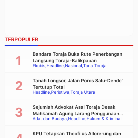
TERPOPULER
Bandara Toraja Buka Rute Penerbangan
Langsung Toraja-Balikpapan
Ekobis
Headline
Nasional
Tana Toraja
Tanah Longsor, Jalan Poros Salu-Dende’
Tertutup Total
Headline
Peristiwa
Toraja Utara
Sejumlah Advokat Asal Toraja Desak
Mahkamah Agung Larang Penggunaan
Adat dan Budaya
Headline
Hukum & Kriminal
Alat Berat pada Eksekusi Rumah Adat
Tongkonan
KPU Tetapkan Theofilus Allorerung dan