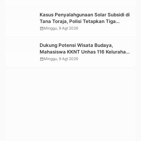
Kasus Penyalahgunaan Solar Subsidi di
Tana Toraja, Polisi Tetapkan Tiga
Tersangka Baru
calendar_month
Minggu, 9 Agt 2026
Dukung Potensi Wisata Budaya,
Mahasiswa KKNT Unhas 116 Kelurahan
Nonongan Utara Pasang Papan
calendar_month
Minggu, 9 Agt 2026
Informasi Objek Wisata Berbasis Digital