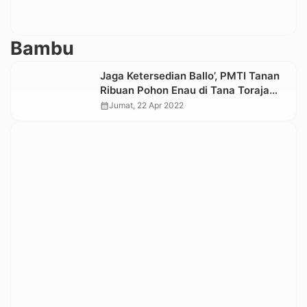
Bambu
Jaga Ketersedian Ballo’, PMTI Tanan
Ribuan Pohon Enau di Tana Toraja
dan Toraja Utara
calendar_month
Jumat, 22 Apr 2022