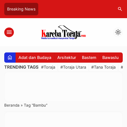
search
Breaking News
menu
light_mode
home
Adat dan Budaya
Arsitektur
Bastem
Bawaslu
B
TRENDING TAGS
#Toraja
#Toraja Utara
#Tana Toraja
#R
Beranda
»
Tag "Bambu"