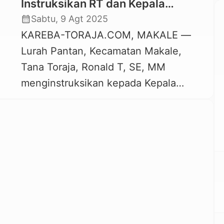
Instruksikan RT dan Kepala
Lingkungan Tertibkan Hewan
calendar_month
Sabtu, 9 Agt 2025
Peliharaan yang Berkeliaran
KAREBA-TORAJA.COM, MAKALE —
Lurah Pantan, Kecamatan Makale,
Tana Toraja, Ronald T, SE, MM
menginstruksikan kepada Kepala
Lingkungan maupun RT untuk
melakukan penertiban terhadap hewan
ternak atau peliharaan milik warga
yang berkeliaran. Instruksi ini
disampaikan melalui Surat Edaran
Nomor 301/PTN/Vll/2025 tanggal 17
Juli 2025, tentang hewan ternak yang
berkeliaran di wilayah Kelurahan