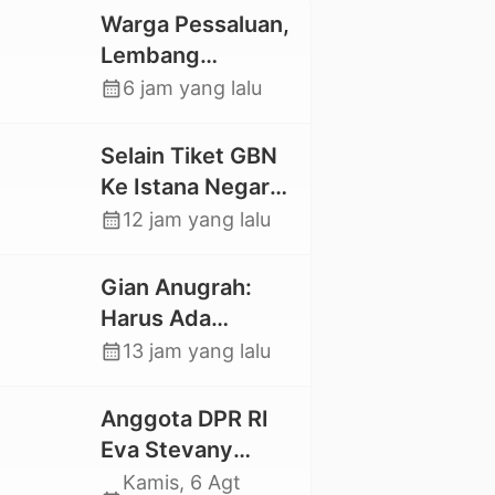
Warga Pessaluan,
Lembang
Gandangbatu
calendar_month
6 jam yang lalu
Swadaya Cor
Jalan Kabupaten
Selain Tiket GBN
Ke Istana Negara,
Mahasiswa UKI
calendar_month
12 jam yang lalu
Toraja Oktavia
juga Lolos ke
Gian Anugrah:
Pekan Seni
Harus Ada
Mahasiswa
Kepastian Hukum
calendar_month
13 jam yang lalu
Nasional 2026
Hilangnya Stoner,
Agar Keluarga
Anggota DPR RI
tidak Larut dalam
Eva Stevany
Trauma dan
Rataba Salurkan
Kamis, 6 Agt