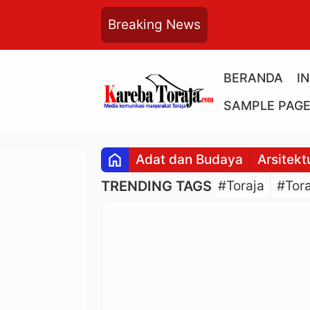
Breaking News
BERANDA
I
SAMPLE PAG
home
Adat dan Budaya
Arsitekt
TRENDING TAGS
#Toraja
#Tora