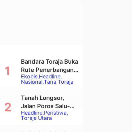
Bandara Toraja Buka
Rute Penerbangan
Ekobis
Headline
Langsung Toraja-
Nasional
Tana Toraja
Balikpapan
Tanah Longsor,
Jalan Poros Salu-
Headline
Peristiwa
Dende’ Tertutup
Toraja Utara
Total