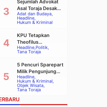
Sejumlah Advokat
Asal Toraja Desak
Adat dan Budaya
Mahkamah Agung
Headline
Larang Penggunaan
Hukum & Kriminal
Alat Berat pada
Eksekusi Rumah
KPU Tetapkan
Adat Tongkonan
Theofilus
Headline
Politik
Allorerung dan
Tana Toraja
Zadrak Tombe
sebagai Bupati dan
5 Pencuri Sparepart
Wakil Bupati Tana
Milik Pengunjung
Toraja Terpilih
Headline
Objek Wisata
Hukum & Kriminal
Pango-Pango
Objek Wisata
Tana Toraja
Ditangkap Polisi
ERBARU