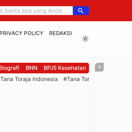
search
PRIVACY POLICY
REDAKSI
light_mode
×
Biografi
BNN
BPJS Kesehatan
BPJS Ketenaga
Tana Toraja Indonesia
#Tana Toraja Culture
#P