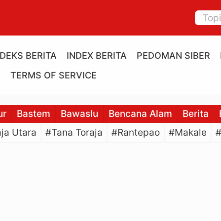
NDEKS BERITA
INDEX BERITA
PEDOMAN SIBER
E
TERMS OF SERVICE
ur
Bastem
Bawaslu
Bencana Alam
Berita
ja Utara
#Tana Toraja
#Rantepao
#Makale
#