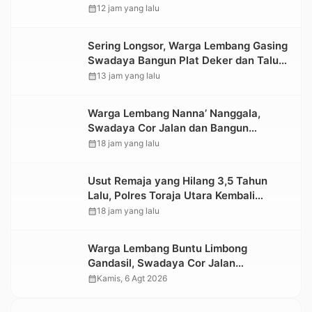
Terdampak Longsor di Buntu Pepasan
calendar_month
12 jam yang lalu
Sering Longsor, Warga Lembang Gasing
Swadaya Bangun Plat Deker dan Talut
Jalan Penghubung Antar Lembang
calendar_month
13 jam yang lalu
Warga Lembang Nanna’ Nanggala,
Swadaya Cor Jalan dan Bangun
Jembatan
calendar_month
18 jam yang lalu
Usut Remaja yang Hilang 3,5 Tahun
Lalu, Polres Toraja Utara Kembali
Datangi TKP
calendar_month
18 jam yang lalu
Warga Lembang Buntu Limbong
Gandasil, Swadaya Cor Jalan
Sepanjang 500 Meter
calendar_month
Kamis, 6 Agt 2026