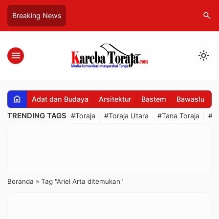
search
Breaking News
menu
light_mode
home
Adat dan Budaya
Arsitektur
Bastem
Bawaslu
B
TRENDING TAGS
#Toraja
#Toraja Utara
#Tana Toraja
#R
Beranda
»
Tag "Ariel Arta ditemukan"