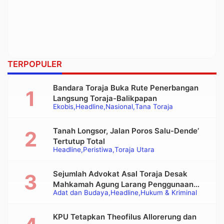
TERPOPULER
Bandara Toraja Buka Rute Penerbangan
Langsung Toraja-Balikpapan
Ekobis
Headline
Nasional
Tana Toraja
Tanah Longsor, Jalan Poros Salu-Dende’
Tertutup Total
Headline
Peristiwa
Toraja Utara
Sejumlah Advokat Asal Toraja Desak
Mahkamah Agung Larang Penggunaan
Adat dan Budaya
Headline
Hukum & Kriminal
Alat Berat pada Eksekusi Rumah Adat
Tongkonan
KPU Tetapkan Theofilus Allorerung dan