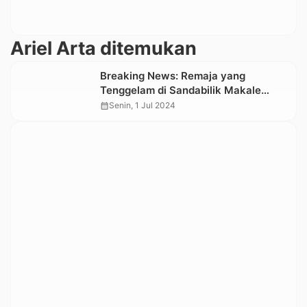
Ariel Arta ditemukan
Breaking News: Remaja yang
Tenggelam di Sandabilik Makale
Selatan Ditemukan Meninggal Dunia
calendar_month
Senin, 1 Jul 2024