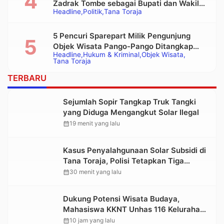
Zadrak Tombe sebagai Bupati dan Wakil
Headline
Politik
Tana Toraja
Bupati Tana Toraja Terpilih
5 Pencuri Sparepart Milik Pengunjung
Objek Wisata Pango-Pango Ditangkap
Headline
Hukum & Kriminal
Objek Wisata
Polisi
Tana Toraja
TERBARU
Sejumlah Sopir Tangkap Truk Tangki
yang Diduga Mengangkut Solar Ilegal
calendar_month
19 menit yang lalu
Kasus Penyalahgunaan Solar Subsidi di
Tana Toraja, Polisi Tetapkan Tiga
Tersangka Baru
calendar_month
30 menit yang lalu
Dukung Potensi Wisata Budaya,
Mahasiswa KKNT Unhas 116 Kelurahan
Nonongan Utara Pasang Papan
calendar_month
10 jam yang lalu