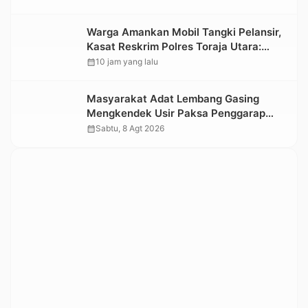
Informasi Objek Wisata Berbasis Digital
Warga Amankan Mobil Tangki Pelansir,
Kasat Reskrim Polres Toraja Utara:
Proses Hukum Berjalan Transparan
calendar_month
10 jam yang lalu
Masyarakat Adat Lembang Gasing
Mengkendek Usir Paksa Penggarap
yang Rusak Kawasan Hutan
calendar_month
Sabtu, 8 Agt 2026