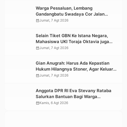
Warga Pessaluan, Lembang
Gandangbatu Swadaya Cor Jalan
Kabupaten
calendar_month
Jumat, 7 Agt 2026
Selain Tiket GBN Ke Istana Negara,
Mahasiswa UKI Toraja Oktavia juga
Lolos ke Pekan Seni Mahasiswa
calendar_month
Jumat, 7 Agt 2026
Nasional 2026
Gian Anugrah: Harus Ada Kepastian
Hukum Hilangnya Stoner, Agar Keluarga
tidak Larut dalam Trauma dan
calendar_month
Jumat, 7 Agt 2026
Kesedihan Berkepanjangan
Anggota DPR RI Eva Stevany Rataba
Salurkan Bantuan Bagi Warga
Terdampak Longsor di Buntu Pepasan
calendar_month
Kamis, 6 Agt 2026