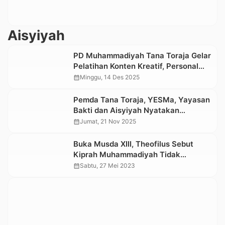
Aisyiyah
PD Muhammadiyah Tana Toraja Gelar
Pelatihan Konten Kreatif, Personal
Brending dan Menulis Berita
calendar_month
Minggu, 14 Des 2025
Pemda Tana Toraja, YESMa, Yayasan
Bakti dan Aisyiyah Nyatakan
komitmen Bersama Cegah
calendar_month
Jumat, 21 Nov 2025
Perkawinan Anak
Buka Musda XIII, Theofilus Sebut
Kiprah Muhammadiyah Tidak
Diragukan Lagi
calendar_month
Sabtu, 27 Mei 2023