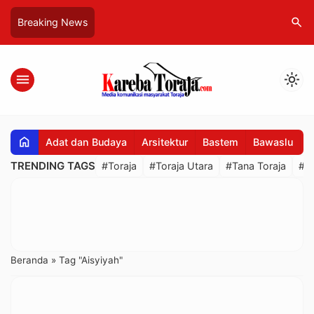
search
Breaking News
menu
light_mode
home
Adat dan Budaya
Arsitektur
Bastem
Bawaslu
B
TRENDING TAGS
#Toraja
#Toraja Utara
#Tana Toraja
#R
Beranda
»
Tag "Aisyiyah"