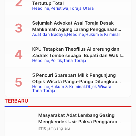
Tertutup Total
Headline
Peristiwa
Toraja Utara
Sejumlah Advokat Asal Toraja Desak
Mahkamah Agung Larang Penggunaan
Adat dan Budaya
Headline
Hukum & Kriminal
Alat Berat pada Eksekusi Rumah Adat
Tongkonan
KPU Tetapkan Theofilus Allorerung dan
Zadrak Tombe sebagai Bupati dan Wakil
Headline
Politik
Tana Toraja
Bupati Tana Toraja Terpilih
5 Pencuri Sparepart Milik Pengunjung
Objek Wisata Pango-Pango Ditangkap
Headline
Hukum & Kriminal
Objek Wisata
Polisi
Tana Toraja
TERBARU
Masyarakat Adat Lembang Gasing
Mengkendek Usir Paksa Penggarap
yang Rusak Kawasan Hutan
calendar_month
10 jam yang lalu