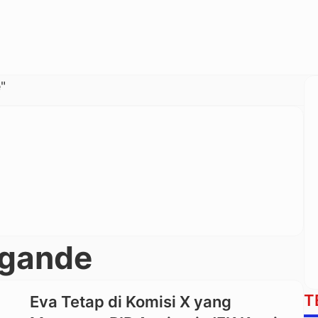
"
ngande
T
Eva Tetap di Komisi X yang