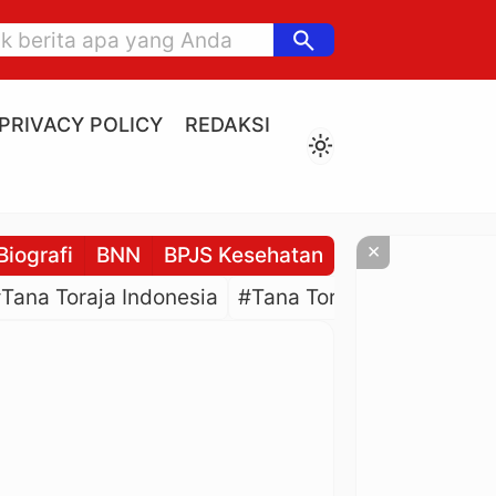
search
PRIVACY POLICY
REDAKSI
light_mode
×
Biografi
BNN
BPJS Kesehatan
BPJS Ketenaga
Tana Toraja Indonesia
#Tana Toraja Culture
#P