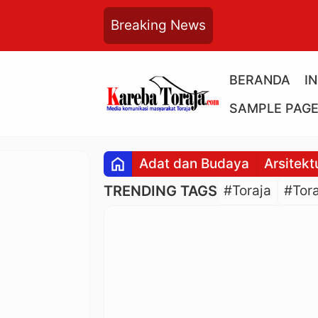
Breaking News
BERANDA
I
SAMPLE PAG
home
Adat dan Budaya
Arsitekt
TRENDING TAGS
#Toraja
#Tora