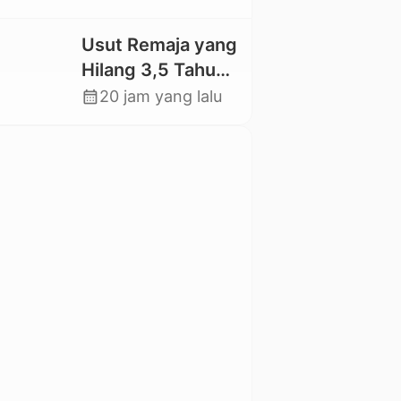
Antar Lembang
Jalan dan Bangun
Jembatan
Usut Remaja yang
Hilang 3,5 Tahun
Lalu, Polres Toraja
calendar_month
20 jam yang lalu
Utara Kembali
Datangi TKP