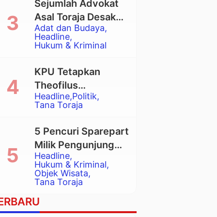
Sejumlah Advokat
Asal Toraja Desak
Adat dan Budaya
Mahkamah Agung
Headline
Larang Penggunaan
Hukum & Kriminal
Alat Berat pada
Eksekusi Rumah
KPU Tetapkan
Adat Tongkonan
Theofilus
Headline
Politik
Allorerung dan
Tana Toraja
Zadrak Tombe
sebagai Bupati dan
5 Pencuri Sparepart
Wakil Bupati Tana
Milik Pengunjung
Toraja Terpilih
Headline
Objek Wisata
Hukum & Kriminal
Pango-Pango
Objek Wisata
Tana Toraja
Ditangkap Polisi
ERBARU