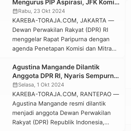
Mengurus PIP Aspirasi, JFK Komisi
I, dan Agustina di Komisi II
calendar_month
Rabu, 23 Okt 2024
KAREBA-TORAJA.COM, JAKARTA —
Dewan Perwakilan Rakyat (DPR) RI
menggelar Rapat Paripurna dengan
agenda Penetapan Komisi dan Mitra
Kerja, Selasa, 22 Oktober 2024. Dari
Agustina Mangande Dilantik
Paripurna pembagian Komisi dan Mitra
Anggota DPR RI, Nyaris Sempurna
ini diketahui politisi perempuan Partai
Keluarga Politik Ombas
calendar_month
Selasa, 1 Okt 2024
Nasdem asal Toraja, Eva Stevany
KAREBA-TORAJA.COM, RANTEPAO —
Rataba tetap di Komisi X. Komisi ini
Agustina Mangande resmi dilantik
ditempati Eva Rataba pada periode
menjadi anggota Dewan Perwakilan
sebelumnya. “Puji Tuhan, saya tetap
Rakyat (DPR) Republik Indonesia,
[…]