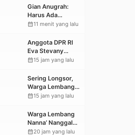
Gian Anugrah:
Harus Ada
Kepastian Hukum
calendar_month
11 menit yang lalu
Hilangnya Stoner,
Agar Keluarga
Anggota DPR RI
tidak Larut dalam
Eva Stevany
Trauma dan
Rataba Salurkan
calendar_month
15 jam yang lalu
Kesedihan
Bantuan Bagi
Berkepanjangan
Warga Terdampak
Sering Longsor,
Longsor di Buntu
Warga Lembang
Pepasan
Gasing Swadaya
calendar_month
15 jam yang lalu
Bangun Plat
Deker dan Talut
Warga Lembang
Jalan
Nanna’ Nanggala,
Penghubung
Swadaya Cor
calendar_month
20 jam yang lalu