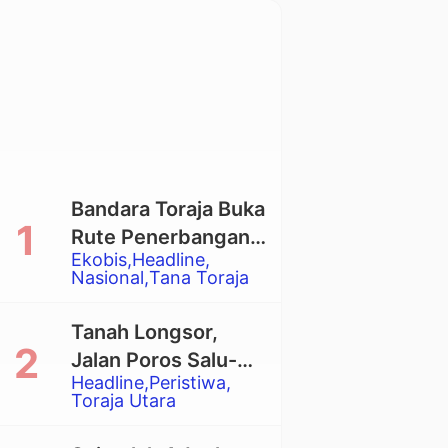
Bandara Toraja Buka
Rute Penerbangan
Ekobis
Headline
Langsung Toraja-
Nasional
Tana Toraja
Balikpapan
Tanah Longsor,
Jalan Poros Salu-
Headline
Peristiwa
Dende’ Tertutup
Toraja Utara
Total