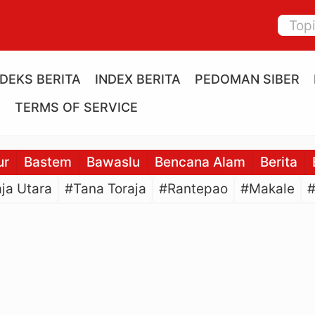
NDEKS BERITA
INDEX BERITA
PEDOMAN SIBER
E
TERMS OF SERVICE
ur
Bastem
Bawaslu
Bencana Alam
Berita
ja Utara
#Tana Toraja
#Rantepao
#Makale
#