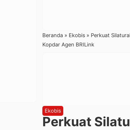
Beranda
»
Ekobis
»
Perkuat Silatur
Kopdar Agen BRILink
Ekobis
Perkuat Silat