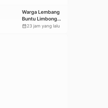
Utara Kembali
Datangi TKP
Warga Lembang
Buntu Limbong
Gandasil,
calendar_month
23 jam yang lalu
Swadaya Cor
Jalan Sepanjang
500 Meter