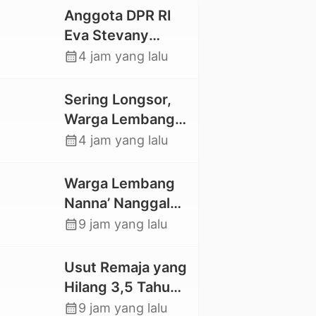
Anggota DPR RI
Eva Stevany
Rataba Salurkan
calendar_month
4 jam yang lalu
Bantuan Bagi
Warga Terdampak
Sering Longsor,
Longsor di Buntu
Warga Lembang
Pepasan
Gasing Swadaya
calendar_month
4 jam yang lalu
Bangun Plat
Deker dan Talut
Warga Lembang
Jalan
Nanna’ Nanggala,
Penghubung
Swadaya Cor
calendar_month
9 jam yang lalu
Antar Lembang
Jalan dan Bangun
Jembatan
Usut Remaja yang
Hilang 3,5 Tahun
Lalu, Polres Toraja
calendar_month
9 jam yang lalu