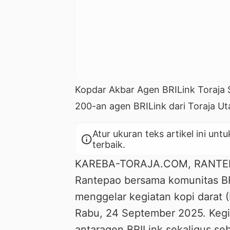
Kopdar Akbar Agen BRILink Toraja Si
200-an agen BRILink dari Toraja Ut
Atur ukuran teks artikel ini 
info
terbaik.
KAREBA-TORAJA.COM, RANTEPAO
Rantepao bersama komunitas BRI
menggelar kegiatan kopi darat (
Rabu, 24 September 2025. Kegia
antaragen BRILink sekaligus se