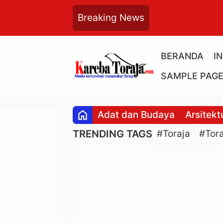
Breaking News
BERANDA
I
SAMPLE PAG
home
Adat dan Budaya
Arsitekt
TRENDING TAGS
#Toraja
#Tora