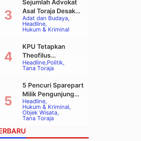
Sejumlah Advokat
Asal Toraja Desak
Adat dan Budaya
Mahkamah Agung
Headline
Larang Penggunaan
Hukum & Kriminal
Alat Berat pada
Eksekusi Rumah
KPU Tetapkan
Adat Tongkonan
Theofilus
Headline
Politik
Allorerung dan
Tana Toraja
Zadrak Tombe
sebagai Bupati dan
5 Pencuri Sparepart
Wakil Bupati Tana
Milik Pengunjung
Toraja Terpilih
Headline
Objek Wisata
Hukum & Kriminal
Pango-Pango
Objek Wisata
Tana Toraja
Ditangkap Polisi
ERBARU