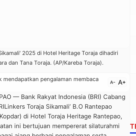
kamali' 2025 di Hotel Heritage Toraja dihadiri
ara dan Tana Toraja. (AP/Kareba Toraja).
untuk mendapatkan pengalaman membaca
text_increase
text_decrease
 — Bank Rakyat Indonesia (BRI) Cabang
Linkers Toraja Sikamali’ B.O Rantepao
Kopdar) di Hotel Toraja Heritage Rantepao,
T
tan ini bertujuan mempererat silaturahmi
bagai ajang berbagi pengalaman serta