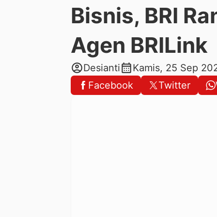
Bisnis, BRI R
Agen BRILink
account_circle
calendar_month
Desianti
Kamis, 25 Sep 20
Facebook
Twitter