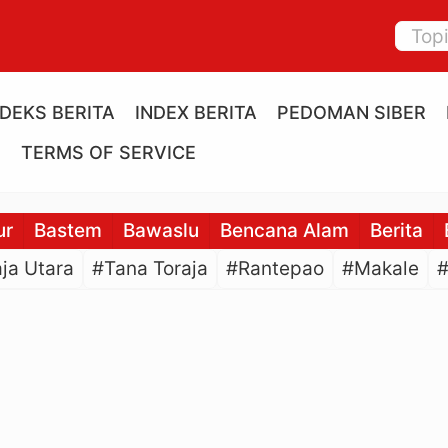
NDEKS BERITA
INDEX BERITA
PEDOMAN SIBER
E
TERMS OF SERVICE
ur
Bastem
Bawaslu
Bencana Alam
Berita
ja Utara
#Tana Toraja
#Rantepao
#Makale
#