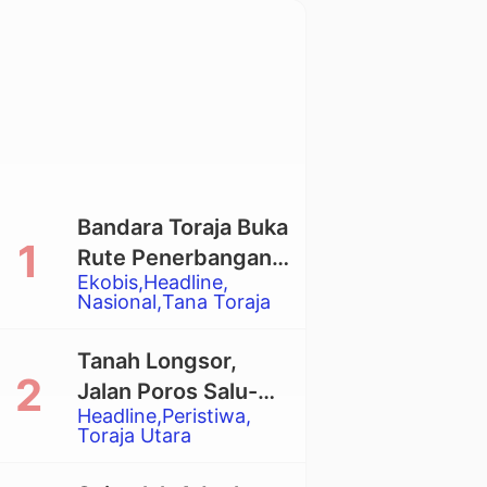
Bandara Toraja Buka
Rute Penerbangan
Ekobis
Headline
Langsung Toraja-
Nasional
Tana Toraja
Balikpapan
Tanah Longsor,
Jalan Poros Salu-
Headline
Peristiwa
Dende’ Tertutup
Toraja Utara
Total