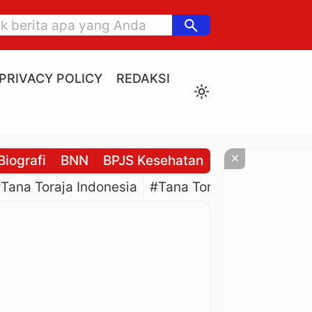
search
PRIVACY POLICY
REDAKSI
light_mode
×
Biografi
BNN
BPJS Kesehatan
BPJS Ketenaga
Tana Toraja Indonesia
#Tana Toraja Culture
#P