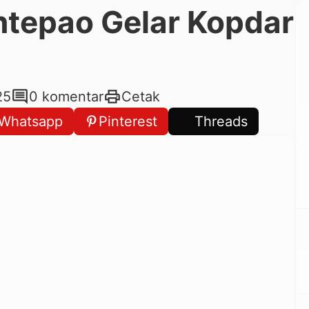
antepao Gelar Kopdar
comment
print
25
0 komentar
Cetak
Whatsapp
Pinterest
Threads