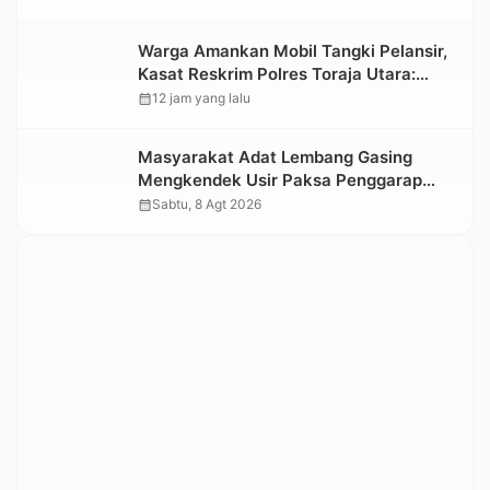
Informasi Objek Wisata Berbasis Digital
Warga Amankan Mobil Tangki Pelansir,
Kasat Reskrim Polres Toraja Utara:
Proses Hukum Berjalan Transparan
calendar_month
12 jam yang lalu
Masyarakat Adat Lembang Gasing
Mengkendek Usir Paksa Penggarap
yang Rusak Kawasan Hutan
calendar_month
Sabtu, 8 Agt 2026