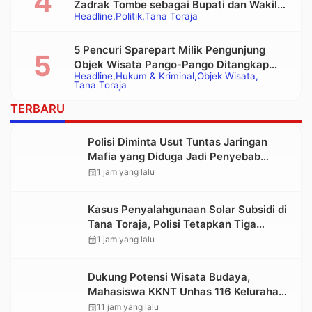
Zadrak Tombe sebagai Bupati dan Wakil
Headline
Politik
Tana Toraja
Bupati Tana Toraja Terpilih
5 Pencuri Sparepart Milik Pengunjung
Objek Wisata Pango-Pango Ditangkap
Headline
Hukum & Kriminal
Objek Wisata
Polisi
Tana Toraja
TERBARU
Polisi Diminta Usut Tuntas Jaringan
Mafia yang Diduga Jadi Penyebab
Kelangkaan BBM di Toraja
calendar_month
1 jam yang lalu
Kasus Penyalahgunaan Solar Subsidi di
Tana Toraja, Polisi Tetapkan Tiga
Tersangka Baru
calendar_month
1 jam yang lalu
Dukung Potensi Wisata Budaya,
Mahasiswa KKNT Unhas 116 Kelurahan
Nonongan Utara Pasang Papan
calendar_month
11 jam yang lalu