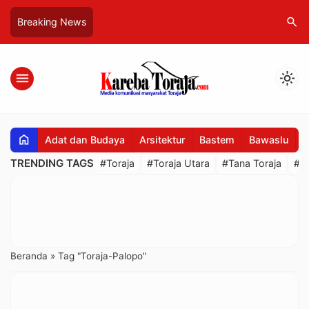
search
Breaking News
menu
light_mode
home
Adat dan Budaya
Arsitektur
Bastem
Bawaslu
B
TRENDING TAGS
#Toraja
#Toraja Utara
#Tana Toraja
#R
Beranda
»
Tag "Toraja-Palopo"