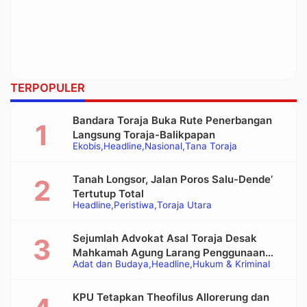
TERPOPULER
Bandara Toraja Buka Rute Penerbangan
Langsung Toraja-Balikpapan
Ekobis
Headline
Nasional
Tana Toraja
Tanah Longsor, Jalan Poros Salu-Dende’
Tertutup Total
Headline
Peristiwa
Toraja Utara
Sejumlah Advokat Asal Toraja Desak
Mahkamah Agung Larang Penggunaan
Adat dan Budaya
Headline
Hukum & Kriminal
Alat Berat pada Eksekusi Rumah Adat
Tongkonan
KPU Tetapkan Theofilus Allorerung dan