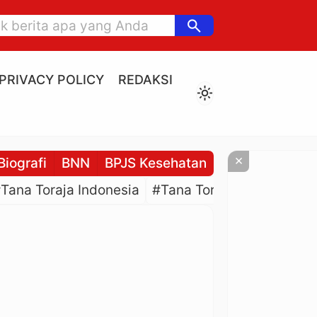
search
PRIVACY POLICY
REDAKSI
light_mode
×
Biografi
BNN
BPJS Kesehatan
BPJS Ketenaga
Tana Toraja Indonesia
#Tana Toraja Culture
#P