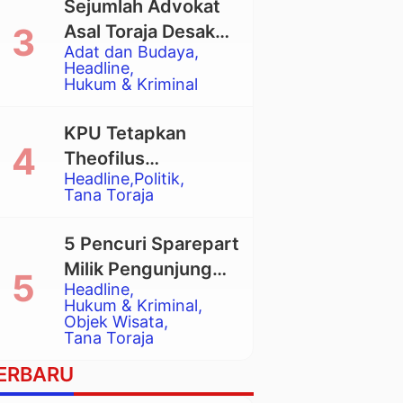
Sejumlah Advokat
Asal Toraja Desak
Adat dan Budaya
Mahkamah Agung
Headline
Larang Penggunaan
Hukum & Kriminal
Alat Berat pada
Eksekusi Rumah
KPU Tetapkan
Adat Tongkonan
Theofilus
Headline
Politik
Allorerung dan
Tana Toraja
Zadrak Tombe
sebagai Bupati dan
5 Pencuri Sparepart
Wakil Bupati Tana
Milik Pengunjung
Toraja Terpilih
Headline
Objek Wisata
Hukum & Kriminal
Pango-Pango
Objek Wisata
Tana Toraja
Ditangkap Polisi
ERBARU