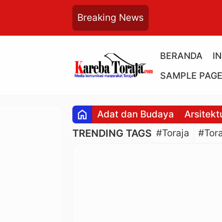
Breaking News
BERANDA
I
SAMPLE PAG
home
Adat dan Budaya
Arsitekt
TRENDING TAGS
#Toraja
#Tora