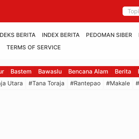
NDEKS BERITA
INDEX BERITA
PEDOMAN SIBER
E
TERMS OF SERVICE
ur
Bastem
Bawaslu
Bencana Alam
Berita
ja Utara
#Tana Toraja
#Rantepao
#Makale
#