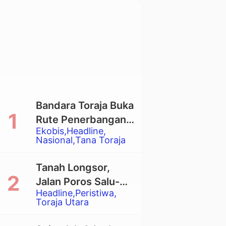
Bandara Toraja Buka
Rute Penerbangan
Ekobis
Headline
Langsung Toraja-
Nasional
Tana Toraja
Balikpapan
Tanah Longsor,
Jalan Poros Salu-
Headline
Peristiwa
Dende’ Tertutup
Toraja Utara
Total