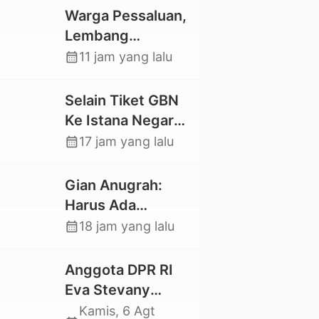
Warga Pessaluan,
Lembang
Gandangbatu
calendar_month
11 jam yang lalu
Swadaya Cor
Jalan Kabupaten
Selain Tiket GBN
Ke Istana Negara,
Mahasiswa UKI
calendar_month
17 jam yang lalu
Toraja Oktavia
juga Lolos ke
Gian Anugrah:
Pekan Seni
Harus Ada
Mahasiswa
Kepastian Hukum
calendar_month
18 jam yang lalu
Nasional 2026
Hilangnya Stoner,
Agar Keluarga
Anggota DPR RI
tidak Larut dalam
Eva Stevany
Trauma dan
Rataba Salurkan
Kamis, 6 Agt