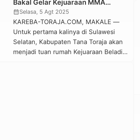
Bakal Gelar Kejuaraan MMA
Amatir, Gunakan Arena Octagon
calendar_month
Selasa, 5 Agt 2025
KAREBA-TORAJA.COM, MAKALE —
Untuk pertama kalinya di Sulawesi
Selatan, Kabupaten Tana Toraja akan
menjadi tuan rumah Kejuaraan Beladiri
Campuran (Mixed Martial Arts/MMA)
tingkat amatir yang diselenggarakan
oleh Indonesia Beladiri Campuran
Amatir (IBCA MMA). Kejuaraan ini akan
digelar pada tanggal 21–24 Agustus
2025 di Tana Toraja. Kegiatan
prestisius ini merupakan kolaborasi
antara Pengurus Provinsi IBCA MMA