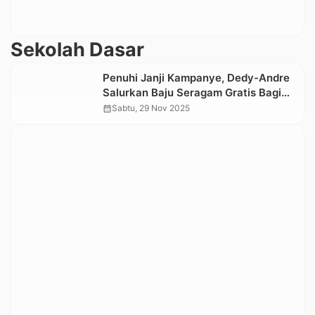
Sekolah Dasar
Penuhi Janji Kampanye, Dedy-Andre
Salurkan Baju Seragam Gratis Bagi
Siswa Siswi SD dan SMP
calendar_month
Sabtu, 29 Nov 2025