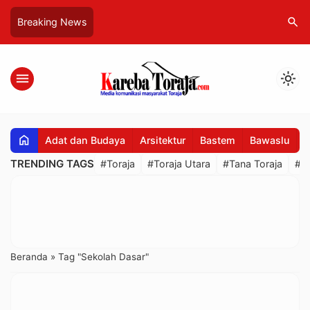
search
Breaking News
menu
light_mode
home
Adat dan Budaya
Arsitektur
Bastem
Bawaslu
B
TRENDING TAGS
#Toraja
#Toraja Utara
#Tana Toraja
#R
Beranda
»
Tag "Sekolah Dasar"