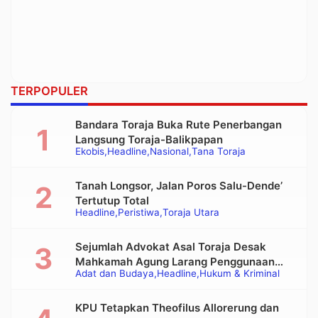
TERPOPULER
Bandara Toraja Buka Rute Penerbangan
Langsung Toraja-Balikpapan
Ekobis
Headline
Nasional
Tana Toraja
Tanah Longsor, Jalan Poros Salu-Dende’
Tertutup Total
Headline
Peristiwa
Toraja Utara
Sejumlah Advokat Asal Toraja Desak
Mahkamah Agung Larang Penggunaan
Adat dan Budaya
Headline
Hukum & Kriminal
Alat Berat pada Eksekusi Rumah Adat
Tongkonan
KPU Tetapkan Theofilus Allorerung dan