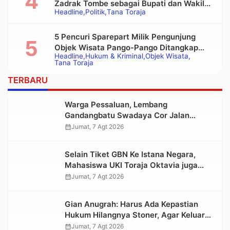
Zadrak Tombe sebagai Bupati dan Wakil
Headline
Politik
Tana Toraja
Bupati Tana Toraja Terpilih
5 Pencuri Sparepart Milik Pengunjung
Objek Wisata Pango-Pango Ditangkap
Headline
Hukum & Kriminal
Objek Wisata
Polisi
Tana Toraja
TERBARU
Warga Pessaluan, Lembang
Gandangbatu Swadaya Cor Jalan
Kabupaten
calendar_month
Jumat, 7 Agt 2026
Selain Tiket GBN Ke Istana Negara,
Mahasiswa UKI Toraja Oktavia juga
Lolos ke Pekan Seni Mahasiswa
calendar_month
Jumat, 7 Agt 2026
Nasional 2026
Gian Anugrah: Harus Ada Kepastian
Hukum Hilangnya Stoner, Agar Keluarga
tidak Larut dalam Trauma dan
calendar_month
Jumat, 7 Agt 2026