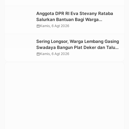
Kesedihan Berkepanjangan
Anggota DPR RI Eva Stevany Rataba
Salurkan Bantuan Bagi Warga
Terdampak Longsor di Buntu Pepasan
calendar_month
Kamis, 6 Agt 2026
Sering Longsor, Warga Lembang Gasing
Swadaya Bangun Plat Deker dan Talut
Jalan Penghubung Antar Lembang
calendar_month
Kamis, 6 Agt 2026