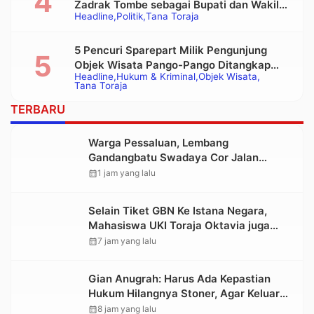
Zadrak Tombe sebagai Bupati dan Wakil
Headline
Politik
Tana Toraja
Bupati Tana Toraja Terpilih
5 Pencuri Sparepart Milik Pengunjung
Objek Wisata Pango-Pango Ditangkap
Headline
Hukum & Kriminal
Objek Wisata
Polisi
Tana Toraja
TERBARU
Warga Pessaluan, Lembang
Gandangbatu Swadaya Cor Jalan
Kabupaten
calendar_month
1 jam yang lalu
Selain Tiket GBN Ke Istana Negara,
Mahasiswa UKI Toraja Oktavia juga
Lolos ke Pekan Seni Mahasiswa
calendar_month
7 jam yang lalu
Nasional 2026
Gian Anugrah: Harus Ada Kepastian
Hukum Hilangnya Stoner, Agar Keluarga
tidak Larut dalam Trauma dan
calendar_month
8 jam yang lalu