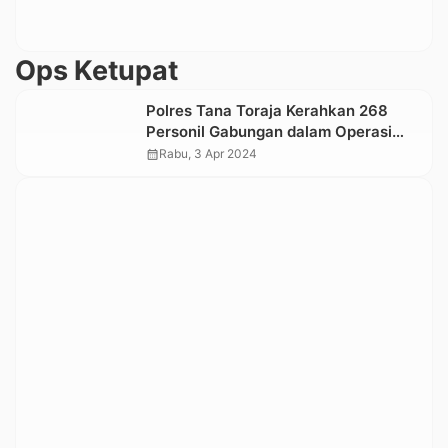
Ops Ketupat
Polres Tana Toraja Kerahkan 268
Personil Gabungan dalam Operasi
Ketupat Pengamanan Idul Fitri 2024
calendar_month
Rabu, 3 Apr 2024