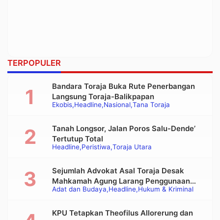
TERPOPULER
Bandara Toraja Buka Rute Penerbangan
Langsung Toraja-Balikpapan
Ekobis
Headline
Nasional
Tana Toraja
Tanah Longsor, Jalan Poros Salu-Dende’
Tertutup Total
Headline
Peristiwa
Toraja Utara
Sejumlah Advokat Asal Toraja Desak
Mahkamah Agung Larang Penggunaan
Adat dan Budaya
Headline
Hukum & Kriminal
Alat Berat pada Eksekusi Rumah Adat
Tongkonan
KPU Tetapkan Theofilus Allorerung dan