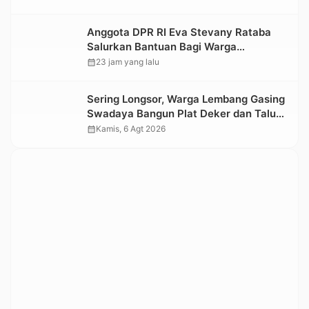
Kesedihan Berkepanjangan
Anggota DPR RI Eva Stevany Rataba
Salurkan Bantuan Bagi Warga
Terdampak Longsor di Buntu Pepasan
calendar_month
23 jam yang lalu
Sering Longsor, Warga Lembang Gasing
Swadaya Bangun Plat Deker dan Talut
Jalan Penghubung Antar Lembang
calendar_month
Kamis, 6 Agt 2026