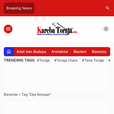
search
Breaking News
menu
light_mode
home
Adat dan Budaya
Arsitektur
Bastem
Bawaslu
B
TRENDING TAGS
#Toraja
#Toraja Utara
#Tana Toraja
#R
Beranda
»
Tag "Ops Ketupat"