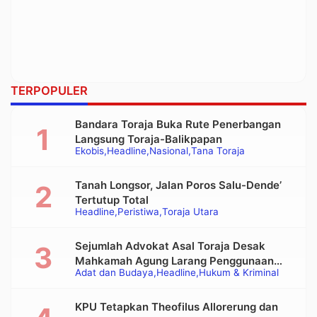
TERPOPULER
Bandara Toraja Buka Rute Penerbangan
Langsung Toraja-Balikpapan
Ekobis
Headline
Nasional
Tana Toraja
Tanah Longsor, Jalan Poros Salu-Dende’
Tertutup Total
Headline
Peristiwa
Toraja Utara
Sejumlah Advokat Asal Toraja Desak
Mahkamah Agung Larang Penggunaan
Adat dan Budaya
Headline
Hukum & Kriminal
Alat Berat pada Eksekusi Rumah Adat
Tongkonan
KPU Tetapkan Theofilus Allorerung dan