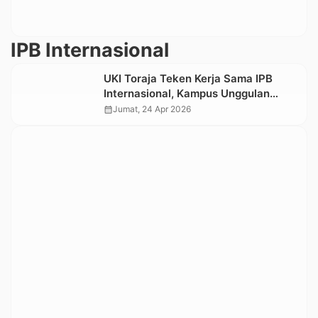
IPB Internasional
UKI Toraja Teken Kerja Sama IPB
Internasional, Kampus Unggulan
Bidang Industri Pariwisata,
calendar_month
Jumat, 24 Apr 2026
Perhotelan dan Bisnis