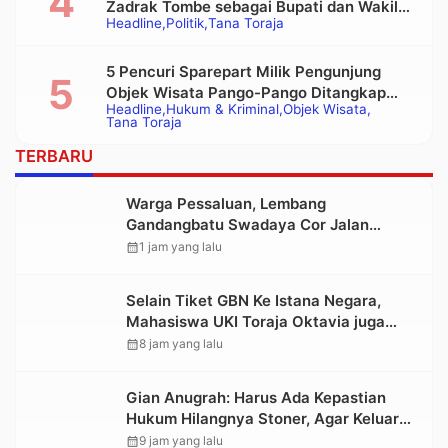
Zadrak Tombe sebagai Bupati dan Wakil
Headline
Politik
Tana Toraja
Bupati Tana Toraja Terpilih
5 Pencuri Sparepart Milik Pengunjung
Objek Wisata Pango-Pango Ditangkap
Headline
Hukum & Kriminal
Objek Wisata
Polisi
Tana Toraja
TERBARU
Warga Pessaluan, Lembang
Gandangbatu Swadaya Cor Jalan
Kabupaten
calendar_month
1 jam yang lalu
Selain Tiket GBN Ke Istana Negara,
Mahasiswa UKI Toraja Oktavia juga
Lolos ke Pekan Seni Mahasiswa
calendar_month
8 jam yang lalu
Nasional 2026
Gian Anugrah: Harus Ada Kepastian
Hukum Hilangnya Stoner, Agar Keluarga
tidak Larut dalam Trauma dan
calendar_month
9 jam yang lalu