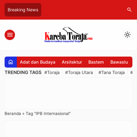
search
Breaking News
menu
light_mode
home
Adat dan Budaya
Arsitektur
Bastem
Bawaslu
B
TRENDING TAGS
#Toraja
#Toraja Utara
#Tana Toraja
#R
Beranda
»
Tag "IPB Internasional"