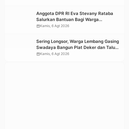
Kesedihan Berkepanjangan
Anggota DPR RI Eva Stevany Rataba
Salurkan Bantuan Bagi Warga
Terdampak Longsor di Buntu Pepasan
calendar_month
Kamis, 6 Agt 2026
Sering Longsor, Warga Lembang Gasing
Swadaya Bangun Plat Deker dan Talut
Jalan Penghubung Antar Lembang
calendar_month
Kamis, 6 Agt 2026