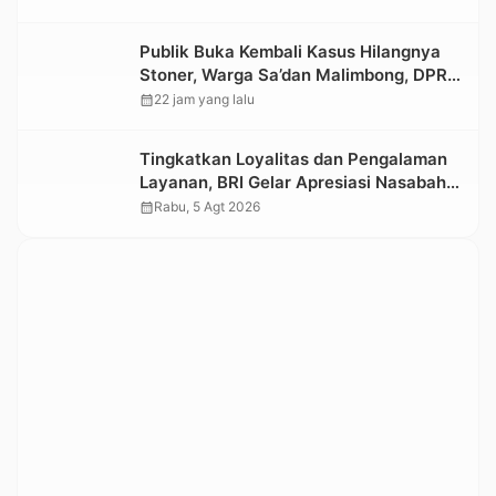
Publik Buka Kembali Kasus Hilangnya
Stoner, Warga Sa’dan Malimbong, DPRD
dan Stakeholder Terkait Diminta
calendar_month
22 jam yang lalu
Bersikap
Tingkatkan Loyalitas dan Pengalaman
Layanan, BRI Gelar Apresiasi Nasabah
Pensiunan
calendar_month
Rabu, 5 Agt 2026