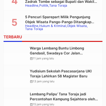
Zadrak Tombe sebagai Bupati dan Wakil
Headline
Politik
Tana Toraja
Bupati Tana Toraja Terpilih
5 Pencuri Sparepart Milik Pengunjung
Objek Wisata Pango-Pango Ditangkap
Headline
Hukum & Kriminal
Objek Wisata
Polisi
Tana Toraja
TERBARU
Warga Lembang Buntu Limbong
Gandasil, Swadaya Cor Jalan
Sepanjang 500 Meter
calendar_month
11 jam yang lalu
Yudisium Sekolah Pascasarjana UKI
Toraja Lahirkan 58 Magister Baru
calendar_month
13 jam yang lalu
Lembang Palipu’ Tana Toraja jadi
Percontohan Kampung Sejahtera oleh
Kemensos
calendar_month
15 jam yang lalu