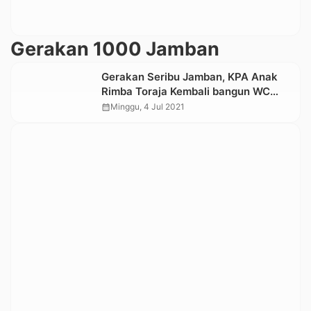
Gerakan 1000 Jamban
Gerakan Seribu Jamban, KPA Anak
Rimba Toraja Kembali bangun WC
untuk Warga di Garassik
calendar_month
Minggu, 4 Jul 2021