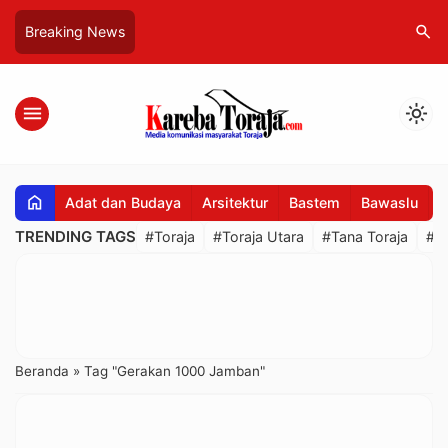
search
Breaking News
menu
light_mode
home
Adat dan Budaya
Arsitektur
Bastem
Bawaslu
B
TRENDING TAGS
#Toraja
#Toraja Utara
#Tana Toraja
#R
Beranda
»
Tag "Gerakan 1000 Jamban"