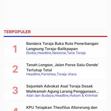
TERPOPULER
Bandara Toraja Buka Rute Penerbangan
Langsung Toraja-Balikpapan
Ekobis
Headline
Nasional
Tana Toraja
Tanah Longsor, Jalan Poros Salu-Dende’
Tertutup Total
Headline
Peristiwa
Toraja Utara
Sejumlah Advokat Asal Toraja Desak
Mahkamah Agung Larang Penggunaan
Adat dan Budaya
Headline
Hukum & Kriminal
Alat Berat pada Eksekusi Rumah Adat
Tongkonan
KPU Tetapkan Theofilus Allorerung dan