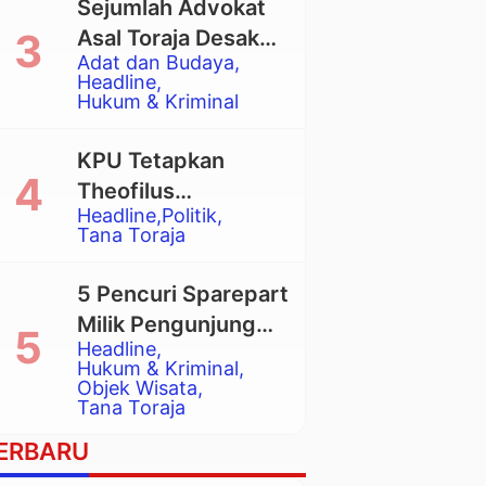
Sejumlah Advokat
Asal Toraja Desak
Adat dan Budaya
Mahkamah Agung
Headline
Larang Penggunaan
Hukum & Kriminal
Alat Berat pada
Eksekusi Rumah
KPU Tetapkan
Adat Tongkonan
Theofilus
Headline
Politik
Allorerung dan
Tana Toraja
Zadrak Tombe
sebagai Bupati dan
5 Pencuri Sparepart
Wakil Bupati Tana
Milik Pengunjung
Toraja Terpilih
Headline
Objek Wisata
Hukum & Kriminal
Pango-Pango
Objek Wisata
Tana Toraja
Ditangkap Polisi
ERBARU