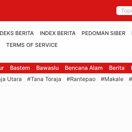
NDEKS BERITA
INDEX BERITA
PEDOMAN SIBER
E
TERMS OF SERVICE
ur
Bastem
Bawaslu
Bencana Alam
Berita
ja Utara
#Tana Toraja
#Rantepao
#Makale
#