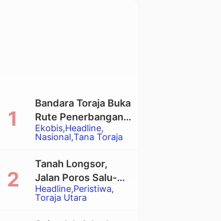
Bandara Toraja Buka
Rute Penerbangan
Ekobis
Headline
Langsung Toraja-
Nasional
Tana Toraja
Balikpapan
Tanah Longsor,
Jalan Poros Salu-
Headline
Peristiwa
Dende’ Tertutup
Toraja Utara
Total