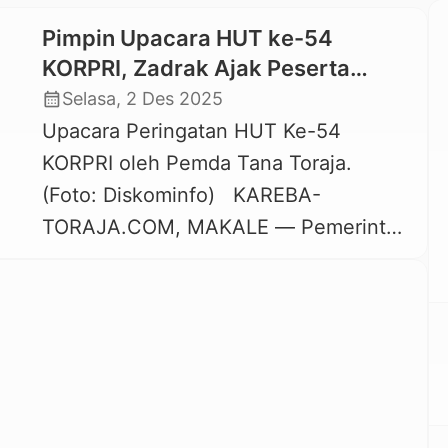
Pimpin Upacara HUT ke-54
KORPRI, Zadrak Ajak Peserta
Berdoa Bersama untuk Korban
calendar_month
Selasa, 2 Des 2025
Bencana Banjir Sumatera
Upacara Peringatan HUT Ke-54
KORPRI oleh Pemda Tana Toraja.
(Foto: Diskominfo) KAREBA-
TORAJA.COM, MAKALE — Pemerintah
Kabupaten Tana Toraja melaksanakan
Upacara Peringatan HUT ke-54
KORPRI (Korps Pegawai Republik
Indonesia) yang dirangkaikan dengan
Puncak Hari Kesehatan Nasional (HKN)
ke-61 dan Peringatan Hari AIDS