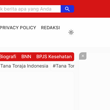
search
PRIVACY POLICY
REDAKSI
light_mode
×
Biografi
BNN
BPJS Kesehatan
BPJS Ketenaga
Tana Toraja Indonesia
#Tana Toraja Culture
#P