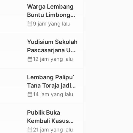
Warga Lembang
Buntu Limbong
Gandasil,
calendar_month
9 jam yang lalu
Swadaya Cor
Jalan Sepanjang
Yudisium Sekolah
500 Meter
Pascasarjana UKI
Toraja Lahirkan 58
calendar_month
12 jam yang lalu
Magister Baru
Lembang Palipu’
Tana Toraja jadi
Percontohan
calendar_month
14 jam yang lalu
Kampung
Sejahtera oleh
Publik Buka
Kemensos
Kembali Kasus
Hilangnya Stoner,
calendar_month
21 jam yang lalu