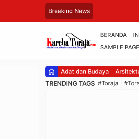
Breaking News
BERANDA
I
SAMPLE PAG
home
Adat dan Budaya
Arsitekt
TRENDING TAGS
#Toraja
#Tora