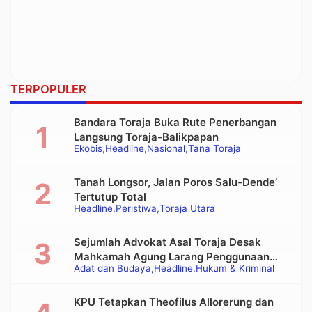
TERPOPULER
Bandara Toraja Buka Rute Penerbangan
Langsung Toraja-Balikpapan
Ekobis
Headline
Nasional
Tana Toraja
Tanah Longsor, Jalan Poros Salu-Dende’
Tertutup Total
Headline
Peristiwa
Toraja Utara
Sejumlah Advokat Asal Toraja Desak
Mahkamah Agung Larang Penggunaan
Adat dan Budaya
Headline
Hukum & Kriminal
Alat Berat pada Eksekusi Rumah Adat
Tongkonan
KPU Tetapkan Theofilus Allorerung dan