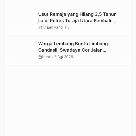
Usut Remaja yang Hilang 3,5 Tahun
Lalu, Polres Toraja Utara Kembali
Datangi TKP
calendar_month
17 jam yang lalu
Warga Lembang Buntu Limbong
Gandasil, Swadaya Cor Jalan
Sepanjang 500 Meter
calendar_month
Kamis, 6 Agt 2026