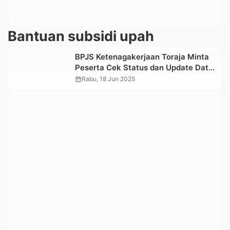
Bantuan subsidi upah
BPJS Ketenagakerjaan Toraja Minta
Peserta Cek Status dan Update Data
Rekening Untuk Pencairan BSU
calendar_month
Rabu, 18 Jun 2025