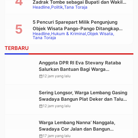
Zadrak Tombe sebagai Bupati dan Wakil
Headline
Politik
Tana Toraja
Bupati Tana Toraja Terpilih
5 Pencuri Sparepart Milik Pengunjung
Objek Wisata Pango-Pango Ditangkap
Headline
Hukum & Kriminal
Objek Wisata
Polisi
Tana Toraja
TERBARU
Anggota DPR RI Eva Stevany Rataba
Salurkan Bantuan Bagi Warga
Terdampak Longsor di Buntu Pepasan
calendar_month
12 jam yang lalu
Sering Longsor, Warga Lembang Gasing
Swadaya Bangun Plat Deker dan Talut
Jalan Penghubung Antar Lembang
calendar_month
12 jam yang lalu
Warga Lembang Nanna’ Nanggala,
Swadaya Cor Jalan dan Bangun
Jembatan
calendar_month
17 jam yang lalu