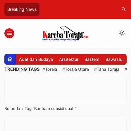
search
Breaking News
menu
light_mode
home
Adat dan Budaya
Arsitektur
Bastem
Bawaslu
B
TRENDING TAGS
#Toraja
#Toraja Utara
#Tana Toraja
#R
Beranda
»
Tag "Bantuan subsidi upah"