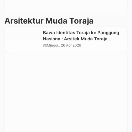
Arsitektur Muda Toraja
Bawa Identitas Toraja ke Panggung
Nasional: Arsitek Muda Toraja
Tembus ARCH:ID 2026
calendar_month
Minggu, 26 Apr 2026