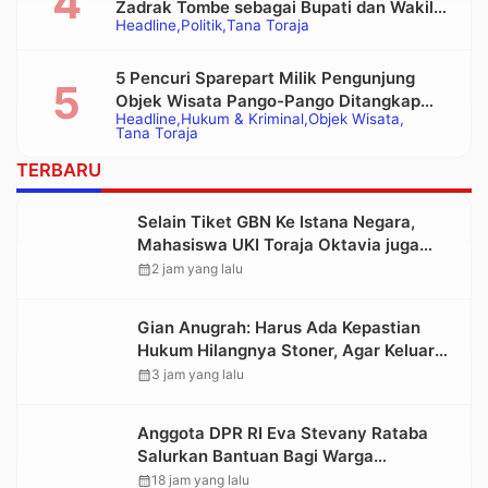
Zadrak Tombe sebagai Bupati dan Wakil
Headline
Politik
Tana Toraja
Bupati Tana Toraja Terpilih
5 Pencuri Sparepart Milik Pengunjung
Objek Wisata Pango-Pango Ditangkap
Headline
Hukum & Kriminal
Objek Wisata
Polisi
Tana Toraja
TERBARU
Selain Tiket GBN Ke Istana Negara,
Mahasiswa UKI Toraja Oktavia juga
Lolos ke Pekan Seni Mahasiswa
calendar_month
2 jam yang lalu
Nasional 2026
Gian Anugrah: Harus Ada Kepastian
Hukum Hilangnya Stoner, Agar Keluarga
tidak Larut dalam Trauma dan
calendar_month
3 jam yang lalu
Kesedihan Berkepanjangan
Anggota DPR RI Eva Stevany Rataba
Salurkan Bantuan Bagi Warga
Terdampak Longsor di Buntu Pepasan
calendar_month
18 jam yang lalu