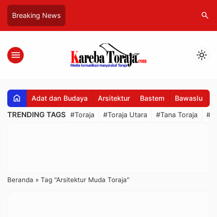
search
Breaking News
menu
light_mode
home
Adat dan Budaya
Arsitektur
Bastem
Bawaslu
B
TRENDING TAGS
#Toraja
#Toraja Utara
#Tana Toraja
#R
Beranda
»
Tag "Arsitektur Muda Toraja"