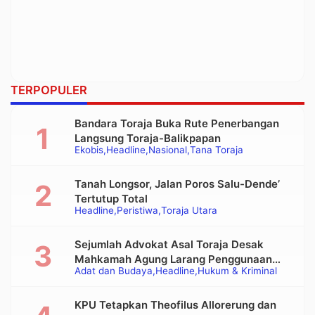
TERPOPULER
Bandara Toraja Buka Rute Penerbangan
Langsung Toraja-Balikpapan
Ekobis
Headline
Nasional
Tana Toraja
Tanah Longsor, Jalan Poros Salu-Dende’
Tertutup Total
Headline
Peristiwa
Toraja Utara
Sejumlah Advokat Asal Toraja Desak
Mahkamah Agung Larang Penggunaan
Adat dan Budaya
Headline
Hukum & Kriminal
Alat Berat pada Eksekusi Rumah Adat
Tongkonan
KPU Tetapkan Theofilus Allorerung dan