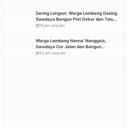
Sering Longsor, Warga Lembang Gasing
Swadaya Bangun Plat Deker dan Talut
Jalan Penghubung Antar Lembang
calendar_month
18 jam yang lalu
Warga Lembang Nanna’ Nanggala,
Swadaya Cor Jalan dan Bangun
Jembatan
calendar_month
23 jam yang lalu