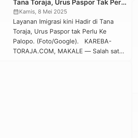
Tana Toraja, Urus Paspor Tak Perlu
Ke Palopo
calendar_month
Kamis, 8 Mei 2025
Layanan Imigrasi kini Hadir di Tana
Toraja, Urus Paspor tak Perlu Ke
Palopo. (Foto/Google). KAREBA-
TORAJA.COM, MAKALE — Salah satu
inovasi Pemerintah Kabupaten Tana
Toraja adalah mendekatkan pelayanan
imigrasi bagi warga Toraja yang
hendak bepergian ke luar negeri. Jika
selama ini layanan pembuatan paspor
yang terdekat dari Toraja hanya bisa
dilakukan di Palopo, Parepare atau […]