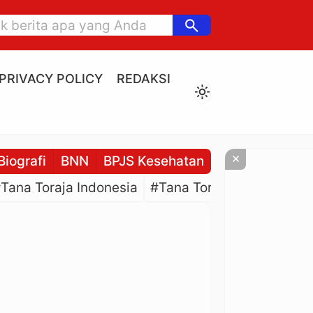
search
PRIVACY POLICY
REDAKSI
light_mode
×
Biografi
BNN
BPJS Kesehatan
BPJS Ketenaga
Tana Toraja Indonesia
#Tana Toraja Culture
#P