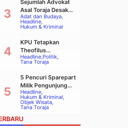
Sejumlah Advokat
Asal Toraja Desak
Adat dan Budaya
Mahkamah Agung
Headline
Larang Penggunaan
Hukum & Kriminal
Alat Berat pada
Eksekusi Rumah
KPU Tetapkan
Adat Tongkonan
Theofilus
Headline
Politik
Allorerung dan
Tana Toraja
Zadrak Tombe
sebagai Bupati dan
5 Pencuri Sparepart
Wakil Bupati Tana
Milik Pengunjung
Toraja Terpilih
Headline
Objek Wisata
Hukum & Kriminal
Pango-Pango
Objek Wisata
Tana Toraja
Ditangkap Polisi
ERBARU