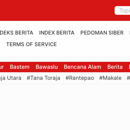
NDEKS BERITA
INDEX BERITA
PEDOMAN SIBER
E
TERMS OF SERVICE
ur
Bastem
Bawaslu
Bencana Alam
Berita
ja Utara
#Tana Toraja
#Rantepao
#Makale
#