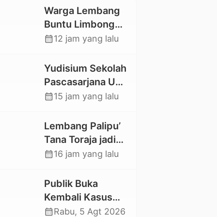
Warga Lembang
Buntu Limbong
Gandasil,
calendar_month
12 jam yang lalu
Swadaya Cor
Jalan Sepanjang
Yudisium Sekolah
500 Meter
Pascasarjana UKI
Toraja Lahirkan 58
calendar_month
15 jam yang lalu
Magister Baru
Lembang Palipu’
Tana Toraja jadi
Percontohan
calendar_month
16 jam yang lalu
Kampung
Sejahtera oleh
Publik Buka
Kemensos
Kembali Kasus
Hilangnya Stoner,
calendar_month
Rabu, 5 Agt 2026