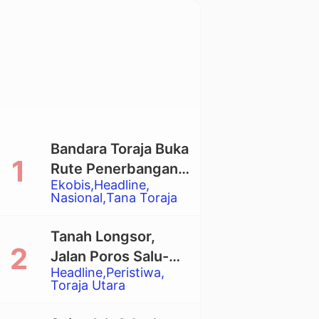
Bandara Toraja Buka
Rute Penerbangan
Ekobis
Headline
Langsung Toraja-
Nasional
Tana Toraja
Balikpapan
Tanah Longsor,
Jalan Poros Salu-
Headline
Peristiwa
Dende’ Tertutup
Toraja Utara
Total