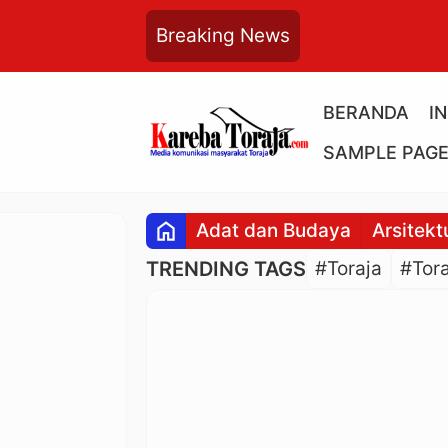
Breaking News
BERANDA
I
SAMPLE PAG
home
Adat dan Budaya
Arsitekt
TRENDING TAGS
#Toraja
#Tora