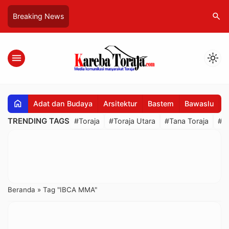
search
Breaking News
menu
light_mode
home
Adat dan Budaya
Arsitektur
Bastem
Bawaslu
B
TRENDING TAGS
#Toraja
#Toraja Utara
#Tana Toraja
#R
Beranda
»
Tag "IBCA MMA"