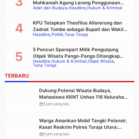
Mahkamah Agung Larang Penggunaan
Adat dan Budaya
Headline
Hukum & Kriminal
Alat Berat pada Eksekusi Rumah Adat
Tongkonan
KPU Tetapkan Theofilus Allorerung dan
Zadrak Tombe sebagai Bupati dan Wakil
Headline
Politik
Tana Toraja
Bupati Tana Toraja Terpilih
5 Pencuri Sparepart Milik Pengunjung
Objek Wisata Pango-Pango Ditangkap
Headline
Hukum & Kriminal
Objek Wisata
Polisi
Tana Toraja
TERBARU
Dukung Potensi Wisata Budaya,
Mahasiswa KKNT Unhas 116 Kelurahan
Nonongan Utara Pasang Papan
calendar_month
5 jam yang lalu
Informasi Objek Wisata Berbasis Digital
Warga Amankan Mobil Tangki Pelansir,
Kasat Reskrim Polres Toraja Utara:
Proses Hukum Berjalan Transparan
calendar_month
6 jam yang lalu