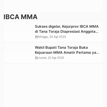
IBCA MMA
Sukses digelar, Kejurprov IBCA MMA
di Tana Toraja Diapresiasi Anggota
DPRD Sunarto Parrangan
calendar_month
Minggu, 24 Agt 2025
Wakil Bupati Tana Toraja Buka
Kejuaraan MMA Amatir Pertama yang
Gunakan Arena Octagon, 78 Atlet
calendar_month
Jumat, 22 Agt 2025
siap Bertanding