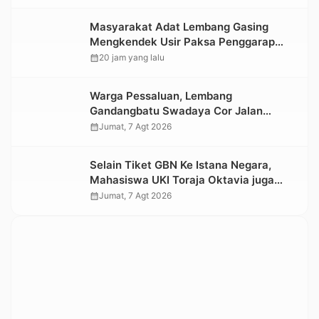
Masyarakat Adat Lembang Gasing
Mengkendek Usir Paksa Penggarap
yang Rusak Kawasan Hutan
calendar_month
20 jam yang lalu
Warga Pessaluan, Lembang
Gandangbatu Swadaya Cor Jalan
Kabupaten
calendar_month
Jumat, 7 Agt 2026
Selain Tiket GBN Ke Istana Negara,
Mahasiswa UKI Toraja Oktavia juga
Lolos ke Pekan Seni Mahasiswa
calendar_month
Jumat, 7 Agt 2026
Nasional 2026