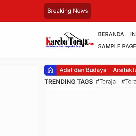
Breaking News
BERANDA
I
SAMPLE PAG
home
Adat dan Budaya
Arsitekt
TRENDING TAGS
#Toraja
#Tora