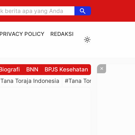
search
PRIVACY POLICY
REDAKSI
light_mode
×
Biografi
BNN
BPJS Kesehatan
BPJS Ketenaga
Tana Toraja Indonesia
#Tana Toraja Culture
#P