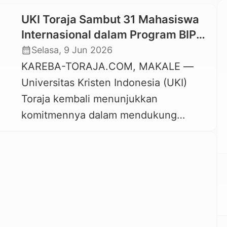
UKI Toraja Sambut 31 Mahasiswa
Internasional dalam Program BIPA
Semester Genap 2025/2026
calendar_month
Selasa, 9 Jun 2026
KAREBA-TORAJA.COM, MAKALE —
Universitas Kristen Indonesia (UKI)
Toraja kembali menunjukkan
komitmennya dalam mendukung
internasionalisasi pendidikan melalui
pembukaan Program Bahasa Indonesia
bagi Penutur Asing (BIPA) Semester
Genap Tahun Akademik 2025/2026.
Sebanyak 31 mahasiswa internasional
dari berbagai negara mengikuti