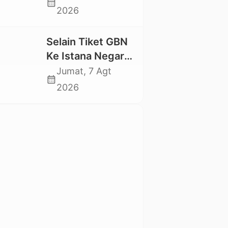
calendar_month
Swadaya Cor
2026
Jalan Kabupaten
Selain Tiket GBN
Ke Istana Negara,
Mahasiswa UKI
Jumat, 7 Agt
calendar_month
Toraja Oktavia
2026
juga Lolos ke
Pekan Seni
Mahasiswa
Nasional 2026