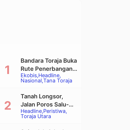
Bandara Toraja Buka
Rute Penerbangan
Ekobis
Headline
Langsung Toraja-
Nasional
Tana Toraja
Balikpapan
Tanah Longsor,
Jalan Poros Salu-
Headline
Peristiwa
Dende’ Tertutup
Toraja Utara
Total