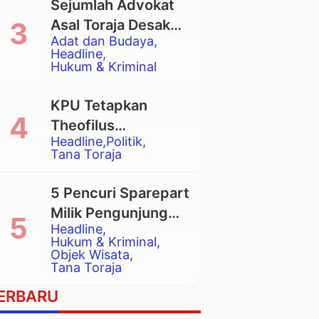
Sejumlah Advokat
Asal Toraja Desak
Adat dan Budaya
Mahkamah Agung
Headline
Larang Penggunaan
Hukum & Kriminal
Alat Berat pada
Eksekusi Rumah
KPU Tetapkan
Adat Tongkonan
Theofilus
Headline
Politik
Allorerung dan
Tana Toraja
Zadrak Tombe
sebagai Bupati dan
5 Pencuri Sparepart
Wakil Bupati Tana
Milik Pengunjung
Toraja Terpilih
Headline
Objek Wisata
Hukum & Kriminal
Pango-Pango
Objek Wisata
Tana Toraja
Ditangkap Polisi
ERBARU