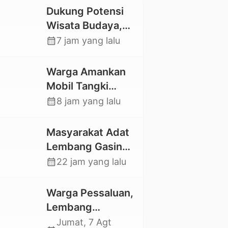
Dukung Potensi
Wisata Budaya,
Mahasiswa KKNT
calendar_month
7 jam yang lalu
Unhas 116
Kelurahan
Warga Amankan
Nonongan Utara
Mobil Tangki
Pasang Papan
Pelansir, Kasat
calendar_month
8 jam yang lalu
Informasi Objek
Reskrim Polres
Wisata Berbasis
Toraja Utara:
Masyarakat Adat
Digital
Proses Hukum
Lembang Gasing
Berjalan
Mengkendek Usir
calendar_month
22 jam yang lalu
Transparan
Paksa Penggarap
yang Rusak
Warga Pessaluan,
Kawasan Hutan
Lembang
Gandangbatu
Jumat, 7 Agt