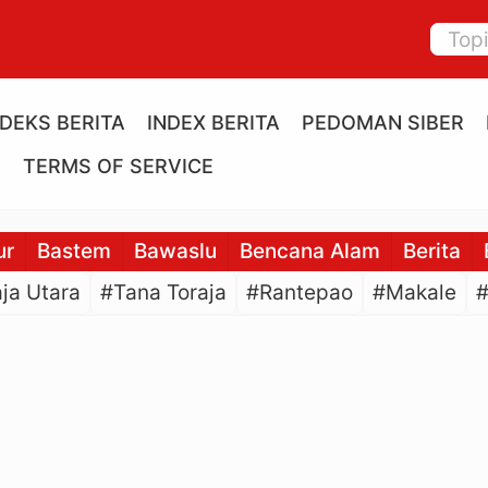
NDEKS BERITA
INDEX BERITA
PEDOMAN SIBER
E
TERMS OF SERVICE
ur
Bastem
Bawaslu
Bencana Alam
Berita
ja Utara
#Tana Toraja
#Rantepao
#Makale
#