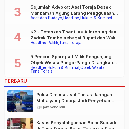
Sejumlah Advokat Asal Toraja Desak
Mahkamah Agung Larang Penggunaan
Adat dan Budaya
Headline
Hukum & Kriminal
Alat Berat pada Eksekusi Rumah Adat
Tongkonan
KPU Tetapkan Theofilus Allorerung dan
Zadrak Tombe sebagai Bupati dan Wakil
Headline
Politik
Tana Toraja
Bupati Tana Toraja Terpilih
5 Pencuri Sparepart Milik Pengunjung
Objek Wisata Pango-Pango Ditangkap
Headline
Hukum & Kriminal
Objek Wisata
Polisi
Tana Toraja
TERBARU
Polisi Diminta Usut Tuntas Jaringan
Mafia yang Diduga Jadi Penyebab
Kelangkaan BBM di Toraja
calendar_month
3 jam yang lalu
Kasus Penyalahgunaan Solar Subsidi
di Tana Toraja, Polisi Tetapkan Tiga