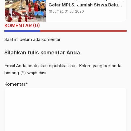
Gelar MPLS, Jumlah Siswa Belum
Terpenuhi, Pembangunan
calendar_month
Jumat, 31 Jul 2026
Gedung Belum Selesai
KOMENTAR (0)
Saat ini belum ada komentar
Silahkan tulis komentar Anda
Email Anda tidak akan dipublikasikan. Kolom yang bertanda
bintang (*) wajib diisi
Komentar*