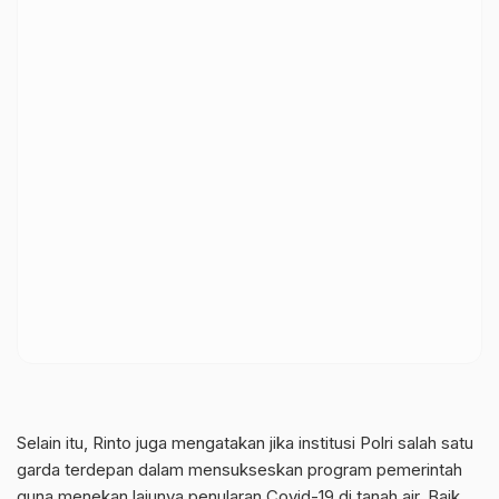
Selain itu, Rinto juga mengatakan jika institusi Polri salah satu
garda terdepan dalam mensukseskan program pemerintah
guna menekan lajunya penularan Covid-19 di tanah air. Baik