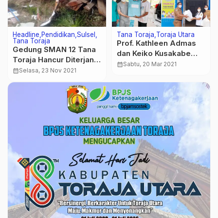
Headline
Pendidikan
Sulsel
Tana Toraja
Toraja Utara
Tana Toraja
Prof. Kathleen Admas
Gedung SMAN 12 Tana
dan Keiko Kusakabe
Toraja Hancur Diterjang
Bantu APD Covid-19
calendar_month
Sabtu, 20 Mar 2021
Tanah Longsor
calendar_month
Selasa, 23 Nov 2021
untuk Tenaga Medis di
Toraja