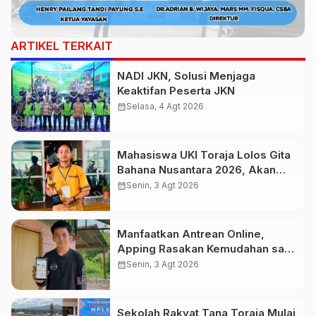
ARTIKEL TERKAIT
NADI JKN, Solusi Menjaga
Keaktifan Peserta JKN
calendar_month
Selasa, 4 Agt 2026
Mahasiswa UKI Toraja Lolos Gita
Bahana Nusantara 2026, Akan
Tampil di Istana Negara pada
calendar_month
Senin, 3 Agt 2026
Perayaan HUT Ke-81 RI
Manfaatkan Antrean Online,
Apping Rasakan Kemudahan saat
Berobat di RS Elim Rantepao
calendar_month
Senin, 3 Agt 2026
Sekolah Rakyat Tana Toraja Mulai