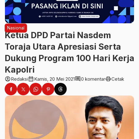
Nasional
Ketua DPD Partai Nasdem
Toraja Utara Apresiasi Serta
Dukung Program 100 Hari Kerja
Kapolri
account_circle
calendar_month
comment
print
Redaksi
Kamis, 20 Mei 2021
0 komentar
Cetak