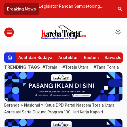
dan Sampetoding
OmBas: Mari Jaga dan Rawat
UKI Toraj
search
Breaking News
…
uasi SPPG Pantan
Drainase di Depan Rumah Kita
Sama Pend
Buah Busuk dalam
Pengabdi
menu
light_mode
home
Adat dan Budaya
Arsitektur
Bastem
Bawaslu
TRENDING TAGS
#Toraja
#Toraja Utara
#Tana Toraja
#
Beranda
»
Nasional
»
Ketua DPD Partai Nasdem Toraja Utara
Apresiasi Serta Dukung Program 100 Hari Kerja Kapolri