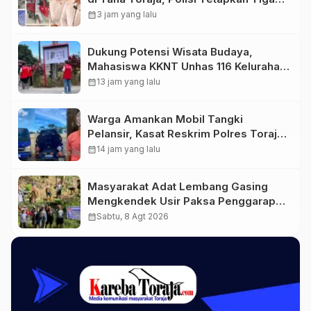
Tersangka Baru
calendar_month
3 jam yang lalu
Dukung Potensi Wisata Budaya,
Mahasiswa KKNT Unhas 116 Kelurahan
Nonongan Utara Pasang Papan
calendar_month
13 jam yang lalu
Informasi Objek Wisata Berbasis
Digital
Warga Amankan Mobil Tangki
Pelansir, Kasat Reskrim Polres Toraja
Utara: Proses Hukum Berjalan
calendar_month
14 jam yang lalu
Transparan
Masyarakat Adat Lembang Gasing
Mengkendek Usir Paksa Penggarap
yang Rusak Kawasan Hutan
calendar_month
Sabtu, 8 Agt 2026