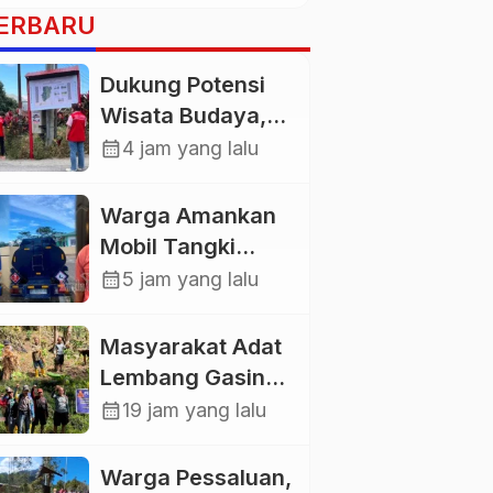
ERBARU
Dukung Potensi
Wisata Budaya,
Mahasiswa KKNT
calendar_month
4 jam yang lalu
Unhas 116
Kelurahan
Warga Amankan
Nonongan Utara
Mobil Tangki
Pasang Papan
Pelansir, Kasat
calendar_month
5 jam yang lalu
Informasi Objek
Reskrim Polres
Wisata Berbasis
Toraja Utara:
Masyarakat Adat
Digital
Proses Hukum
Lembang Gasing
Berjalan
Mengkendek Usir
calendar_month
19 jam yang lalu
Transparan
Paksa Penggarap
yang Rusak
Warga Pessaluan,