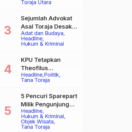
Toraja Utara
Total
Sejumlah Advokat
Asal Toraja Desak
Adat dan Budaya
Mahkamah Agung
Headline
Larang Penggunaan
Hukum & Kriminal
Alat Berat pada
Eksekusi Rumah
KPU Tetapkan
Adat Tongkonan
Theofilus
Headline
Politik
Allorerung dan
Tana Toraja
Zadrak Tombe
sebagai Bupati dan
5 Pencuri Sparepart
Wakil Bupati Tana
Milik Pengunjung
Toraja Terpilih
Headline
Objek Wisata
Hukum & Kriminal
Pango-Pango
Objek Wisata
Tana Toraja
Ditangkap Polisi