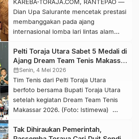
KAREBA-TORAJA.COM, RANTEPAO —
Run 5K yang digelar di Kampus
Dian Upa Salurante mencetak prestasi
Universitas Hasanuddin, Jumat 22 Mei
membanggakan pada ajang
2026. Kegiatan tersebut dihadiri
internasional lomba lari lintas alam
langsung oleh Direktur Utama […]
jarak jauh (ultra trail running) “Rinjani
Pelti Toraja Utara Sabet 5 Medali di
100” di Gunung Rinjani, NTB, Indonesia
Ajang Dream Team Tenis Makassar
pada 3 Mei 2026. Dia berhasil menjadi
IV 2026
calendar_month
Senin, 4 Mei 2026
finisher pertama pada Kategori 100 K
Tim Tenis dari Pelti Toraja Utara
(kilometer). Dengan begitu, Dian Upa
berfoto bersama Bupati Toraja Utara
Salurante mencatatkan namanya
setelah kegiatan Dream Team Tenis
sebagai pelari perempuan Toraja
Makassar 2026. (Foto: Istimewa)
pertama yang […]
KAREBA-TORAJA.COM, MAKASSAR —
Tak Dihiraukan Pemerintah,
Dream Team Tenis Makassar (DTTM)
Passemba Toraya Cari Duit Sendiri