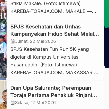
Stikla Makale. (Foto: Istimewa)
KAREBA-TORAJA.COM, MAKALE —
UPT SDN 9 Makale sukses menggelar
BPJS Kesehatan dan Unhas
turnamen futsal tingkat Sekolah Dasar
Kampanyekan Hidup Sehat Melalui
(SD) Se- Kabupaten Tana Toraja dan
Fun Run 5K
calendar_month
Jumat, 22 Mei 2026
Toraja Utara. Kegiatan berlangsung di
BPJS Kesehatan Fun Run 5K yang
Lapangan Futsal Stikla Jalan Starda
digelar di Kampus Universitas
Kelurahan Kamali Pentalluan, Makale
Hasanuddin. (Foto: Istimewa)
Tana Toraja, 13-14 Juni 2026. […]
KAREBA-TORAJA.COM, MAKASSAR —
BPJS Kesehatan terus memperkuat
Dian Upa Salurante; Perempuan
kampanye hidup sehat bersama para
Toraja Pertama Penakluk Rinjani
pemangku kepentingan, salah satunya
100, Bupati Beri Penghargaan
calendar_month
Selasa, 12 Mei 2026
melalui kegiatan BPJS Kesehatan Fun