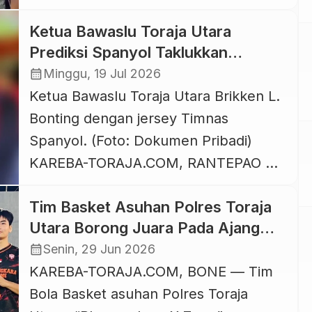
TORAJA.COM, PAREPARE — Event
Ketua Bawaslu Toraja Utara
Skateboard tahunan yang
Prediksi Spanyol Taklukkan
diselenggarakan dalam rangkaian
Argentina 3-1 di Final Piala Dunia
calendar_month
Minggu, 19 Jul 2026
Antween Fest 2026 di Kota Parepare
2026
Ketua Bawaslu Toraja Utara Brikken L.
Sulawesi Selatan 26 Juli 2026 kembali
Bonting dengan jersey Timnas
mengharumkan nama Tana Toraja
Spanyol. (Foto: Dokumen Pribadi)
lewat aksi Surya Saputra. Talenta
KAREBA-TORAJA.COM, RANTEPAO —
muda Tana Toraja dari olahraga
Ketua Bawaslu Kabupaten Toraja
skateboard […]
Tim Basket Asuhan Polres Toraja
Utara, Brikken L. Bonting, S.H., M.H.,
Utara Borong Juara Pada Ajang
secara terbuka menjagokan Tim
Basketforia 2026 di Bone
calendar_month
Senin, 29 Jun 2026
Nasional Spanyol untuk keluar sebagai
KAREBA-TORAJA.COM, BONE — Tim
juara Piala Dunia FIFA 2026.
Bola Basket asuhan Polres Toraja
Menurutnya, La Roja memiliki kualitas