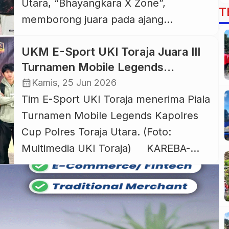
Utara, “Bhayangkara X Zone”,
permainan yang lebih kolektif dan
T
memborong juara pada ajang
konsisten dibandingkan Argentina […]
kejuaraan bola basket bertajuk
UKM E-Sport UKI Toraja Juara III
bertajuk Basketforia 2026 3×3
Turnamen Mobile Legends
Basketball Tournament kategori
Kapolres Cup Toraja Utara, Siap ke
calendar_month
Kamis, 25 Jun 2026
pelajar (KU-19), yang berlangsung di
Kapolda Cup 2026
Tim E-Sport UKI Toraja menerima Piala
Lapangan Toddopuli Manunggal, Kota
Turnamen Mobile Legends Kapolres
Watampone, Kabupaten Bone 23-25
Cup Polres Toraja Utara. (Foto:
Juni 2026. Betapa tidak, dua tim
Multimedia UKI Toraja) KAREBA-
asuhan Polres Toraja Utara,
TORAJA.COM, RANTEPAO — Unit
Bhayangkara X Zone A […]
Kegiatan Mahasiswa (UKM) E-Sport
UKI Toraja berhasil meraih Juara III
pada Turnamen Mobile Legends: Bang