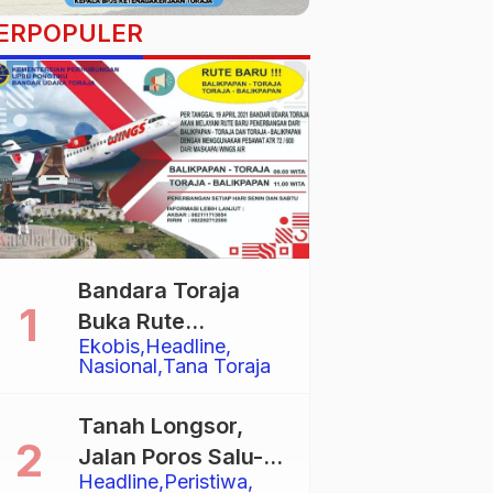
ERPOPULER
Bandara Toraja
Buka Rute
Ekobis
Headline
Penerbangan
Nasional
Tana Toraja
Langsung Toraja-
Balikpapan
Tanah Longsor,
Jalan Poros Salu-
Headline
Peristiwa
Dende’ Tertutup