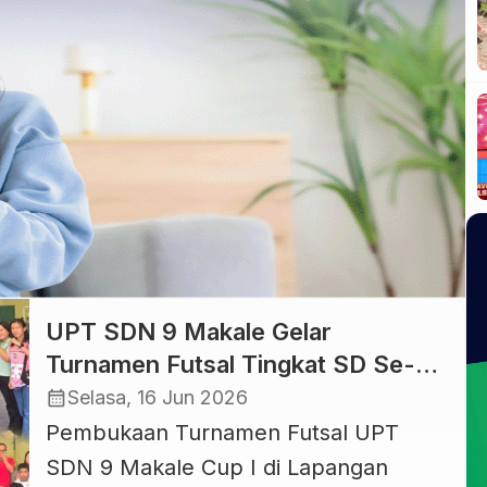
Bang (MLBB) Kapolres Cup yang
diselenggarakan oleh Polres Toraja
Utara di Markas Polres Toraja Utara,
Rabu […]
UPT SDN 9 Makale Gelar
Turnamen Futsal Tingkat SD Se-
Tana Toraja dan Toraja Utara
calendar_month
Selasa, 16 Jun 2026
Pembukaan Turnamen Futsal UPT
SDN 9 Makale Cup I di Lapangan