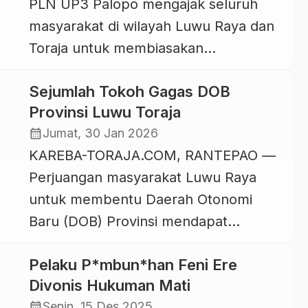
PLN UP3 Palopo mengajak seluruh
Luwu Convention Center (LCC) Kota
masyarakat di wilayah Luwu Raya dan
Palopo, Kamis 09 Juli 2026. SSA […]
Toraja untuk membiasakan
penggunaan listrik secara bijak melalui
Sejumlah Tokoh Gagas DOB
langkah-langkah sederhana dalam
Provinsi Luwu Toraja
kehidupan sehari-hari. Selain
calendar_month
Jumat, 30 Jan 2026
membantu menghemat tagihan listrik,
KAREBA-TORAJA.COM, RANTEPAO —
kebiasaan tersebut juga menjadi
Perjuangan masyarakat Luwu Raya
bentuk kontribusi nyata dalam
untuk membentu Daerah Otonomi
mendukung efisiensi energi dan
Baru (DOB) Provinsi mendapat
keberlanjutan lingkungan. PLN
dukungan dari Toraja (Tana Toraja dan
mengedukasi masyarakat melalui lima
Pelaku P*mbun*han Feni Ere
Toraja Utara). Nama DOB yang
kebiasaan sederhana yang dapat […]
Divonis Hukuman Mati
diusulkan yakni Provinsi Luwu Toraja.
calendar_month
Senin, 15 Des 2025