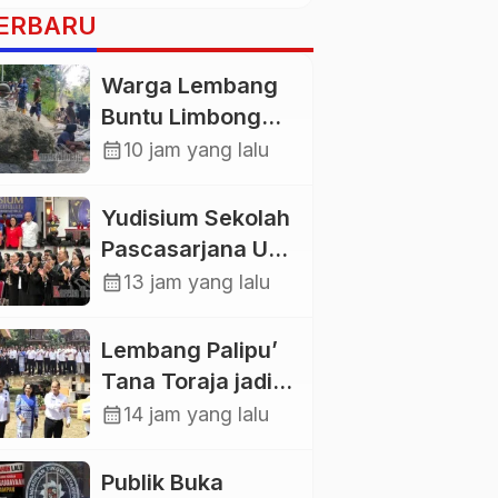
ERBARU
Warga Lembang
Buntu Limbong
Gandasil,
calendar_month
10 jam yang lalu
Swadaya Cor
Jalan Sepanjang
Yudisium Sekolah
500 Meter
Pascasarjana UKI
Toraja Lahirkan
calendar_month
13 jam yang lalu
58 Magister Baru
Lembang Palipu’
Tana Toraja jadi
Percontohan
calendar_month
14 jam yang lalu
Kampung
Sejahtera oleh
Publik Buka