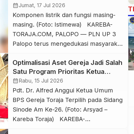
Komponen Listrik di Rumah
calendar_month
Jumat, 17 Jul 2026
T
Komponen listrik dan fungsi masing-
masing. (Foto: Istimewa) KAREBA-
TORAJA.COM, PALOPO — PLN UP 3
Palopo terus mengedukasi masyarakat
yang ada di Luwu Raya dan Toraja
Optimalisasi Aset Gereja Jadi Salah
bagaimana menggunakan listrik yang
Satu Program Prioritas Ketua
aman dan andal. Listrik yang aman dan
Umum BPS Gereja Toraja Terpilih
calendar_month
Rabu, 15 Jul 2026
andal dimulai dari pemahaman
Pdt. Alfred Anggui
Pdt. Dr. Alfred Anggui Ketua Umum
terhadap komponen-komponen
BPS Gereja Toraja Terpilih pada Sidang
instalasi listrik di rumah. Setiap
Sinode Am Ke-26. (Foto: Arsyad –
perangkat memiliki peran penting
Kareba Toraja) KAREBA-
untuk menjaga keamanan sekaligus
TORAJA.COM, PALOPO — Sidang
[…]