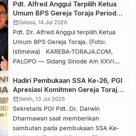
Pdt. Alfred Anggui Terpilih Ketua
Sinode Am XXVI Gereja Toraja yang
Umum BPS Gereja Toraja Periode
berlangsung Wilayah I Tana Luwu,
2026-2031
calendar_month
Selasa, 14 Jul 2026
tepatnya di Luwu Convention Center
Pdt. Dr. Alfred Anggui terpilih Ketua
(LCC) Kota Palopo, 09-14 Juli 2026
Umum BPS Gereja Toraja. (Foto:
resmi menetapkan pengurus baru
Istimewa) KAREBA-TORAJA.COM,
Sinode Gereja Toraja. Pdt. […]
PALOPO — Sidang Sinode Am XXVI
Gereja Toraja yang berlangsung di
Hadiri Pembukaan SSA Ke-26, PGI
Kota Palopo sejak 09 Juli 2026, kini
Apresiasi Komitmen Gereja Toraja
memasukinya hari terakhir atau hari
Lawan Judi
calendar_month
Senin, 13 Jul 2026
Ke-5, Selasa 14 Juli 2026. Salah satu
Sekretaris PGI Pdt. Dr. Darwin
agenda sidang yang paling menarik
Dharmawan saat memberikan
perhatian jemaat Gereja Toraja adalah
sambutan pada pembukaan SSA Ke-
pemilihan […]