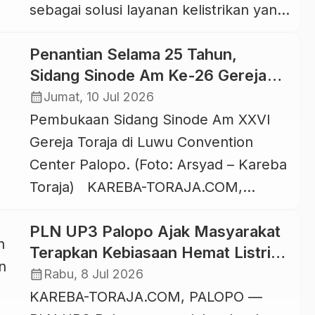
sebagai solusi layanan kelistrikan yang
cepat, mudah, aman, dan praktis.
Penantian Selama 25 Tahun,
Melalui satu aplikasi, pelanggan dapat
Sidang Sinode Am Ke-26 Gereja
mengakses berbagai layanan
Toraja Kembali Digelar di Tanah
calendar_month
Jumat, 10 Jul 2026
kelistrikan mulai dari pembelian token,
Luwu
Pembukaan Sidang Sinode Am XXVI
pembayaran tagihan listrik, pengajuan
Gereja Toraja di Luwu Convention
pasang baru dan tambah daya,
Center Palopo. (Foto: Arsyad – Kareba
pengaduan, pencatatan meter mandiri,
Toraja) KAREBA-TORAJA.COM,
hingga pencarian lokasi Stasiun
PALOPO — Persidangan tertinggi 5
Pengisian Kendaraan Listrik […]
PLN UP3 Palopo Ajak Masyarakat
tahunan Lembaga Gereja Toraja resmi
Terapkan Kebiasaan Hemat Listrik
digelar lewat pembukaan Sidang
untuk Masa Depan yang
calendar_month
Rabu, 8 Jul 2026
Sinode Am XXVI (SSA Ke-26) Gereja
Berkelanjutan
KAREBA-TORAJA.COM, PALOPO —
Toraja yang berlangsung meriah di