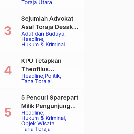
Toraja Utara
Total
Sejumlah Advokat
Asal Toraja Desak
Adat dan Budaya
Mahkamah Agung
Headline
Larang Penggunaan
Hukum & Kriminal
Alat Berat pada
Eksekusi Rumah
KPU Tetapkan
Adat Tongkonan
Theofilus
Headline
Politik
Allorerung dan
Tana Toraja
Zadrak Tombe
sebagai Bupati dan
5 Pencuri Sparepart
Wakil Bupati Tana
Milik Pengunjung
Toraja Terpilih
Headline
Objek Wisata
Hukum & Kriminal
Pango-Pango
Objek Wisata
Tana Toraja
Ditangkap Polisi