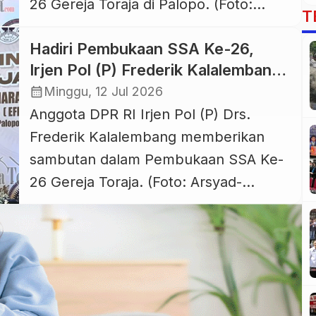
26 Gereja Toraja di Palopo. (Foto:
T
Arsyad- Kareba Toraja) KAREBA-
Hadiri Pembukaan SSA Ke-26,
TORAJA.COM, PALOPO — Pembukaan
Irjen Pol (P) Frederik Kalalembang
Pesta Iman Gereja Toraja yakni Sidang
Ingatkan Gereja Toraja Utamakan
calendar_month
Minggu, 12 Jul 2026
Sinode Am XXVI di Tanah Luwu pada
Pelayanan Meski Ada “Tedong
Anggota DPR RI Irjen Pol (P) Drs.
09 Juli 2026 yang dihadiri sejumlah
Silaga”
Frederik Kalalembang memberikan
Tokoh-Tokoh Toraja dan Pejabat
sambutan dalam Pembukaan SSA Ke-
Pemerintahan baik dari tingkat pusat
26 Gereja Toraja. (Foto: Arsyad-
hingga […]
Kareba Toraja) KAREBA-
TORAJA.COM, PALOPO — Anggota
DPR RI dari Partai Demokrat Irjen Pol
(Purn) Drs. Frederik Kalalembang
hadir dalam acara pembukaan Sidang