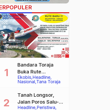
ERPOPULER
Bandara Toraja
Buka Rute
Ekobis
Headline
Penerbangan
Nasional
Tana Toraja
Langsung Toraja-
Balikpapan
Tanah Longsor,
Jalan Poros Salu-
Headline
Peristiwa
Dende’ Tertutup