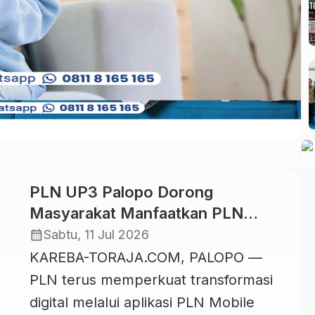
Sinode Am XXVI Gereja Toraja yang
digelar di Luwu Convention Center
(LCC) Palopo […]
PLN UP3 Palopo Dorong
Masyarakat Manfaatkan PLN
Mobile, Seluruh Layanan
calendar_month
Sabtu, 11 Jul 2026
Kelistrikan Kini dalam Satu
KAREBA-TORAJA.COM, PALOPO —
Genggaman
PLN terus memperkuat transformasi
digital melalui aplikasi PLN Mobile