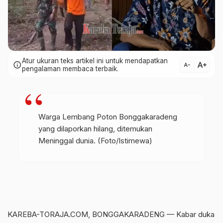
Atur ukuran teks artikel ini untuk mendapatkan
text_increase
info
text_decrease
pengalaman membaca terbaik.
Warga Lembang Poton Bonggakaradeng
yang dilaporkan hilang, ditemukan
Meninggal dunia. (Foto/Istimewa)
KAREBA-TORAJA.COM, BONGGAKARADENG — Kabar duka