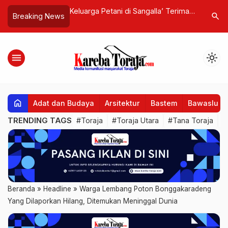
di Sangalla’ Terima
Penundaan SK Tenaga Kontrak di
Baksos di
search
Breaking News
a dari BPJS
Tana Toraja Adalah Kesepakatan
PNUP Bag
n yang Bayarkan
Pemerintah dan DPRD
Pagar Po
menu
light_mode
home
Adat dan Budaya
Arsitektur
Bastem
Bawaslu
TRENDING TAGS
#Toraja
#Toraja Utara
#Tana Toraja
#
Beranda
»
Headline
»
Warga Lembang Poton Bonggakaradeng
Yang Dilaporkan Hilang, Ditemukan Meninggal Dunia