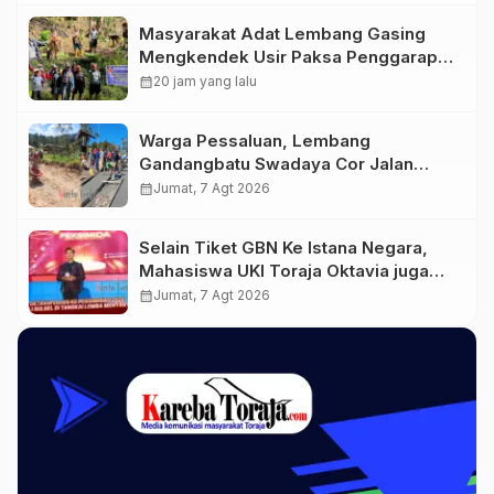
Masyarakat Adat Lembang Gasing
Mengkendek Usir Paksa Penggarap
yang Rusak Kawasan Hutan
calendar_month
20 jam yang lalu
Warga Pessaluan, Lembang
Gandangbatu Swadaya Cor Jalan
Kabupaten
calendar_month
Jumat, 7 Agt 2026
Selain Tiket GBN Ke Istana Negara,
Mahasiswa UKI Toraja Oktavia juga
Lolos ke Pekan Seni Mahasiswa
calendar_month
Jumat, 7 Agt 2026
Nasional 2026