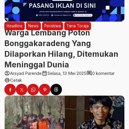
Headline
News
Peristiwa
Tana Toraja
Warga Lembang Poton
Bonggakaradeng Yang
Dilaporkan Hilang, Ditemukan
Meninggal Dunia
account_circle
calendar_month
comment
Arsyad Parende
Selasa, 13 Mei 2025
0 komentar
print
Cetak