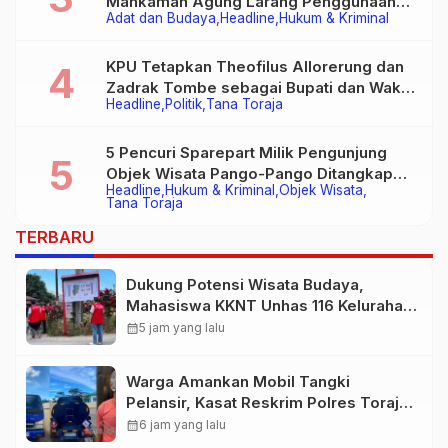
Mahkamah Agung Larang Penggunaan
Adat dan Budaya
Headline
Hukum & Kriminal
Alat Berat pada Eksekusi Rumah Adat
Tongkonan
KPU Tetapkan Theofilus Allorerung dan
Zadrak Tombe sebagai Bupati dan Wakil
Headline
Politik
Tana Toraja
Bupati Tana Toraja Terpilih
5 Pencuri Sparepart Milik Pengunjung
Objek Wisata Pango-Pango Ditangkap
Headline
Hukum & Kriminal
Objek Wisata
Polisi
Tana Toraja
TERBARU
Dukung Potensi Wisata Budaya,
Mahasiswa KKNT Unhas 116 Kelurahan
Nonongan Utara Pasang Papan
calendar_month
5 jam yang lalu
Informasi Objek Wisata Berbasis
Digital
Warga Amankan Mobil Tangki
Pelansir, Kasat Reskrim Polres Toraja
Utara: Proses Hukum Berjalan
calendar_month
6 jam yang lalu
Transparan