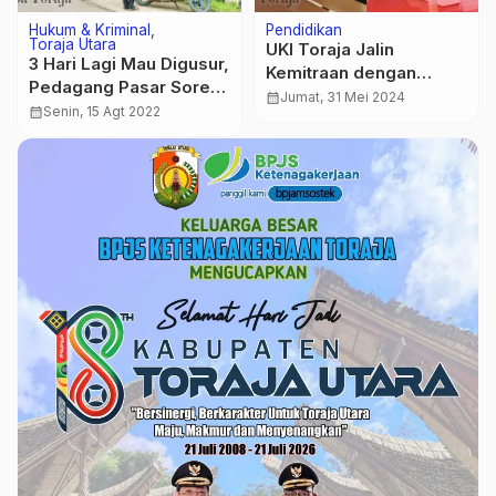
Hukum & Kriminal
Pendidikan
Toraja Utara
UKI Toraja Jalin
3 Hari Lagi Mau Digusur,
Kemitraan dengan
Pedagang Pasar Sore
Universitas Nasional
calendar_month
Jumat, 31 Mei 2024
Rantepao Belum Dapat
calendar_month
Senin, 15 Agt 2022
Seoul, Korsel
Tempat yang Layak