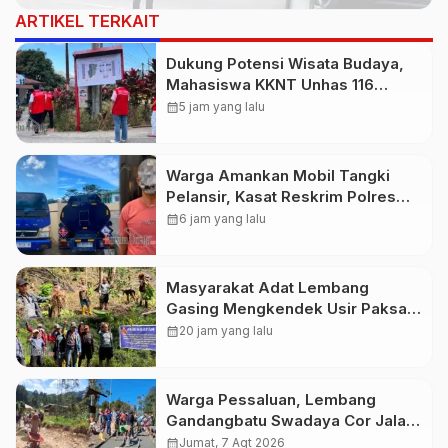
ARTIKEL TERKAIT
Dukung Potensi Wisata Budaya,
Mahasiswa KKNT Unhas 116
Kelurahan Nonongan Utara
calendar_month
5 jam yang lalu
Pasang Papan Informasi Objek
Wisata Berbasis Digital
Warga Amankan Mobil Tangki
Pelansir, Kasat Reskrim Polres
Toraja Utara: Proses Hukum
calendar_month
6 jam yang lalu
Berjalan Transparan
Masyarakat Adat Lembang
Gasing Mengkendek Usir Paksa
Penggarap yang Rusak Kawasan
calendar_month
20 jam yang lalu
Hutan
Warga Pessaluan, Lembang
Gandangbatu Swadaya Cor Jalan
Kabupaten
calendar_month
Jumat, 7 Agt 2026