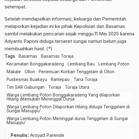
setempat.
Setelah mendapatkan informasi, keluarga dan Pemerintah
melaporkan kejadian ini ke pihak Kepolisian dan Basarnas
sambil melakukan pencarian sejak minggu 11 Mei 2025 karena
Adyanto Paponi diduga terseret sungai namun belum juga
membuahkan hasil. (*)
Tags
Basarnas
Basarnas Toraja
Kecamatan Bonggakaradeng
Lembang Bau
Lembang Poton
Makale
Ollon
Penemuan Korban Tenggelam di Ollon
Puskesmas Buakayu
Rantepao
Tana Toraja
Tim SAR Gabungan
Toraja
Toraja Utara
Warga Lembang Poton Bonggakaradeng Yang dilaporkan
Hilang ditemukan Meninggal Dunia
Warga Lembang Poton Dilaporkan Hilang diduga Tenggelam di
Sungai Masuppu’
Warga Lembang Poton Meninggal dunia Tenggelam di Sungai
Masuppu’
Penulis
: Arsyad Parende