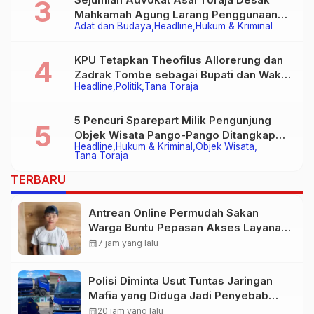
Mahkamah Agung Larang Penggunaan
Adat dan Budaya
Headline
Hukum & Kriminal
Alat Berat pada Eksekusi Rumah Adat
Tongkonan
KPU Tetapkan Theofilus Allorerung dan
Zadrak Tombe sebagai Bupati dan Wakil
Headline
Politik
Tana Toraja
Bupati Tana Toraja Terpilih
5 Pencuri Sparepart Milik Pengunjung
Objek Wisata Pango-Pango Ditangkap
Headline
Hukum & Kriminal
Objek Wisata
Polisi
Tana Toraja
TERBARU
Antrean Online Permudah Sakan
Warga Buntu Pepasan Akses Layanan
Kesehatan Tanpa Hambatan
calendar_month
7 jam yang lalu
Polisi Diminta Usut Tuntas Jaringan
Mafia yang Diduga Jadi Penyebab
Kelangkaan BBM di Toraja
calendar_month
20 jam yang lalu