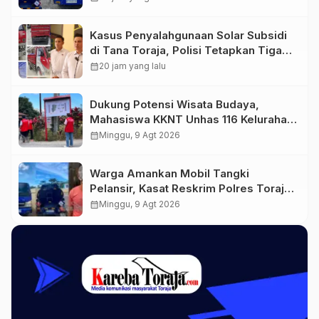
Kasus Penyalahgunaan Solar Subsidi
di Tana Toraja, Polisi Tetapkan Tiga
Tersangka Baru
calendar_month
20 jam yang lalu
Dukung Potensi Wisata Budaya,
Mahasiswa KKNT Unhas 116 Kelurahan
Nonongan Utara Pasang Papan
calendar_month
Minggu, 9 Agt 2026
Informasi Objek Wisata Berbasis
Digital
Warga Amankan Mobil Tangki
Pelansir, Kasat Reskrim Polres Toraja
Utara: Proses Hukum Berjalan
calendar_month
Minggu, 9 Agt 2026
Transparan