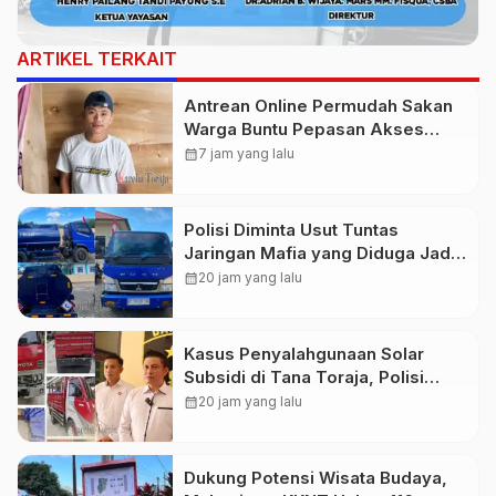
ARTIKEL TERKAIT
Antrean Online Permudah Sakan
Warga Buntu Pepasan Akses
Layanan Kesehatan Tanpa
calendar_month
7 jam yang lalu
Hambatan
Polisi Diminta Usut Tuntas
Jaringan Mafia yang Diduga Jadi
Penyebab Kelangkaan BBM di
calendar_month
20 jam yang lalu
Toraja
Kasus Penyalahgunaan Solar
Subsidi di Tana Toraja, Polisi
Tetapkan Tiga Tersangka Baru
calendar_month
20 jam yang lalu
Dukung Potensi Wisata Budaya,