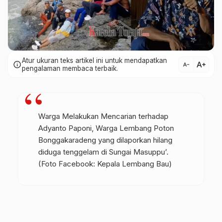
Atur ukuran teks artikel ini untuk mendapatkan
text_increase
info
text_decrease
pengalaman membaca terbaik.
Warga Melakukan Mencarian terhadap
Adyanto Paponi, Warga Lembang Poton
Bonggakaradeng yang dilaporkan hilang
diduga tenggelam di Sungai Masuppu’.
(Foto Facebook: Kepala Lembang Bau)