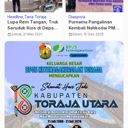
Headline
Tana Toraja
Diaspora
Lupa Rem Tangan, Truk
Purnama Pangalinan
Seruduk Kios di Depan
Kembali Nahkodai PMTI
Polsek Makale
Wilayah Provpinsi
calendar_month
Jumat, 21 Mei 2021
calendar_month
Senin, 15 Des 2025
Banten Periode 2025-
2030