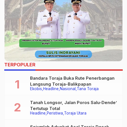
TERPOPULER
Bandara Toraja Buka Rute Penerbangan
Langsung Toraja-Balikpapan
Ekobis
Headline
Nasional
Tana Toraja
Tanah Longsor, Jalan Poros Salu-Dende’
Tertutup Total
Headline
Peristiwa
Toraja Utara
Sejumlah Advokat Asal Toraja Desak