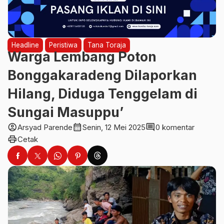
Headline
Peristiwa
Tana Toraja
Warga Lembang Poton
Bonggakaradeng Dilaporkan
Hilang, Diduga Tenggelam di
Sungai Masuppu’
account_circle
calendar_month
comment
Arsyad Parende
Senin, 12 Mei 2025
0 komentar
print
Cetak