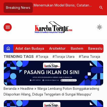
n, IPSI Tana Toraja
Menemukan Model Bisnis; Catatan
UPTD PPA
search
Breaking News
Medali dari
Ahli Komunikasi untuk Ulang Tahun
Konsulta
 Silat
ke-19 Kareba Toraja
Korban K
Anak
menu
light_mode
home
Adat dan Budaya
Arsitektur
Bastem
Bawaslu
TRENDING TAGS
#Toraja
#Toraja Utara
#Tana Toraja
#
Beranda
»
Headline
»
Warga Lembang Poton Bonggakaradeng
Dilaporkan Hilang, Diduga Tenggelam di Sungai Masuppu’