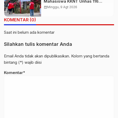
Mahasiswa KKNT Unhas 116
Kelurahan Nonongan Utara
calendar_month
Minggu, 9 Agt 2026
Pasang Papan Informasi Objek
Wisata Berbasis Digital
KOMENTAR (0)
Saat ini belum ada komentar
Silahkan tulis komentar Anda
Email Anda tidak akan dipublikasikan. Kolom yang bertanda
bintang (*) wajib diisi
Komentar*