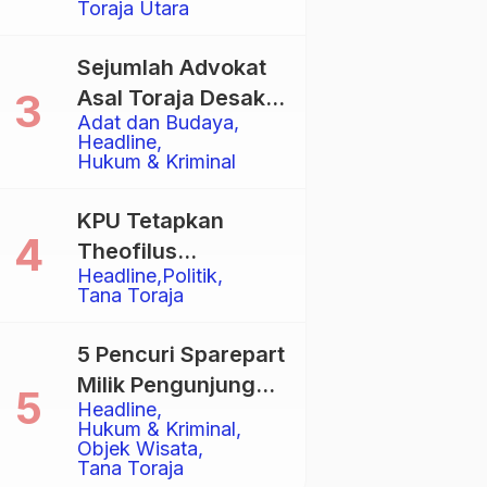
Toraja Utara
Total
Sejumlah Advokat
Asal Toraja Desak
Adat dan Budaya
Mahkamah Agung
Headline
Larang Penggunaan
Hukum & Kriminal
Alat Berat pada
Eksekusi Rumah
KPU Tetapkan
Adat Tongkonan
Theofilus
Headline
Politik
Allorerung dan
Tana Toraja
Zadrak Tombe
sebagai Bupati dan
5 Pencuri Sparepart
Wakil Bupati Tana
Milik Pengunjung
Toraja Terpilih
Headline
Objek Wisata
Hukum & Kriminal
Pango-Pango
Objek Wisata
Tana Toraja
Ditangkap Polisi