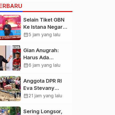
ERBARU
Selain Tiket GBN
Ke Istana Negara,
Mahasiswa UKI
calendar_month
5 jam yang lalu
Toraja Oktavia
juga Lolos ke
Gian Anugrah:
Pekan Seni
Harus Ada
Mahasiswa
Kepastian Hukum
calendar_month
6 jam yang lalu
Nasional 2026
Hilangnya Stoner,
Agar Keluarga
Anggota DPR RI
tidak Larut dalam
Eva Stevany
Trauma dan
Rataba Salurkan
calendar_month
21 jam yang lalu
Kesedihan
Bantuan Bagi
Berkepanjangan
Warga
Sering Longsor,