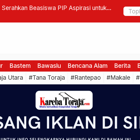
r Meninggal Dunia Tertimpa Pohon
Pendeta 
a Kolam Makale
Firman T
ur
Bastem
Bawaslu
Bencana Alam
Berita
B
ja Utara
#Tana Toraja
#Rantepao
#Makale
#