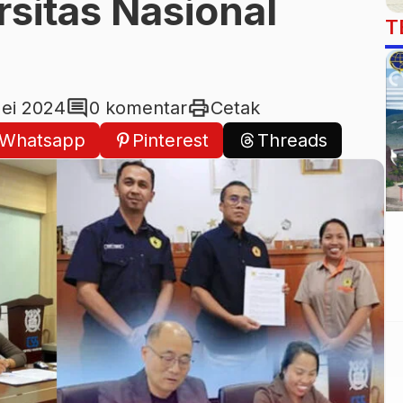
sitas Nasional
T
comment
print
ei 2024
0 komentar
Cetak
Whatsapp
Pinterest
Threads