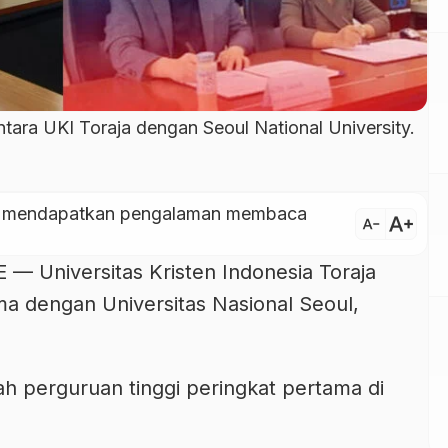
ara UKI Toraja dengan Seoul National University.
ntuk mendapatkan pengalaman membaca
text_increase
text_decrease
Universitas Kristen Indonesia Toraja
ma dengan Universitas Nasional Seoul,
ah perguruan tinggi peringkat pertama di