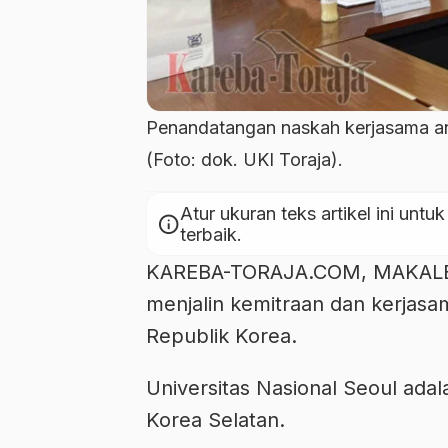
Penandatangan naskah kerjasama ant
(Foto: dok. UKI Toraja).
Atur ukuran teks artikel ini u
info
terbaik.
KAREBA-TORAJA.COM, MAKALE — 
menjalin kemitraan dan kerjasa
Republik Korea.
Universitas Nasional Seoul adal
Korea Selatan.