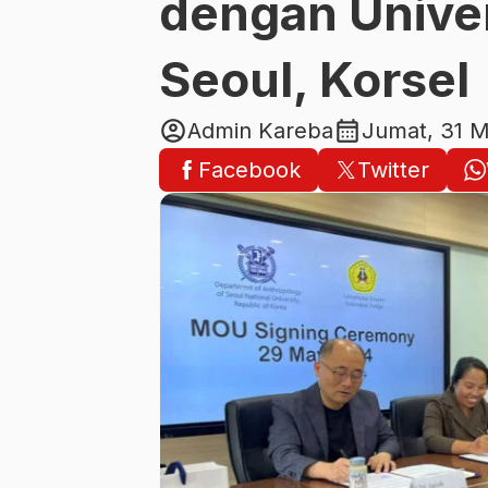
dengan Univer
Seoul, Korsel
account_circle
calendar_month
Admin Kareba
Jumat, 31 M
Facebook
Twitter