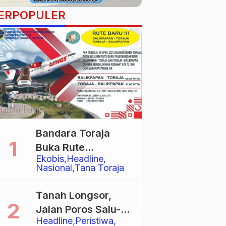
ERPOPULER
Bandara Toraja
Buka Rute
Ekobis
Headline
Penerbangan
Nasional
Tana Toraja
Langsung Toraja-
Balikpapan
Tanah Longsor,
Jalan Poros Salu-
Headline
Peristiwa
Dende’ Tertutup