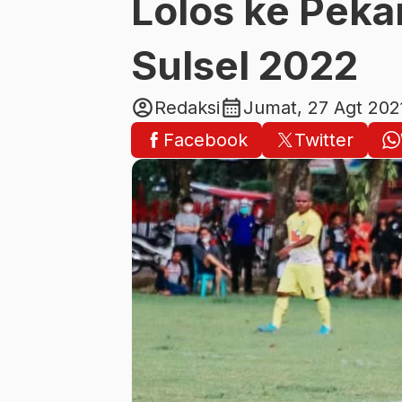
Lolos ke Peka
Sulsel 2022
account_circle
calendar_month
Redaksi
Jumat, 27 Agt 202
Facebook
Twitter