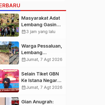
ERBARU
Masyarakat Adat
Lembang Gasing
Mengkendek Usir
calendar_month
3 jam yang lalu
Paksa Penggarap
yang Rusak
Warga Pessaluan,
Kawasan Hutan
Lembang
Gandangbatu
calendar_month
Jumat, 7 Agt 2026
Swadaya Cor
Jalan Kabupaten
Selain Tiket GBN
Ke Istana Negara,
Mahasiswa UKI
calendar_month
Jumat, 7 Agt 2026
Toraja Oktavia
juga Lolos ke
Gian Anugrah: