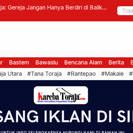
Bantu Dana Rp 10 Miliar untuk Bangun
Kerjasam
deren di Tana Toraja
Tiku Gel
ur
Bastem
Bawaslu
Bencana Alam
Berita
B
ja Utara
#Tana Toraja
#Rantepao
#Makale
#