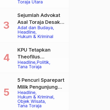
Toraja Utara
Total
Sejumlah Advokat
Asal Toraja Desak
Adat dan Budaya
Mahkamah Agung
Headline
Larang Penggunaan
Hukum & Kriminal
Alat Berat pada
Eksekusi Rumah
KPU Tetapkan
Adat Tongkonan
Theofilus
Headline
Politik
Allorerung dan
Tana Toraja
Zadrak Tombe
sebagai Bupati dan
5 Pencuri Sparepart
Wakil Bupati Tana
Milik Pengunjung
Toraja Terpilih
Headline
Objek Wisata
Hukum & Kriminal
Pango-Pango
Objek Wisata
Tana Toraja
Ditangkap Polisi