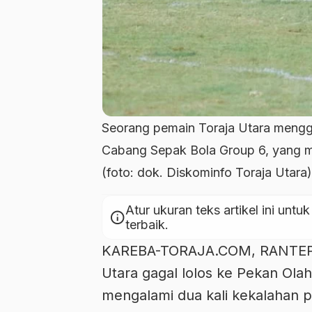
Seorang pemain Toraja Utara menggi
Cabang Sepak Bola Group 6, yang 
(foto: dok. Diskominfo Toraja Utara)
Atur ukuran teks artikel ini u
info
terbaik.
KAREBA-TORAJA.COM, RANTEPA
Utara gagal lolos ke Pekan Olah
mengalami dua kali kekalahan p