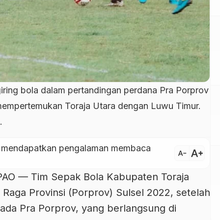
ring bola dalam pertandingan perdana Pra Porprov
mempertemukan Toraja Utara dengan Luwu Timur.
.
ntuk mendapatkan pengalaman membaca
text_increase
text_decrease
O — Tim Sepak Bola Kabupaten Toraja
 Raga Provinsi (Porprov) Sulsel 2022, setelah
ada Pra Porprov, yang berlangsung di