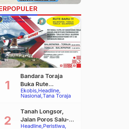
ERPOPULER
Bandara Toraja
Buka Rute
Ekobis
Headline
Penerbangan
Nasional
Tana Toraja
Langsung Toraja-
Balikpapan
Tanah Longsor,
Jalan Poros Salu-
Headline
Peristiwa
Dende’ Tertutup