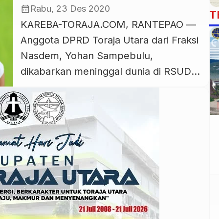
Utara Ungkapkan Dukacita
calendar_month
Rabu, 23 Des 2020
T
KAREBA-TORAJA.COM, RANTEPAO —
Anggota DPRD Toraja Utara dari Fraksi
Nasdem, Yohan Sampebulu,
dikabarkan meninggal dunia di RSUD
Lakipadada Tana Toraja, Rabu, 23
Desember 2020 siang. Almarhum
Yohan Sampebulu sempat dirawat
selama sekitar dua pekan di RSUD
Lakipadada. Wakil Bupati Toraja Utara,
yang juga Ketua Partai Nasdem Toraja
Utara, Yosia Rinto Kadang,
membenarkan kabar duka salah […]