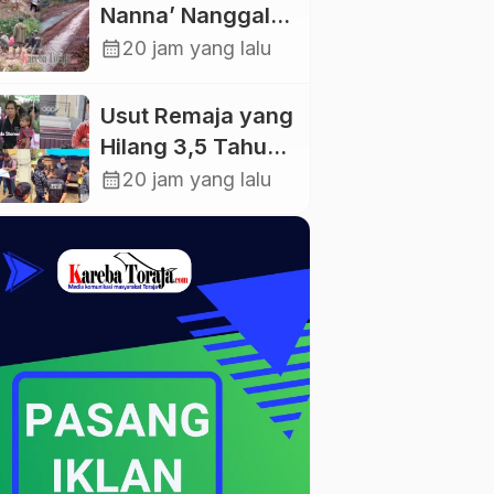
Jalan
Nanna’ Nanggala,
Penghubung
Swadaya Cor
calendar_month
20 jam yang lalu
Antar Lembang
Jalan dan Bangun
Jembatan
Usut Remaja yang
Hilang 3,5 Tahun
Lalu, Polres
calendar_month
20 jam yang lalu
Toraja Utara
Kembali Datangi
TKP