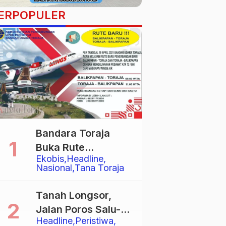
ERPOPULER
Bandara Toraja
Buka Rute
Ekobis
Headline
Penerbangan
Nasional
Tana Toraja
Langsung Toraja-
Balikpapan
Tanah Longsor,
Jalan Poros Salu-
Headline
Peristiwa
Dende’ Tertutup