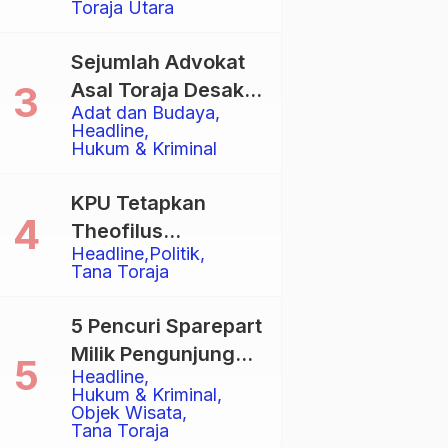
Toraja Utara
Total
Sejumlah Advokat
Asal Toraja Desak
Adat dan Budaya
Mahkamah Agung
Headline
Larang Penggunaan
Hukum & Kriminal
Alat Berat pada
Eksekusi Rumah
KPU Tetapkan
Adat Tongkonan
Theofilus
Headline
Politik
Allorerung dan
Tana Toraja
Zadrak Tombe
sebagai Bupati dan
5 Pencuri Sparepart
Wakil Bupati Tana
Milik Pengunjung
Toraja Terpilih
Headline
Objek Wisata
Hukum & Kriminal
Pango-Pango
Objek Wisata
Tana Toraja
Ditangkap Polisi