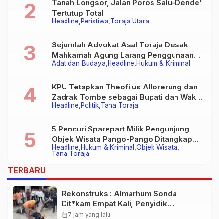
Tanah Longsor, Jalan Poros Salu-Dende’
Tertutup Total
Headline
Peristiwa
Toraja Utara
Sejumlah Advokat Asal Toraja Desak
Mahkamah Agung Larang Penggunaan
Adat dan Budaya
Headline
Hukum & Kriminal
Alat Berat pada Eksekusi Rumah Adat
Tongkonan
KPU Tetapkan Theofilus Allorerung dan
Zadrak Tombe sebagai Bupati dan Wakil
Headline
Politik
Tana Toraja
Bupati Tana Toraja Terpilih
5 Pencuri Sparepart Milik Pengunjung
Objek Wisata Pango-Pango Ditangkap
Headline
Hukum & Kriminal
Objek Wisata
Polisi
Tana Toraja
TERBARU
Rekonstruksi: Almarhum Sonda
Dit*kam Empat Kali, Penyidik
Terapkan Pasal Pembunuhan
calendar_month
7 jam yang lalu