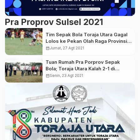
Pra Proprov Sulsel 2021
Tim Sepak Bola Toraja Utara Gagal
Lolos ke Pekan Olah Raga Provinsi
Sulsel 2022
calendar_month
Jumat, 27 Agt 2021
Tuan Rumah Pra Porprov Sepak
Bola; Toraja Utara Kalah 2-1 di
Pertandingan Perdana
calendar_month
Senin, 23 Agt 2021