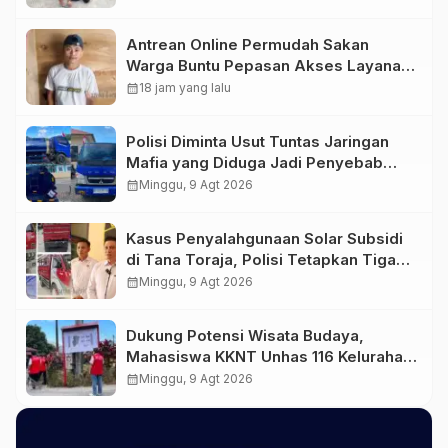
Berencana
Antrean Online Permudah Sakan
Warga Buntu Pepasan Akses Layanan
Kesehatan Tanpa Hambatan
calendar_month
18 jam yang lalu
Polisi Diminta Usut Tuntas Jaringan
Mafia yang Diduga Jadi Penyebab
Kelangkaan BBM di Toraja
calendar_month
Minggu, 9 Agt 2026
Kasus Penyalahgunaan Solar Subsidi
di Tana Toraja, Polisi Tetapkan Tiga
Tersangka Baru
calendar_month
Minggu, 9 Agt 2026
Dukung Potensi Wisata Budaya,
Mahasiswa KKNT Unhas 116 Kelurahan
Nonongan Utara Pasang Papan
calendar_month
Minggu, 9 Agt 2026
Informasi Objek Wisata Berbasis
Digital