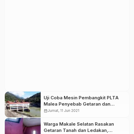
Uji Coba Mesin Pembangkit PLTA
Malea Penyebab Getaran dan
Dentuman yang Dirasakan
calendar_month
Jumat, 11 Jun 2021
Masyarakat Makale Selatan
Warga Makale Selatan Rasakan
Getaran Tanah dan Ledakan,