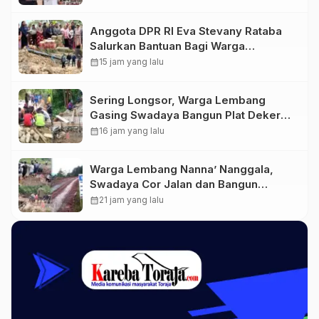
dan Kesedihan Berkepanjangan
Anggota DPR RI Eva Stevany Rataba
Salurkan Bantuan Bagi Warga
Terdampak Longsor di Buntu Pepasan
calendar_month
15 jam yang lalu
Sering Longsor, Warga Lembang
Gasing Swadaya Bangun Plat Deker
dan Talut Jalan Penghubung Antar
calendar_month
16 jam yang lalu
Lembang
Warga Lembang Nanna’ Nanggala,
Swadaya Cor Jalan dan Bangun
Jembatan
calendar_month
21 jam yang lalu