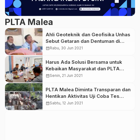
PLTA Malea
Ahli Geoteknik dan Geofisika Unhas
Sebut Getaran dan Dentuman di
Lembang Patekke Bersifat Alamiah
calendar_month
Rabu, 30 Jun 2021
Harus Ada Solusi Bersama untuk
Kebaikan Masyarakat dan PLTA
Malea
calendar_month
Senin, 21 Jun 2021
PLTA Malea Diminta Transparan dan
Hentikan Aktivitas Uji Coba Tes
Mesin Turbin
calendar_month
Sabtu, 12 Jun 2021