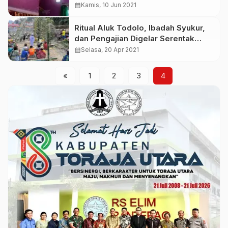
Penyebabnya Belum Diketahui
calendar_month
Kamis, 10 Jun 2021
Ritual Aluk Todolo, Ibadah Syukur,
dan Pengajian Digelar Serentak
PLTA Malea Bersama Masyarakat
calendar_month
Selasa, 20 Apr 2021
«
1
2
3
4