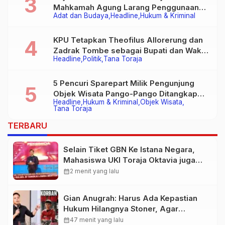
Mahkamah Agung Larang Penggunaan
Adat dan Budaya
Headline
Hukum & Kriminal
Alat Berat pada Eksekusi Rumah Adat
Tongkonan
KPU Tetapkan Theofilus Allorerung dan
Zadrak Tombe sebagai Bupati dan Wakil
Headline
Politik
Tana Toraja
Bupati Tana Toraja Terpilih
5 Pencuri Sparepart Milik Pengunjung
Objek Wisata Pango-Pango Ditangkap
Headline
Hukum & Kriminal
Objek Wisata
Polisi
Tana Toraja
TERBARU
Selain Tiket GBN Ke Istana Negara,
Mahasiswa UKI Toraja Oktavia juga
Lolos ke Pekan Seni Mahasiswa
calendar_month
2 menit yang lalu
Nasional 2026
Gian Anugrah: Harus Ada Kepastian
Hukum Hilangnya Stoner, Agar
Keluarga tidak Larut dalam Trauma
calendar_month
47 menit yang lalu